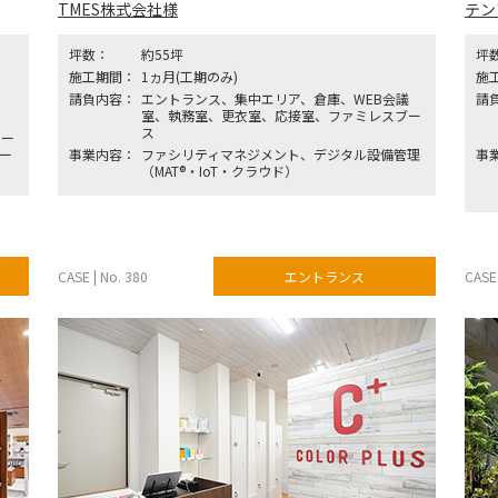
TMES株式会社様
テン
坪数：
約55坪
坪
施工期間：
1ヵ月(工期のみ)
施
請負内容：
エントランス、集中エリア、倉庫、WEB会議
請
室、執務室、更衣室、応接室、ファミレスブー
ス
サー
ー
事業内容：
ファシリティマネジメント、デジタル設備管理
事
ー
（MAT®・IoT・クラウド）
CASE | No. 380
エントランス
CASE 