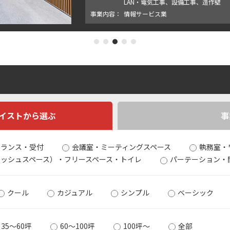
LAN・電気工事、設備工事、造作壁
事業内容：
情報サービス業
0
1
2
3
4
テイストから選ぶ
事
トランス・受付
会議室・ミーティングスペース
執務室・
ッシュスペース）・フリースペース・トイレ
パーテーション・
クール
カジュアル
シンプル
ベーシック
35～60坪
60～100坪
100坪～
全部