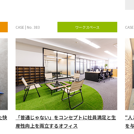
CASE | No. 383
ワークスペース
CASE 
た快
「普通じゃない」をコンセプトに社員満足と生
“
産性向上を両立するオフィス
を