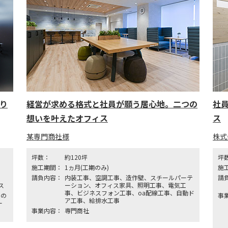
り
経営が求める格式と社員が願う居心地。二つの
社
想いを叶えたオフィス
ス
某専門商社様
株式
坪数：
約120坪
坪
施工期間：
1ヵ月(工期のみ)
施
請負内容：
内装工事、空調工事、造作壁、スチールパーテ
請
ス
ーション、オフィス家具、照明工事、電気工
事、ビジネスフォン工事、oa配線工事、自動ド
スの
事
ア工事、給排水工事
ー
事業内容：
専門商社