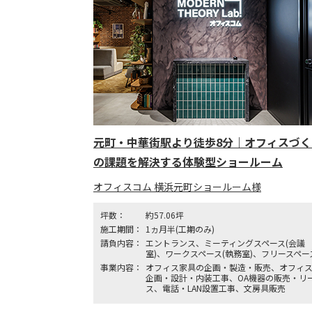
元町・中華街駅より徒歩8分｜オフィスづく
の課題を解決する体験型ショールーム
オフィスコム 横浜元町ショールーム様
坪数：
約57.06坪
施工期間：
1ヵ月半(工期のみ)
請負内容：
エントランス、ミーティングスペース(会議
室)、ワークスペース(執務室)、フリースペー
事業内容：
オフィス家具の企画・製造・販売、オフィ
企画・設計・内装工事、OA機器の販売・リ
ス、電話・LAN設置工事、文房具販売