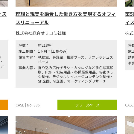
ィス
理想と現実を融合した働き方を実現するオフィ
築
スリニューアル
ィ
株式会社総合オリコミ社様
株式
坪数：
約218坪
坪
施工期間：
1ヶ月半(工期のみ)
施
リ
請負内容：
執務室、会議室、撮影ブース、リフレッシュス
請
)・
ペース
事
リア
事業内容：
折り込み広告チラシ・カタログなど多色写真印
刷、POP・包装用品・各種販促用品、webチラ
シ制作、デジタルサイネージコンテンツ制作・
SP企画、VI企画、マーケティングリサーチ
CASE | No. 386
フリースペース
CASE 