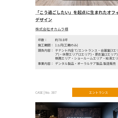
「こう過ごしたい」を起点に生まれたオフ
デザイン
株式会社オカムラ様
坪数：
約78.8坪
施工期間：
1ヵ月(工期のみ)
請負内容：
テナント内全て/エントランス・会議室(3エ
ア)・休憩エリア(2エリア)・更衣室(2エリア
執務エリア・ショールームエリア・給湯エ
事業内容：
デンタル製品・オーラルケア製品 製造販売
CASE | No. 387
エントランス