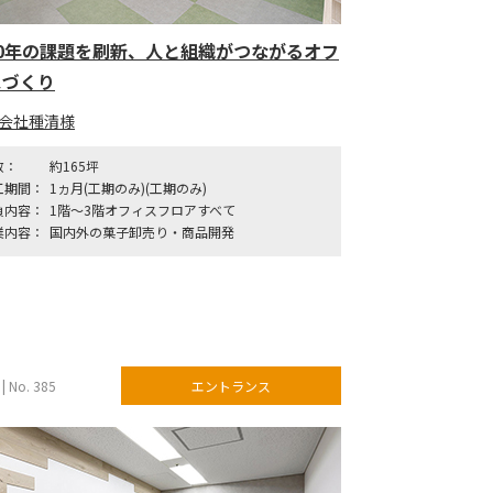
50年の課題を刷新、人と組織がつながるオフ
スづくり
会社種清様
数：
約165坪
工期間：
1ヵ月(工期のみ)(工期のみ)
負内容：
1階～3階オフィスフロアすべて
業内容：
国内外の菓子卸売り・商品開発
| No. 385
エントランス