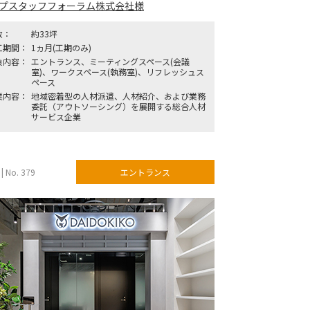
プスタッフフォーラム株式会社様
数：
約33坪
工期間：
1ヵ月(工期のみ)
負内容：
エントランス、ミーティングスペース(会議
室)、ワークスペース(執務室)、リフレッシュス
ペース
業内容：
地域密着型の人材派遣、人材紹介、および業務
委託（アウトソーシング）を展開する総合人材
サービス企業
| No. 379
エントランス