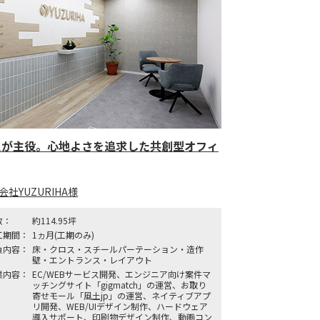
員が主役。心地よさを追求した共創型オフィ
会社YUZURIHA様
数：
約114.95坪
工期間：
1ヵ月(工期のみ)
負内容：
床・クロス・スチールパーテーション・造作
壁・エントランス・レイアウト
業内容：
EC/WEBサービス開発、エンジニア向け案件マ
ッチングサイト「gigmatch」の運営、お取り
寄せモール「風土jp」の運営、ネイティブアプ
リ開発、WEB/UIデザイン制作、ハードウェア
導入サポート、印刷物デザイン制作、動画コン