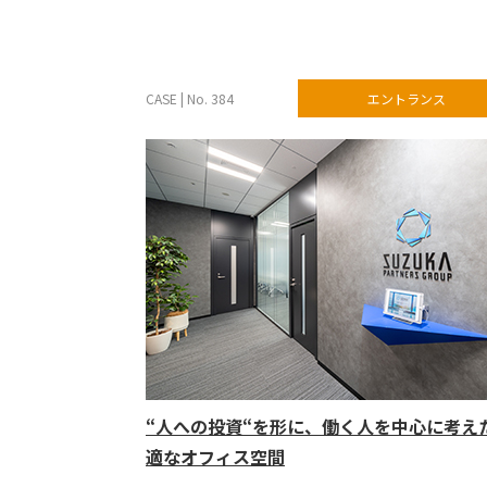
CASE | No. 384
エントランス
“人への投資“を形に、働く人を中心に考え
適なオフィス空間