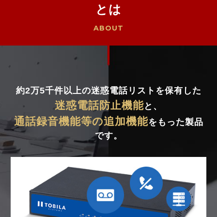
とは
ABOUT
約2万5千件以上の迷惑電話リストを保有した
迷惑電話防止機能
と、
通話録音機能等の追加機能
をもった製品
です。