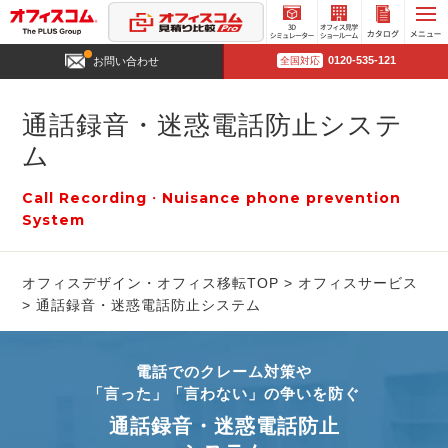
3D
オフィ
カタロ
0120-535-121
お問い合わせ
全国対応
シミュ
ス見学
グ請求
レータ
ショー
ー
ルーム
通話録音・迷惑電話防止システ
ム
Call Recording・Nuisance phone prevention
System
オフィスデザイン・オフィス移転TOP
オフィスサービス
通話録音・迷惑電話防止システム
電話でのクレーム対策や
「言った」「言わない」の争いを防ぐ
通話録音・迷惑電話防止