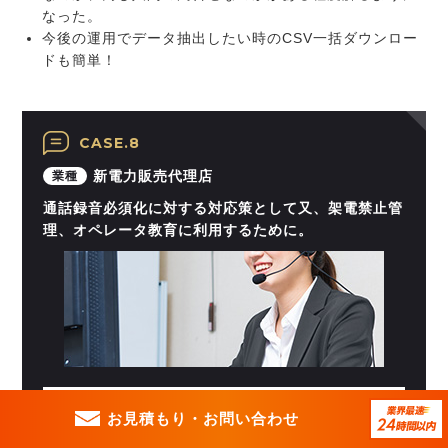
なった。
今後の運用でデータ抽出したい時のCSV一括ダウンロー
ドも簡単！
CASE.8
新電力販売代理店
業種
通話録音必須化に対する対応策として又、架電禁止管
理、オペレータ教育に利用するために。
お見積もり・
お問い合わせ
新電力事業者からの代理店に対する通話録音
の必須化の要求に応じる必要性があった。