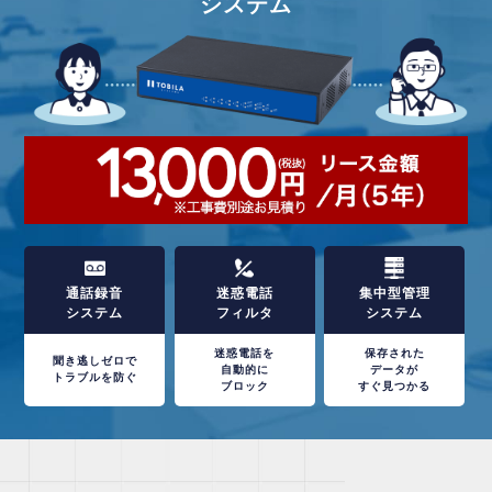
システム
通話録音
迷惑電話
集中型管理
システム
フィルタ
システム
迷惑電話を
保存された
聞き逃しゼロで
自動的に
データが
トラブルを防ぐ
ブロック
すぐ見つかる