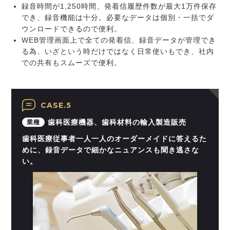
録音時間が1,250時間、発着信履歴件数が最大1万件保存
でき、録音機能は十分。必要なデータは個別・一括でダ
ウンロードできるので便利。
WEB管理画面上で全ての発着信、録音データが管理でき
る為、いざという時だけではなく日常使いもでき、社内
での共有もスムーズで便利。
CASE.5
歯科医療機器、歯科材料の輸入製造販売
業種
歯科医療従事者一人一人のオーダーメイドに答えるた
めに、録音データで細かなニュアンスも聞き逃さな
い。