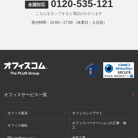
0120-535-121
9. 外国にある第三者への提供
全国対応
お客様の個人情報を下記海外の個人情報取扱事業者へ提供す
こちらをタップすると電話がかかります
る場合があります。
提供先の所在国の名称：アメリカ（Google LLC）
受付時間：10:00～17:00 （休業日：土日祝）
当該外国における個人情報の保護に関する制度：APECの
CBPRシステムの加盟国・地域(APECのプライバシーフレー
ムワークに準拠した法令を有しています。)
提供先が講ずる個人情報の保護のための措置：APECのプラ
イバシーフレームワーク及びOECDプライバシーガイドライ
ン8原則に対応する個人情報の保護のための措置を講じてい
ます。
外国における個人情報の保護に関する制度等の詳細は以下を
ご確認下さい。
(参照：個人情報保護員会HP)
https://www.ppc.go.jp/personalinfo/legal/kaiseihogohou/#gaikoku
オフィスサービス一覧
オフィス家具
オフィスレイアウト
オフィスパーテーションの工事・施
オフィス移転
工
PSパーテーション
内装工事