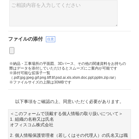
ファイルの添付
任意
※納品・工事場所の平面図、3Dパース、その他の関連資料をお持ちの
際はデータを添付していただけるとスムーズにご案内が可能です
※添付可能な拡張子一覧
（.pdf.jpg.jpeg.gif.png.tiff.tif.psd.ai.xls.xlsm.doc.ppt.pptm.zip.rar）
※ファイルサイズの上限は30MBです
以下事項をご確認の上、同意いただく必要があります。
＜このフォームで頂戴する個人情報の取り扱いについて＞
1. 組織の名称又は氏名
オフィスコム株式会社
2. 個人情報保護管理者（若しくはその代理人）の氏名又は職