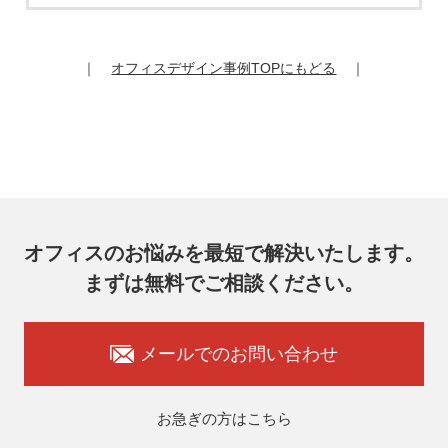
お客様は、弊社個人情報問合わせ窓口にご自身の個人情報の
開示等（利用目的の通知、開示、内容の訂正、追加又は削
除、利用の停止又は消去、第三者提供の停止）および第三者
｜
オフィスデザイン事例TOPにもどる
｜
提供記録の開示を請求することができます。
その際、弊社はご本人を確認させていただいたうえで、合理
的な期間内に対応いたします。
オフィスコム株式会社 個人情報問合せ窓口
〒102-0073 東京都千代田区九段北4-1-7 九段センタービル
7F
メールアドレス：ocprivacy@officecom.co.jp
TEL：03-6833-0000（受付時間10:00～17:00※）
※土・日曜日、祝日、年末年始、ゴールデンウィーク期間は
翌営業日以降の対応とさせていただきます。
オフィスのお悩みを最短で解決いたします。
7. 個人情報を提供されることの任意性
まずは無料でご相談ください。
お客様がご自身の個人情報を弊社に提供されるか否かはお客
様のご判断によりますが、もしご提供いただけない場合に
は、適切なサービスをご提供できない場合がありますのでご
承知おきください。
メールでのお問い合わせ
8. 本人が容易に認識できない方法による取得
弊社ウェブサイトでは、利用者が当ウェブサイトを閲覧した
状況の分析のためにCookieを利用していますが、Cookieによ
お急ぎの方はこちら
る個人情報の取得はしていません。