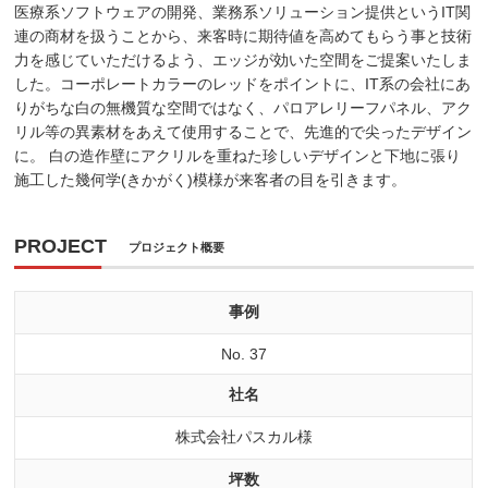
医療系ソフトウェアの開発、業務系ソリューション提供というIT関
連の商材を扱うことから、来客時に期待値を高めてもらう事と技術
力を感じていただけるよう、エッジが効いた空間をご提案いたしま
した。コーポレートカラーのレッドをポイントに、IT系の会社にあ
りがちな白の無機質な空間ではなく、パロアレリーフパネル、アク
リル等の異素材をあえて使用することで、先進的で尖ったデザイン
に。 白の造作壁にアクリルを重ねた珍しいデザインと下地に張り
施工した幾何学(きかがく)模様が来客者の目を引きます。
PROJECT
プロジェクト概要
事例
No. 37
社名
株式会社パスカル様
坪数