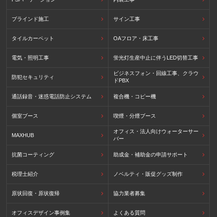
ブラインド施工
サイン工事
タイルカーペット
OAフロア・床工事
電気・照明工事
蛍光灯生産中止に伴うLED切替工事
ビジネスフォン・回線工事、クラウ
防犯セキュリティ
ドPBX
通話録音・迷惑電話防止システム
複合機・コピー機
個室ブース
喫煙・分煙ブース
オフィス・法人向けウォーターサー
MAXHUB
バー
抗菌コーティング
助成金・補助金の申請サポート
税理士紹介
ノベルティ・販促グッズ制作
原状回復・原状復帰
協力業者募集
オフィスデザイン事例集
よくある質問