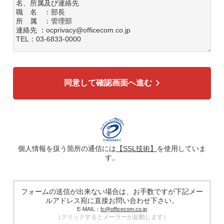
名、所属及び連絡先
職 名 ：部長
所 属 ：管理部
連絡先 ：ocprivacy@officecom.co.jp
TEL：03-6833-0000
3. 個人情報の利用目的
各種お問い合わせ対応のため
弊社商品、サービスのご案内のため
同意して確認画面へ進む
4. 個人情報の第三者への提供
広告配信の効率化、マーケティング活動などのために、氏
名、メールアドレス、電話番号等ご入力いただいた個人情報
を、ハッシュ化などの適切なセキュリティ対策を施した上
で、広告配信サービス提供事業者に提供する場合がありま
す。提供した個人情報は、広告配信サービス提供事業者のプ
ライバシーポリシーに基づき取り扱われます。
個人情報を扱う箇所の通信には
【SSL技術】
を使用していま
す。
5. 個人情報の取り扱い業務の委託
個人情報の取扱業務の全部または一部を外部に業務委託する
場合があります。その際、弊社は、個人情報を適切に保護で
きる管理体制を敷き実行していることを条件として委託先を
フォームの送信が出来ない場合は、お手数ですが下記メー
厳選したうえで、機密保持契約を委託先と締結し、お客様の
ルアドレス宛に直接お問い合わせ下さい。
個人情報を厳密に管理させます。
E-MAIL：
fc@officecom.co.jp
（クリックするとメーラーが起動します）
6. 個人情報の開示等の請求