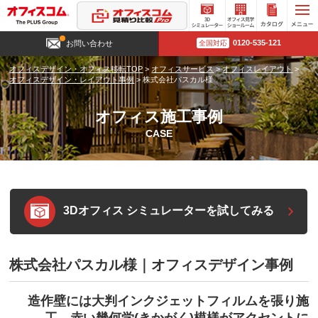
3D
オフィ
カタロ
0120-535-121
お問い合わせ
全国対応
シミュ
ス見学
グ請求
レータ
ショー
オフィスデザイン・オフィス移転TOP
>
オフィスサービス
>
オフィスレイアウト
>
ー
ルーム
オフィスデザイン・レイアウト事例
>
株式会社パスカル様
オフィス施工事例
CASE
3Dオフィス シミュレーターを試してみる
株式会社パスカル様｜オフィスデザイン事例
造作壁には大判インクジェットフィルムを張り施