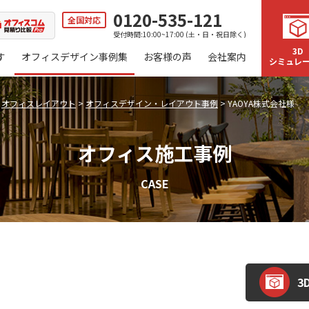
0120-535-121
全国対応
受付時間:10:00~17:00 (土・日・祝日除く)
3D
す
オフィスデザイン事例集
お客様の声
会社案内
シミュレ
>
オフィスレイアウト
>
オフィスデザイン・レイアウト事例
>
YAOYA株式会社様
オフィス施工事例
CASE
3