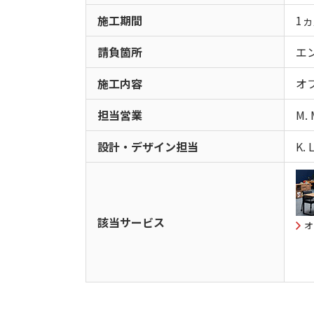
施工期間
1ヵ
請負箇所
エ
施工内容
オ
担当営業
M.
設計・デザイン担当
K. L
該当サービス
オ