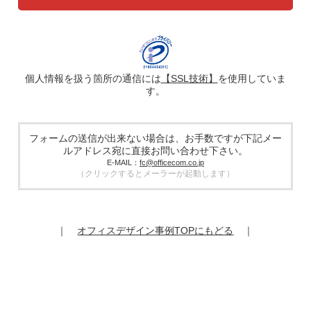
広告配信の効率化、マーケティング活動などのために、氏
名、メールアドレス、電話番号等ご入力いただいた個人情報
を、ハッシュ化などの適切なセキュリティ対策を施した上
で、広告配信サービス提供事業者に提供する場合がありま
す。提供した個人情報は、広告配信サービス提供事業者のプ
ライバシーポリシーに基づき取り扱われます。
個人情報を扱う箇所の通信には
【SSL技術】
を使用していま
す。
5. 個人情報の取り扱い業務の委託
個人情報の取扱業務の全部または一部を外部に業務委託する
場合があります。その際、弊社は、個人情報を適切に保護で
きる管理体制を敷き実行していることを条件として委託先を
フォームの送信が出来ない場合は、お手数ですが下記メー
厳選したうえで、機密保持契約を委託先と締結し、お客様の
ルアドレス宛に直接お問い合わせ下さい。
個人情報を厳密に管理させます。
E-MAIL：
fc@officecom.co.jp
（クリックするとメーラーが起動します）
6. 個人情報の開示等の請求
お客様は、弊社個人情報問合わせ窓口にご自身の個人情報の
開示等（利用目的の通知、開示、内容の訂正、追加又は削
除、利用の停止又は消去、第三者提供の停止）および第三者
｜
オフィスデザイン事例TOPにもどる
｜
提供記録の開示を請求することができます。
その際、弊社はご本人を確認させていただいたうえで、合理
的な期間内に対応いたします。
オフィスコム株式会社 個人情報問合せ窓口
〒102-0073 東京都千代田区九段北4-1-7 九段センタービル
7F
メールアドレス：ocprivacy@officecom.co.jp