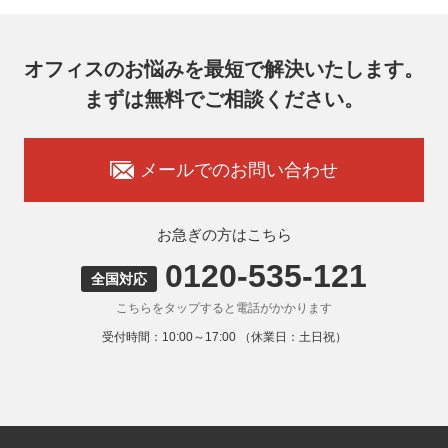
TEL：03-6833-0000（受付時間10:00～17:00※）
※土・日曜日、祝日、年末年始、ゴールデンウィーク期間は
翌営業日以降の対応とさせていただきます。
オフィスのお悩みを最短で解決いたします。
7. 個人情報を提供されることの任意性
まずは無料でご相談ください。
お客様がご自身の個人情報を弊社に提供されるか否かはお客
様のご判断によりますが、もしご提供いただけない場合に
は、適切なサービスをご提供できない場合がありますのでご
承知おきください。
メールでのお問い合わせ
8. 本人が容易に認識できない方法による取得
弊社ウェブサイトでは、利用者が当ウェブサイトを閲覧した
状況の分析のためにCookieを利用していますが、Cookieによ
お急ぎの方はこちら
る個人情報の取得はしていません。
0120-535-121
9. 外国にある第三者への提供
全国対応
お客様の個人情報を下記海外の個人情報取扱事業者へ提供す
こちらをタップすると電話がかかります
る場合があります。
提供先の所在国の名称：アメリカ（Google LLC）
受付時間：10:00～17:00 （休業日：土日祝）
当該外国における個人情報の保護に関する制度：APECの
CBPRシステムの加盟国・地域(APECのプライバシーフレー
ムワークに準拠した法令を有しています。)
提供先が講ずる個人情報の保護のための措置：APECのプラ
イバシーフレームワーク及びOECDプライバシーガイドライ
ン8原則に対応する個人情報の保護のための措置を講じてい