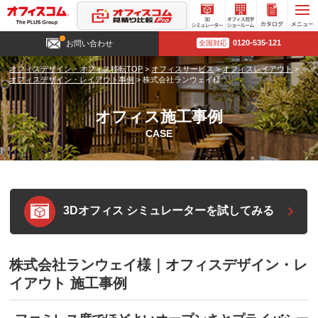
3D
オフィ
カタロ
0120-535-121
お問い合わせ
全国対応
シミュ
ス見学
グ請求
レータ
ショー
オフィスデザイン・オフィス移転TOP
>
オフィスサービス
>
オフィスレイアウト
>
ー
ルーム
オフィスデザイン・レイアウト事例
>
株式会社ランウェイ様
オフィス施工事例
CASE
3Dオフィス シミュレーターを試してみる
株式会社ランウェイ様｜オフィスデザイン・レ
イアウト 施工事例