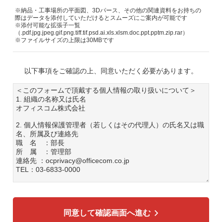
※納品・工事場所の平面図、3Dパース、その他の関連資料をお持ちの
際はデータを添付していただけるとスムーズにご案内が可能です
※添付可能な拡張子一覧
（.pdf.jpg.jpeg.gif.png.tiff.tif.psd.ai.xls.xlsm.doc.ppt.pptm.zip.rar）
※ファイルサイズの上限は30MBです
以下事項をご確認の上、同意いただく必要があります。
＜このフォームで頂戴する個人情報の取り扱いについて＞
1. 組織の名称又は氏名
オフィスコム株式会社
2. 個人情報保護管理者（若しくはその代理人）の氏名又は職
名、所属及び連絡先
職 名 ：部長
所 属 ：管理部
連絡先 ：ocprivacy@officecom.co.jp
TEL：03-6833-0000
3. 個人情報の利用目的
各種お問い合わせ対応のため
弊社商品、サービスのご案内のため
同意して確認画面へ進む
4. 個人情報の第三者への提供