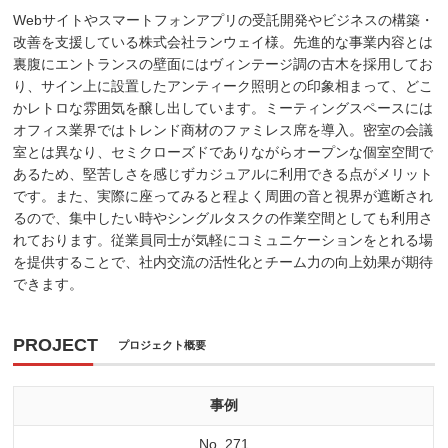
Webサイトやスマートフォンアプリの受託開発やビジネスの構築・
改善を支援している株式会社ランウェイ様。先進的な事業内容とは
裏腹にエントランスの壁面にはヴィンテージ調の古木を採用してお
り、サイン上に設置したアンティーク照明との印象相まって、どこ
かレトロな雰囲気を醸し出しています。ミーティングスペースには
オフィス業界ではトレンド商材のファミレス席を導入。密室の会議
室とは異なり、セミクローズドでありながらオープンな個室空間で
あるため、堅苦しさを感じずカジュアルに利用できる点がメリット
です。また、実際に座ってみると程よく周囲の音と視界が遮断され
るので、集中したい時やシングルタスクの作業空間としても利用さ
れております。従業員同士が気軽にコミュニケーションをとれる場
を提供することで、社内交流の活性化とチーム力の向上効果が期待
できます。
PROJECT
プロジェクト概要
事例
No. 271