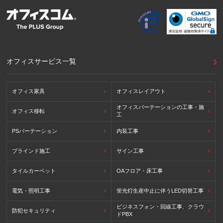
ます。
外国における個人情報の保護に関する制度等の詳細は以下を
ご確認下さい。
(参照：個人情報保護員会HP)
https://www.ppc.go.jp/personalinfo/legal/kaiseihogohou/#gaikoku
オフィスサービス一覧
オフィス家具
オフィスレイアウト
オフィスパーテーションの工事・施
オフィス移転
工
PSパーテーション
内装工事
ブラインド施工
サイン工事
タイルカーペット
OAフロア・床工事
電気・照明工事
蛍光灯生産中止に伴うLED切替工事
ビジネスフォン・回線工事、クラウ
防犯セキュリティ
ドPBX