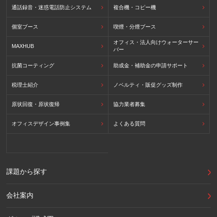
通話録音・迷惑電話防止システム
複合機・コピー機
個室ブース
喫煙・分煙ブース
オフィス・法人向けウォーターサー
MAXHUB
バー
抗菌コーティング
助成金・補助金の申請サポート
税理士紹介
ノベルティ・販促グッズ制作
原状回復・原状復帰
協力業者募集
オフィスデザイン事例集
よくある質問
課題から探す
会社案内