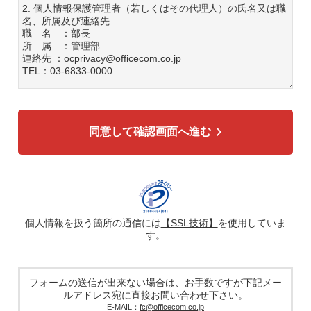
2. 個人情報保護管理者（若しくはその代理人）の氏名又は職
名、所属及び連絡先
職 名 ：部長
所 属 ：管理部
連絡先 ：ocprivacy@officecom.co.jp
TEL：03-6833-0000
3. 個人情報の利用目的
各種お問い合わせ対応のため
弊社商品、サービスのご案内のため
同意して確認画面へ進む
4. 個人情報の第三者への提供
広告配信の効率化、マーケティング活動などのために、氏
名、メールアドレス、電話番号等ご入力いただいた個人情報
を、ハッシュ化などの適切なセキュリティ対策を施した上
で、広告配信サービス提供事業者に提供する場合がありま
す。提供した個人情報は、広告配信サービス提供事業者のプ
ライバシーポリシーに基づき取り扱われます。
個人情報を扱う箇所の通信には
【SSL技術】
を使用していま
す。
5. 個人情報の取り扱い業務の委託
個人情報の取扱業務の全部または一部を外部に業務委託する
場合があります。その際、弊社は、個人情報を適切に保護で
きる管理体制を敷き実行していることを条件として委託先を
フォームの送信が出来ない場合は、お手数ですが下記メー
厳選したうえで、機密保持契約を委託先と締結し、お客様の
ルアドレス宛に直接お問い合わせ下さい。
個人情報を厳密に管理させます。
E-MAIL：
fc@officecom.co.jp