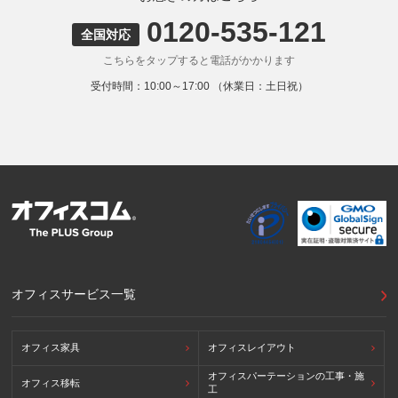
る個人情報の取得はしていません。
0120-535-121
9. 外国にある第三者への提供
全国対応
お客様の個人情報を下記海外の個人情報取扱事業者へ提供す
こちらをタップすると電話がかかります
る場合があります。
提供先の所在国の名称：アメリカ（Google LLC）
受付時間：10:00～17:00 （休業日：土日祝）
当該外国における個人情報の保護に関する制度：APECの
CBPRシステムの加盟国・地域(APECのプライバシーフレー
ムワークに準拠した法令を有しています。)
提供先が講ずる個人情報の保護のための措置：APECのプラ
イバシーフレームワーク及びOECDプライバシーガイドライ
ン8原則に対応する個人情報の保護のための措置を講じてい
ます。
外国における個人情報の保護に関する制度等の詳細は以下を
ご確認下さい。
(参照：個人情報保護員会HP)
https://www.ppc.go.jp/personalinfo/legal/kaiseihogohou/#gaikoku
オフィスサービス一覧
オフィス家具
オフィスレイアウト
オフィスパーテーションの工事・施
オフィス移転
工