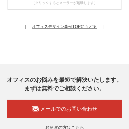
（クリックするとメーラーが起動します）
6. 個人情報の開示等の請求
お客様は、弊社個人情報問合わせ窓口にご自身の個人情報の
開示等（利用目的の通知、開示、内容の訂正、追加又は削
除、利用の停止又は消去、第三者提供の停止）および第三者
｜
オフィスデザイン事例TOPにもどる
｜
提供記録の開示を請求することができます。
その際、弊社はご本人を確認させていただいたうえで、合理
的な期間内に対応いたします。
オフィスコム株式会社 個人情報問合せ窓口
〒102-0073 東京都千代田区九段北4-1-7 九段センタービル
7F
メールアドレス：ocprivacy@officecom.co.jp
TEL：03-6833-0000（受付時間10:00～17:00※）
※土・日曜日、祝日、年末年始、ゴールデンウィーク期間は
翌営業日以降の対応とさせていただきます。
オフィスのお悩みを最短で解決いたします。
7. 個人情報を提供されることの任意性
まずは無料でご相談ください。
お客様がご自身の個人情報を弊社に提供されるか否かはお客
様のご判断によりますが、もしご提供いただけない場合に
は、適切なサービスをご提供できない場合がありますのでご
承知おきください。
メールでのお問い合わせ
8. 本人が容易に認識できない方法による取得
弊社ウェブサイトでは、利用者が当ウェブサイトを閲覧した
状況の分析のためにCookieを利用していますが、Cookieによ
お急ぎの方はこちら