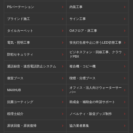
PSパーテーション
内装工事
ブラインド施工
サイン工事
タイルカーペット
OAフロア・床工事
電気・照明工事
蛍光灯生産中止に伴うLED切替工事
ビジネスフォン・回線工事、クラウ
防犯セキュリティ
ドPBX
通話録音・迷惑電話防止システム
複合機・コピー機
個室ブース
喫煙・分煙ブース
オフィス・法人向けウォーターサー
MAXHUB
バー
抗菌コーティング
助成金・補助金の申請サポート
税理士紹介
ノベルティ・販促グッズ制作
原状回復・原状復帰
協力業者募集