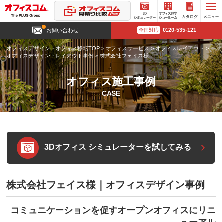
3D
オフィ
カタロ
0120-535-121
お問い合わせ
全国対応
シミュ
ス見学
グ請求
レータ
ショー
オフィスデザイン・オフィス移転TOP
>
オフィスサービス
>
オフィスレイアウト
>
ー
ルーム
オフィスデザイン・レイアウト事例
>
株式会社フェイス様
オフィス施工事例
CASE
3Dオフィス シミュレーターを試してみる
株式会社フェイス様｜オフィスデザイン事例
コミュニケーションを促すオープンオフィスにリニ