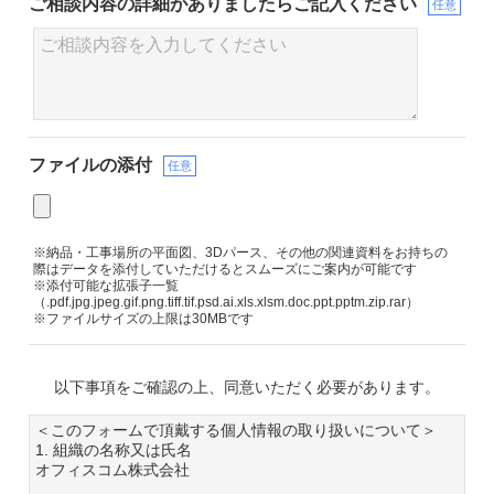
ご相談内容の詳細が
ありましたらご記入ください
任意
ファイルの添付
任意
※納品・工事場所の平面図、3Dパース、その他の関連資料をお持ちの
際はデータを添付していただけるとスムーズにご案内が可能です
※添付可能な拡張子一覧
（.pdf.jpg.jpeg.gif.png.tiff.tif.psd.ai.xls.xlsm.doc.ppt.pptm.zip.rar）
※ファイルサイズの上限は30MBです
以下事項をご確認の上、同意いただく必要があります。
＜このフォームで頂戴する個人情報の取り扱いについて＞
1. 組織の名称又は氏名
オフィスコム株式会社