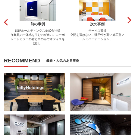
前の事例
次の事例
SGFホールディングス株式会社様
サービス業様
従業員の一体感を生むのが狙い。コーポ
空間を選ばない。汎用性が高い施工型ア
レートカラーの青と白のみでオフィスを
ルミパーテーション。
設計。
RECOMMEND
最新・人気のある事例