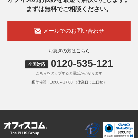
7. 個人情報を提供されることの任意性
まずは無料でご相談ください。
お客様がご自身の個人情報を弊社に提供されるか否かはお客
様のご判断によりますが、もしご提供いただけない場合に
は、適切なサービスをご提供できない場合がありますのでご
承知おきください。
メールでのお問い合わせ
8. 本人が容易に認識できない方法による取得
弊社ウェブサイトでは、利用者が当ウェブサイトを閲覧した
状況の分析のためにCookieを利用していますが、Cookieによ
お急ぎの方はこちら
る個人情報の取得はしていません。
0120-535-121
9. 外国にある第三者への提供
全国対応
お客様の個人情報を下記海外の個人情報取扱事業者へ提供す
こちらをタップすると電話がかかります
る場合があります。
提供先の所在国の名称：アメリカ（Google LLC）
受付時間：10:00～17:00 （休業日：土日祝）
当該外国における個人情報の保護に関する制度：APECの
CBPRシステムの加盟国・地域(APECのプライバシーフレー
ムワークに準拠した法令を有しています。)
提供先が講ずる個人情報の保護のための措置：APECのプラ
イバシーフレームワーク及びOECDプライバシーガイドライ
ン8原則に対応する個人情報の保護のための措置を講じてい
ます。
外国における個人情報の保護に関する制度等の詳細は以下を
ご確認下さい。