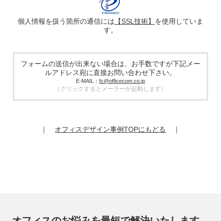
す。提供した個人情報は、広告配信サービス提供事業者のプ
ライバシーポリシーに基づき取り扱われます。
個人情報を扱う箇所の通信には
【SSL技術】
を使用していま
す。
5. 個人情報の取り扱い業務の委託
個人情報の取扱業務の全部または一部を外部に業務委託する
場合があります。その際、弊社は、個人情報を適切に保護で
きる管理体制を敷き実行していることを条件として委託先を
フォームの送信が出来ない場合は、お手数ですが下記メー
厳選したうえで、機密保持契約を委託先と締結し、お客様の
ルアドレス宛に直接お問い合わせ下さい。
個人情報を厳密に管理させます。
E-MAIL：
fc@officecom.co.jp
（クリックするとメーラーが起動します）
6. 個人情報の開示等の請求
お客様は、弊社個人情報問合わせ窓口にご自身の個人情報の
開示等（利用目的の通知、開示、内容の訂正、追加又は削
除、利用の停止又は消去、第三者提供の停止）および第三者
｜
オフィスデザイン事例TOPにもどる
｜
提供記録の開示を請求することができます。
その際、弊社はご本人を確認させていただいたうえで、合理
的な期間内に対応いたします。
オフィスコム株式会社 個人情報問合せ窓口
〒102-0073 東京都千代田区九段北4-1-7 九段センタービル
7F
メールアドレス：ocprivacy@officecom.co.jp
TEL：03-6833-0000（受付時間10:00～17:00※）
※土・日曜日、祝日、年末年始、ゴールデンウィーク期間は
翌営業日以降の対応とさせていただきます。
オフィスのお悩みを最短で解決いたします。