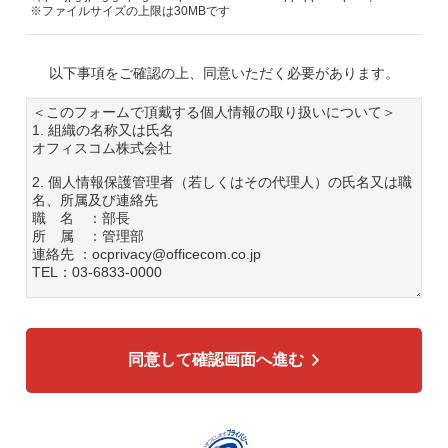
※ファイルサイズの上限は30MBです
以下事項をご確認の上、同意いただく必要があります。
＜このフォームで頂戴する個人情報の取り扱いについて＞
1. 組織の名称又は氏名
オフィスコム株式会社
2. 個人情報保護管理者（若しくはその代理人）の氏名又は職
名、所属及び連絡先
職 名 ：部長
所 属 ：管理部
連絡先 ：ocprivacy@officecom.co.jp
TEL：03-6833-0000
3. 個人情報の利用目的
各種お問い合わせ対応のため
弊社商品、サービスのご案内のため
同意して確認画面へ進む
4. 個人情報の第三者への提供
広告配信の効率化、マーケティング活動などのために、氏
名、メールアドレス、電話番号等ご入力いただいた個人情報
を、ハッシュ化などの適切なセキュリティ対策を施した上
で、広告配信サービス提供事業者に提供する場合がありま