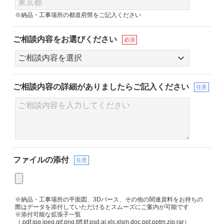
※納品・工事場所の都道府県をご記入ください
ご相談内容をお選びください
必須
ご相談内容の詳細が
ありましたらご記入ください
任意
ファイルの添付
任意
※納品・工事場所の平面図、3Dパース、その他の関連資料をお持ちの
際はデータを添付していただけるとスムーズにご案内が可能です
※添付可能な拡張子一覧
（.pdf.jpg.jpeg.gif.png.tiff.tif.psd.ai.xls.xlsm.doc.ppt.pptm.zip.rar）