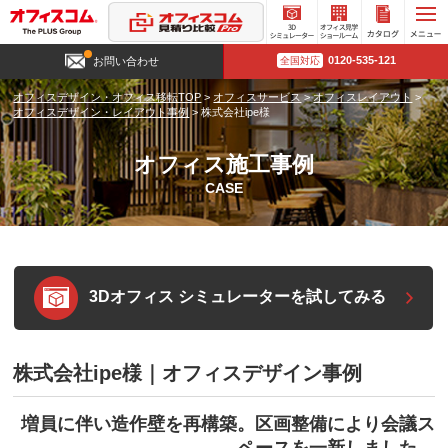
3D
オフィ
カタロ
0120-535-121
お問い合わせ
全国対応
シミュ
ス見学
グ請求
レータ
ショー
オフィスデザイン・オフィス移転TOP
>
オフィスサービス
>
オフィスレイアウト
>
ー
ルーム
オフィスデザイン・レイアウト事例
>
株式会社ipe様
オフィス施工事例
CASE
3Dオフィス シミュレーターを試してみる
株式会社ipe様｜オフィスデザイン事例
増員に伴い造作壁を再構築。区画整備により会議ス