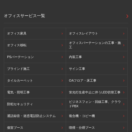
(参照：個人情報保護員会HP)
https://www.ppc.go.jp/personalinfo/legal/kaiseihogohou/#gaikoku
オフィスサービス一覧
オフィス家具
オフィスレイアウト
オフィスパーテーションの工事・施
オフィス移転
工
PSパーテーション
内装工事
ブラインド施工
サイン工事
タイルカーペット
OAフロア・床工事
電気・照明工事
蛍光灯生産中止に伴うLED切替工事
ビジネスフォン・回線工事、クラウ
防犯セキュリティ
ドPBX
通話録音・迷惑電話防止システム
複合機・コピー機
個室ブース
喫煙・分煙ブース