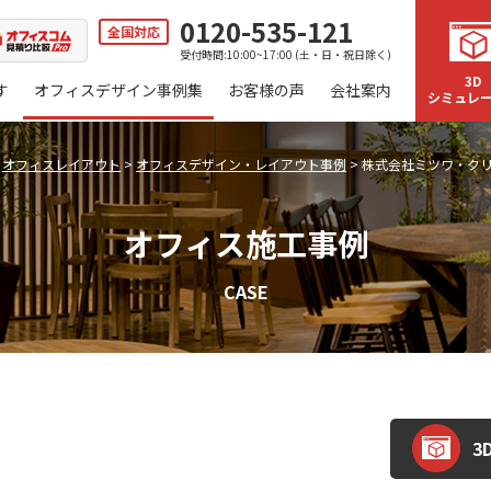
0120-535-121
全国対応
受付時間:10:00~17:00 (土・日・祝日除く)
3D
す
オフィスデザイン事例集
お客様の声
会社案内
シミュレ
>
オフィスレイアウト
>
オフィスデザイン・レイアウト事例
>
株式会社ミツワ・ク
オフィス施工事例
CASE
3