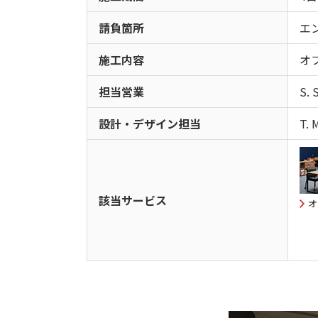
請負箇所
エ
施工内容
オ
担当営業
S. 
設計・デザイン担当
T. 
該当サービス
オ