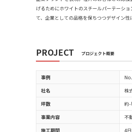
げるためにホワイトのスチールパーテーショ
て、企業としての品格を保ちつつデザイン性
PROJECT
プロジェクト概要
事例
No.
社名
株
坪数
約-
事業内容
不
施工期間
4日