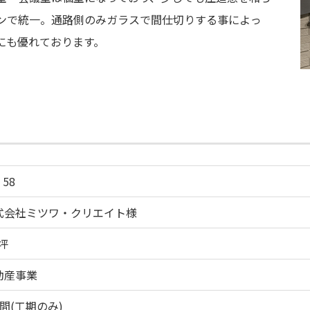
ンで統一。通路側のみガラスで間仕切りする事によっ
にも優れております。
 58
式会社ミツワ・クリエイト様
坪
動産事業
間(工期のみ)