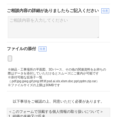
ご相談内容の詳細が
ありましたらご記入ください
任意
ファイルの添付
任意
※納品・工事場所の平面図、3Dパース、その他の関連資料をお持ちの
際はデータを添付していただけるとスムーズにご案内が可能です
※添付可能な拡張子一覧
（.pdf.jpg.jpeg.gif.png.tiff.tif.psd.ai.xls.xlsm.doc.ppt.pptm.zip.rar）
※ファイルサイズの上限は30MBです
以下事項をご確認の上、同意いただく必要があります。
＜このフォームで頂戴する個人情報の取り扱いについて＞
1. 組織の名称又は氏名