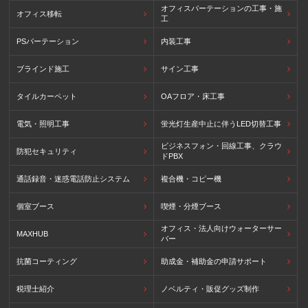
オフィスパーテーションの工事・施
オフィス移転
工
PSパーテーション
内装工事
ブラインド施工
サイン工事
タイルカーペット
OAフロア・床工事
電気・照明工事
蛍光灯生産中止に伴うLED切替工事
ビジネスフォン・回線工事、クラウ
防犯セキュリティ
ドPBX
通話録音・迷惑電話防止システム
複合機・コピー機
個室ブース
喫煙・分煙ブース
オフィス・法人向けウォーターサー
MAXHUB
バー
抗菌コーティング
助成金・補助金の申請サポート
税理士紹介
ノベルティ・販促グッズ制作