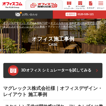
3D
オフィ
カタロ
0120-535-121
お問い合わせ
全国対応
シミュ
ス見学
グ請求
レータ
ショー
オフィスデザイン・オフィス移転TOP
>
オフィスサービス
>
オフィスレイアウト
>
ー
ルーム
オフィスデザイン・レイアウト事例
>
マグレックス株式会社様
オフィス施工事例
CASE
3Dオフィス シミュレーターを試してみる
マグレックス株式会社様｜オフィスデザイン・
レイアウト 施工事例