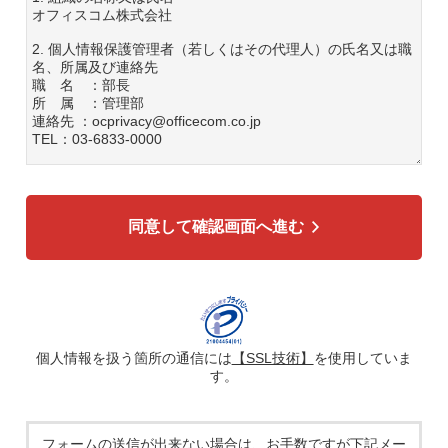
オフィスコム株式会社
2. 個人情報保護管理者（若しくはその代理人）の氏名又は職
名、所属及び連絡先
職 名 ：部長
所 属 ：管理部
連絡先 ：ocprivacy@officecom.co.jp
TEL：03-6833-0000
3. 個人情報の利用目的
各種お問い合わせ対応のため
弊社商品、サービスのご案内のため
同意して確認画面へ進む
4. 個人情報の第三者への提供
広告配信の効率化、マーケティング活動などのために、氏
名、メールアドレス、電話番号等ご入力いただいた個人情報
を、ハッシュ化などの適切なセキュリティ対策を施した上
で、広告配信サービス提供事業者に提供する場合がありま
す。提供した個人情報は、広告配信サービス提供事業者のプ
ライバシーポリシーに基づき取り扱われます。
個人情報を扱う箇所の通信には
【SSL技術】
を使用していま
す。
5. 個人情報の取り扱い業務の委託
個人情報の取扱業務の全部または一部を外部に業務委託する
場合があります。その際、弊社は、個人情報を適切に保護で
きる管理体制を敷き実行していることを条件として委託先を
フォームの送信が出来ない場合は、お手数ですが下記メー