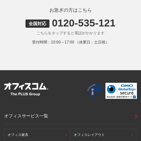
弊社ウェブサイトでは、利用者が当ウェブサイトを閲覧した
状況の分析のためにCookieを利用していますが、Cookieによ
お急ぎの方はこちら
る個人情報の取得はしていません。
0120-535-121
9. 外国にある第三者への提供
全国対応
お客様の個人情報を下記海外の個人情報取扱事業者へ提供す
こちらをタップすると電話がかかります
る場合があります。
提供先の所在国の名称：アメリカ（Google LLC）
受付時間：10:00～17:00 （休業日：土日祝）
当該外国における個人情報の保護に関する制度：APECの
CBPRシステムの加盟国・地域(APECのプライバシーフレー
ムワークに準拠した法令を有しています。)
提供先が講ずる個人情報の保護のための措置：APECのプラ
イバシーフレームワーク及びOECDプライバシーガイドライ
ン8原則に対応する個人情報の保護のための措置を講じてい
ます。
外国における個人情報の保護に関する制度等の詳細は以下を
ご確認下さい。
(参照：個人情報保護員会HP)
https://www.ppc.go.jp/personalinfo/legal/kaiseihogohou/#gaikoku
オフィスサービス一覧
オフィス家具
オフィスレイアウト