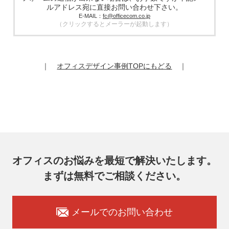
厳選したうえで、機密保持契約を委託先と締結し、お客様の
ルアドレス宛に直接お問い合わせ下さい。
個人情報を厳密に管理させます。
E-MAIL：
fc@officecom.co.jp
（クリックするとメーラーが起動します）
6. 個人情報の開示等の請求
お客様は、弊社個人情報問合わせ窓口にご自身の個人情報の
開示等（利用目的の通知、開示、内容の訂正、追加又は削
除、利用の停止又は消去、第三者提供の停止）および第三者
｜
オフィスデザイン事例TOPにもどる
｜
提供記録の開示を請求することができます。
その際、弊社はご本人を確認させていただいたうえで、合理
的な期間内に対応いたします。
オフィスコム株式会社 個人情報問合せ窓口
〒102-0073 東京都千代田区九段北4-1-7 九段センタービル
7F
メールアドレス：ocprivacy@officecom.co.jp
TEL：03-6833-0000（受付時間10:00～17:00※）
※土・日曜日、祝日、年末年始、ゴールデンウィーク期間は
翌営業日以降の対応とさせていただきます。
オフィスのお悩みを最短で解決いたします。
7. 個人情報を提供されることの任意性
まずは無料でご相談ください。
お客様がご自身の個人情報を弊社に提供されるか否かはお客
様のご判断によりますが、もしご提供いただけない場合に
は、適切なサービスをご提供できない場合がありますのでご
承知おきください。
メールでのお問い合わせ
8. 本人が容易に認識できない方法による取得