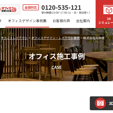
0120-535-121
全国対応
受付時間:10:00~17:00 (土・日・祝日除く)
3D
す
オフィスデザイン事例集
お客様の声
会社案内
シミュレ
>
オフィスレイアウト
>
オフィスデザイン・レイアウト事例
>
株式会社元林様
オフィス施工事例
CASE
3