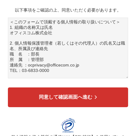
以下事項をご確認の上、同意いただく必要があります。
＜このフォームで頂戴する個人情報の取り扱いについて＞
1. 組織の名称又は氏名
オフィスコム株式会社
2. 個人情報保護管理者（若しくはその代理人）の氏名又は職
名、所属及び連絡先
職 名 ：部長
所 属 ：管理部
連絡先 ：ocprivacy@officecom.co.jp
TEL：03-6833-0000
3. 個人情報の利用目的
各種お問い合わせ対応のため
弊社商品、サービスのご案内のため
同意して確認画面へ進む
4. 個人情報の第三者への提供
広告配信の効率化、マーケティング活動などのために、氏
名、メールアドレス、電話番号等ご入力いただいた個人情報
を、ハッシュ化などの適切なセキュリティ対策を施した上
で、広告配信サービス提供事業者に提供する場合がありま
す。提供した個人情報は、広告配信サービス提供事業者のプ
ライバシーポリシーに基づき取り扱われます。