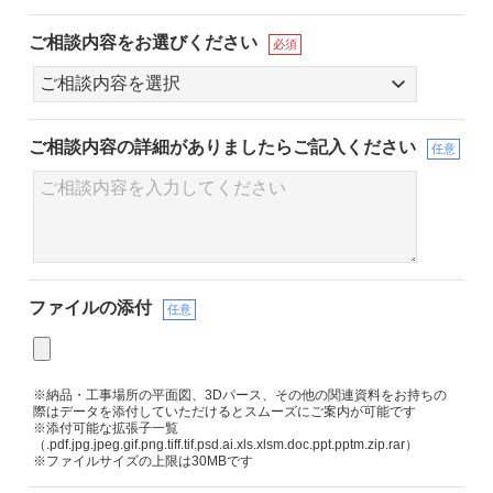
ご相談内容をお選びください
必須
ご相談内容の詳細が
ありましたらご記入ください
任意
ファイルの添付
任意
※納品・工事場所の平面図、3Dパース、その他の関連資料をお持ちの
際はデータを添付していただけるとスムーズにご案内が可能です
※添付可能な拡張子一覧
（.pdf.jpg.jpeg.gif.png.tiff.tif.psd.ai.xls.xlsm.doc.ppt.pptm.zip.rar）
※ファイルサイズの上限は30MBです