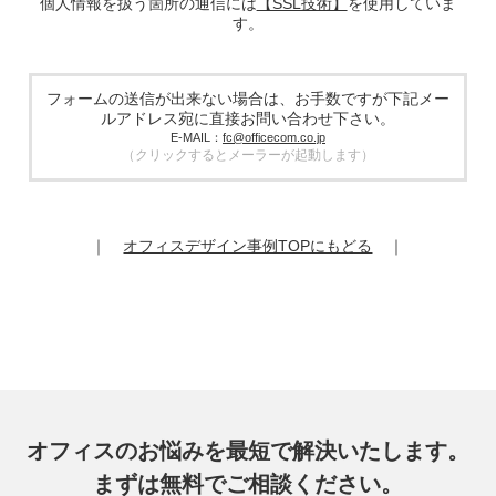
個人情報を扱う箇所の通信には
【SSL技術】
を使用していま
す。
5. 個人情報の取り扱い業務の委託
個人情報の取扱業務の全部または一部を外部に業務委託する
場合があります。その際、弊社は、個人情報を適切に保護で
きる管理体制を敷き実行していることを条件として委託先を
フォームの送信が出来ない場合は、お手数ですが下記メー
厳選したうえで、機密保持契約を委託先と締結し、お客様の
ルアドレス宛に直接お問い合わせ下さい。
個人情報を厳密に管理させます。
E-MAIL：
fc@officecom.co.jp
（クリックするとメーラーが起動します）
6. 個人情報の開示等の請求
お客様は、弊社個人情報問合わせ窓口にご自身の個人情報の
開示等（利用目的の通知、開示、内容の訂正、追加又は削
除、利用の停止又は消去、第三者提供の停止）および第三者
｜
オフィスデザイン事例TOPにもどる
｜
提供記録の開示を請求することができます。
その際、弊社はご本人を確認させていただいたうえで、合理
的な期間内に対応いたします。
オフィスコム株式会社 個人情報問合せ窓口
〒102-0073 東京都千代田区九段北4-1-7 九段センタービル
7F
メールアドレス：ocprivacy@officecom.co.jp
TEL：03-6833-0000（受付時間10:00～17:00※）
※土・日曜日、祝日、年末年始、ゴールデンウィーク期間は
翌営業日以降の対応とさせていただきます。
オフィスのお悩みを最短で解決いたします。
7. 個人情報を提供されることの任意性
まずは無料でご相談ください。
お客様がご自身の個人情報を弊社に提供されるか否かはお客