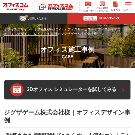
3D
オフィ
カタロ
0120-535-121
お問い合わせ
全国対応
シミュ
ス見学
グ請求
レータ
ショー
オフィスデザイン・オフィス移転TOP
>
オフィスサービス
>
オフィスレイアウト
>
ー
ルーム
オフィスデザイン・レイアウト事例
>
ジグザゲーム株式会社様
オフィス施工事例
CASE
3Dオフィス シミュレーターを試してみる
ジグザゲーム株式会社様｜オフィスデザイン事
例