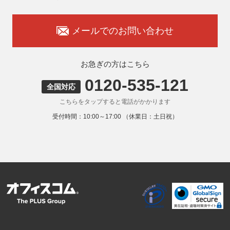
様のご判断によりますが、もしご提供いただけない場合に
は、適切なサービスをご提供できない場合がありますのでご
承知おきください。
メールでのお問い合わせ
8. 本人が容易に認識できない方法による取得
弊社ウェブサイトでは、利用者が当ウェブサイトを閲覧した
状況の分析のためにCookieを利用していますが、Cookieによ
お急ぎの方はこちら
る個人情報の取得はしていません。
0120-535-121
9. 外国にある第三者への提供
全国対応
お客様の個人情報を下記海外の個人情報取扱事業者へ提供す
こちらをタップすると電話がかかります
る場合があります。
提供先の所在国の名称：アメリカ（Google LLC）
受付時間：10:00～17:00 （休業日：土日祝）
当該外国における個人情報の保護に関する制度：APECの
CBPRシステムの加盟国・地域(APECのプライバシーフレー
ムワークに準拠した法令を有しています。)
提供先が講ずる個人情報の保護のための措置：APECのプラ
イバシーフレームワーク及びOECDプライバシーガイドライ
ン8原則に対応する個人情報の保護のための措置を講じてい
ます。
外国における個人情報の保護に関する制度等の詳細は以下を
ご確認下さい。
(参照：個人情報保護員会HP)
https://www.ppc.go.jp/personalinfo/legal/kaiseihogohou/#gaikoku