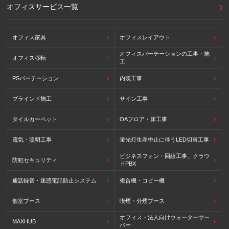
オフィスサービス一覧
オフィス家具
オフィスレイアウト
オフィスパーテーションの工事・施
オフィス移転
工
PSパーテーション
内装工事
ブラインド施工
サイン工事
タイルカーペット
OAフロア・床工事
電気・照明工事
蛍光灯生産中止に伴うLED切替工事
ビジネスフォン・回線工事、クラウ
防犯セキュリティ
ドPBX
通話録音・迷惑電話防止システム
複合機・コピー機
個室ブース
喫煙・分煙ブース
オフィス・法人向けウォーターサー
MAXHUB
バー