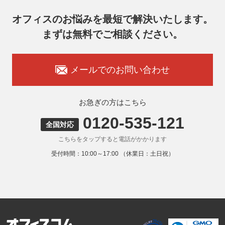
翌営業日以降の対応とさせていただきます。
オフィスのお悩みを最短で解決いたします。
7. 個人情報を提供されることの任意性
まずは無料でご相談ください。
お客様がご自身の個人情報を弊社に提供されるか否かはお客
様のご判断によりますが、もしご提供いただけない場合に
は、適切なサービスをご提供できない場合がありますのでご
承知おきください。
メールでのお問い合わせ
8. 本人が容易に認識できない方法による取得
弊社ウェブサイトでは、利用者が当ウェブサイトを閲覧した
状況の分析のためにCookieを利用していますが、Cookieによ
お急ぎの方はこちら
る個人情報の取得はしていません。
0120-535-121
9. 外国にある第三者への提供
全国対応
お客様の個人情報を下記海外の個人情報取扱事業者へ提供す
こちらをタップすると電話がかかります
る場合があります。
提供先の所在国の名称：アメリカ（Google LLC）
受付時間：10:00～17:00 （休業日：土日祝）
当該外国における個人情報の保護に関する制度：APECの
CBPRシステムの加盟国・地域(APECのプライバシーフレー
ムワークに準拠した法令を有しています。)
提供先が講ずる個人情報の保護のための措置：APECのプラ
イバシーフレームワーク及びOECDプライバシーガイドライ
ン8原則に対応する個人情報の保護のための措置を講じてい
ます。