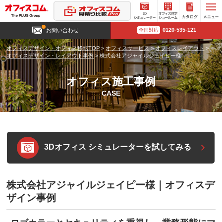
3D
オフィ
カタロ
0120-535-121
お問い合わせ
全国対応
シミュ
ス見学
グ請求
レータ
ショー
オフィスデザイン・オフィス移転TOP
>
オフィスサービス
>
オフィスレイアウト
>
ー
ルーム
オフィスデザイン・レイアウト事例
>
株式会社アジャイルジェイピー様
オフィス施工事例
CASE
3Dオフィス シミュレーターを試してみる
株式会社アジャイルジェイピー様｜オフィスデ
ザイン事例