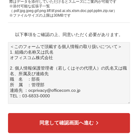
際はデータを添付していただけるとスムーズにご案内が可能です
※添付可能な拡張子一覧
（.pdf.jpg.jpeg.gif.png.tiff.tif.psd.ai.xls.xlsm.doc.ppt.pptm.zip.rar）
※ファイルサイズの上限は30MBです
以下事項をご確認の上、同意いただく必要があります。
＜このフォームで頂戴する個人情報の取り扱いについて＞
1. 組織の名称又は氏名
オフィスコム株式会社
2. 個人情報保護管理者（若しくはその代理人）の氏名又は職
名、所属及び連絡先
職 名 ：部長
所 属 ：管理部
連絡先 ：ocprivacy@officecom.co.jp
TEL：03-6833-0000
3. 個人情報の利用目的
各種お問い合わせ対応のため
弊社商品、サービスのご案内のため
同意して確認画面へ進む
4. 個人情報の第三者への提供
広告配信の効率化、マーケティング活動などのために、氏