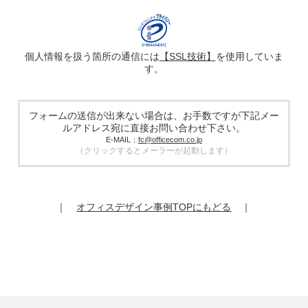
名、メールアドレス、電話番号等ご入力いただいた個人情報
を、ハッシュ化などの適切なセキュリティ対策を施した上
で、広告配信サービス提供事業者に提供する場合がありま
す。提供した個人情報は、広告配信サービス提供事業者のプ
ライバシーポリシーに基づき取り扱われます。
個人情報を扱う箇所の通信には
【SSL技術】
を使用していま
す。
5. 個人情報の取り扱い業務の委託
個人情報の取扱業務の全部または一部を外部に業務委託する
場合があります。その際、弊社は、個人情報を適切に保護で
きる管理体制を敷き実行していることを条件として委託先を
フォームの送信が出来ない場合は、お手数ですが下記メー
厳選したうえで、機密保持契約を委託先と締結し、お客様の
ルアドレス宛に直接お問い合わせ下さい。
個人情報を厳密に管理させます。
E-MAIL：
fc@officecom.co.jp
（クリックするとメーラーが起動します）
6. 個人情報の開示等の請求
お客様は、弊社個人情報問合わせ窓口にご自身の個人情報の
開示等（利用目的の通知、開示、内容の訂正、追加又は削
除、利用の停止又は消去、第三者提供の停止）および第三者
｜
オフィスデザイン事例TOPにもどる
｜
提供記録の開示を請求することができます。
その際、弊社はご本人を確認させていただいたうえで、合理
的な期間内に対応いたします。
オフィスコム株式会社 個人情報問合せ窓口
〒102-0073 東京都千代田区九段北4-1-7 九段センタービル
7F
メールアドレス：ocprivacy@officecom.co.jp
TEL：03-6833-0000（受付時間10:00～17:00※）
※土・日曜日、祝日、年末年始、ゴールデンウィーク期間は