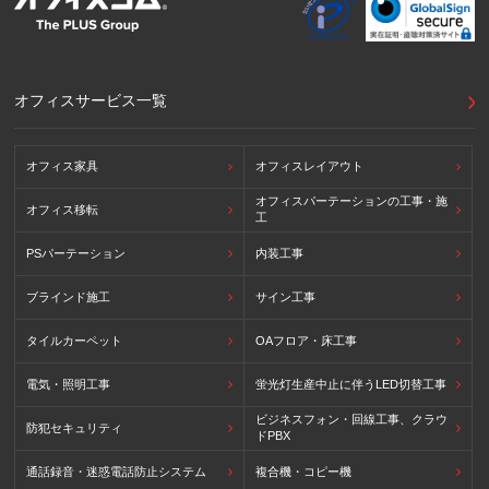
外国における個人情報の保護に関する制度等の詳細は以下を
ご確認下さい。
(参照：個人情報保護員会HP)
https://www.ppc.go.jp/personalinfo/legal/kaiseihogohou/#gaikoku
オフィスサービス一覧
オフィス家具
オフィスレイアウト
オフィスパーテーションの工事・施
オフィス移転
工
PSパーテーション
内装工事
ブラインド施工
サイン工事
タイルカーペット
OAフロア・床工事
電気・照明工事
蛍光灯生産中止に伴うLED切替工事
ビジネスフォン・回線工事、クラウ
防犯セキュリティ
ドPBX
通話録音・迷惑電話防止システム
複合機・コピー機