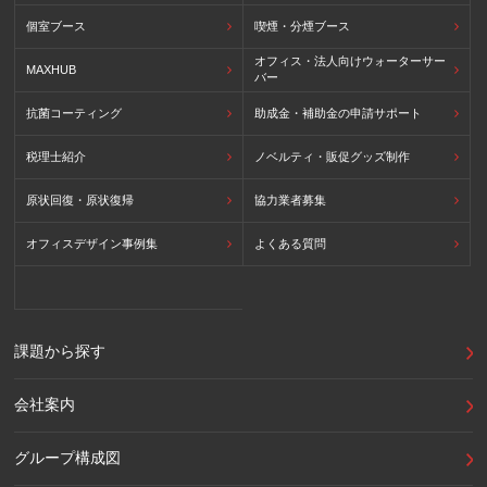
個室ブース
喫煙・分煙ブース
オフィス・法人向けウォーターサー
MAXHUB
バー
抗菌コーティング
助成金・補助金の申請サポート
税理士紹介
ノベルティ・販促グッズ制作
原状回復・原状復帰
協力業者募集
オフィスデザイン事例集
よくある質問
課題から探す
会社案内
グループ構成図