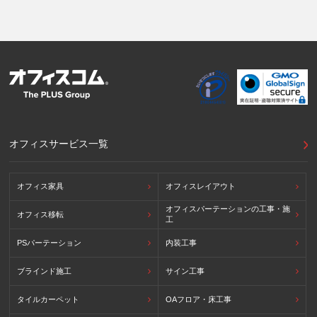
ムワークに準拠した法令を有しています。)
提供先が講ずる個人情報の保護のための措置：APECのプラ
イバシーフレームワーク及びOECDプライバシーガイドライ
ン8原則に対応する個人情報の保護のための措置を講じてい
ます。
外国における個人情報の保護に関する制度等の詳細は以下を
ご確認下さい。
(参照：個人情報保護員会HP)
https://www.ppc.go.jp/personalinfo/legal/kaiseihogohou/#gaikoku
オフィスサービス一覧
オフィス家具
オフィスレイアウト
オフィスパーテーションの工事・施
オフィス移転
工
PSパーテーション
内装工事
ブラインド施工
サイン工事
タイルカーペット
OAフロア・床工事