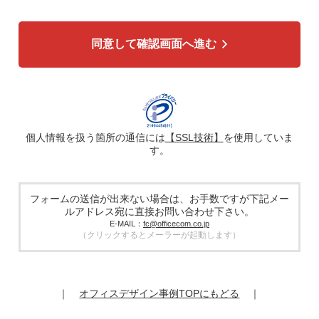
3. 個人情報の利用目的
各種お問い合わせ対応のため
弊社商品、サービスのご案内のため
同意して確認画面へ進む
4. 個人情報の第三者への提供
広告配信の効率化、マーケティング活動などのために、氏
名、メールアドレス、電話番号等ご入力いただいた個人情報
を、ハッシュ化などの適切なセキュリティ対策を施した上
で、広告配信サービス提供事業者に提供する場合がありま
す。提供した個人情報は、広告配信サービス提供事業者のプ
ライバシーポリシーに基づき取り扱われます。
個人情報を扱う箇所の通信には
【SSL技術】
を使用していま
す。
5. 個人情報の取り扱い業務の委託
個人情報の取扱業務の全部または一部を外部に業務委託する
場合があります。その際、弊社は、個人情報を適切に保護で
きる管理体制を敷き実行していることを条件として委託先を
フォームの送信が出来ない場合は、お手数ですが下記メー
厳選したうえで、機密保持契約を委託先と締結し、お客様の
ルアドレス宛に直接お問い合わせ下さい。
個人情報を厳密に管理させます。
E-MAIL：
fc@officecom.co.jp
（クリックするとメーラーが起動します）
6. 個人情報の開示等の請求
お客様は、弊社個人情報問合わせ窓口にご自身の個人情報の
開示等（利用目的の通知、開示、内容の訂正、追加又は削
除、利用の停止又は消去、第三者提供の停止）および第三者
｜
オフィスデザイン事例TOPにもどる
｜
提供記録の開示を請求することができます。
その際、弊社はご本人を確認させていただいたうえで、合理