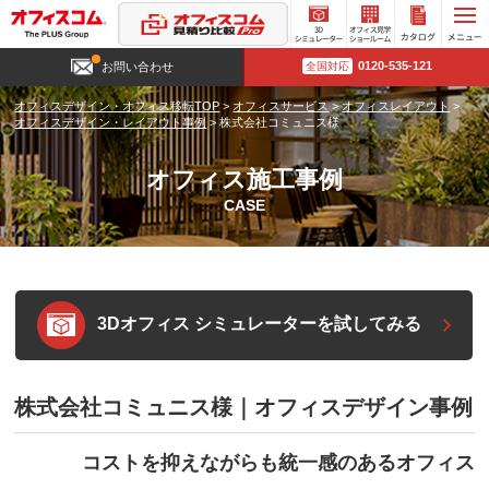
3D
オフィ
カタロ
0120-535-121
お問い合わせ
全国対応
シミュ
ス見学
グ請求
レータ
ショー
オフィスデザイン・オフィス移転TOP
>
オフィスサービス
>
オフィスレイアウト
>
ー
ルーム
オフィスデザイン・レイアウト事例
>
株式会社コミュニス様
オフィス施工事例
CASE
3Dオフィス シミュレーターを試してみる
株式会社コミュニス様｜オフィスデザイン事例
コストを抑えながらも統一感のあるオフィス