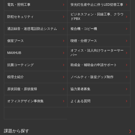
電気・照明工事
蛍光灯生産中止に伴うLED切替工事
ビジネスフォン・回線工事、クラウ
防犯セキュリティ
ドPBX
通話録音・迷惑電話防止システム
複合機・コピー機
個室ブース
喫煙・分煙ブース
オフィス・法人向けウォーターサー
MAXHUB
バー
抗菌コーティング
助成金・補助金の申請サポート
税理士紹介
ノベルティ・販促グッズ制作
原状回復・原状復帰
協力業者募集
オフィスデザイン事例集
よくある質問
課題から探す