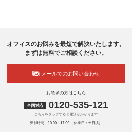
的な期間内に対応いたします。
オフィスコム株式会社 個人情報問合せ窓口
〒102-0073 東京都千代田区九段北4-1-7 九段センタービル
7F
メールアドレス：ocprivacy@officecom.co.jp
TEL：03-6833-0000（受付時間10:00～17:00※）
※土・日曜日、祝日、年末年始、ゴールデンウィーク期間は
翌営業日以降の対応とさせていただきます。
オフィスのお悩みを最短で解決いたします。
7. 個人情報を提供されることの任意性
まずは無料でご相談ください。
お客様がご自身の個人情報を弊社に提供されるか否かはお客
様のご判断によりますが、もしご提供いただけない場合に
は、適切なサービスをご提供できない場合がありますのでご
承知おきください。
メールでのお問い合わせ
8. 本人が容易に認識できない方法による取得
弊社ウェブサイトでは、利用者が当ウェブサイトを閲覧した
状況の分析のためにCookieを利用していますが、Cookieによ
お急ぎの方はこちら
る個人情報の取得はしていません。
0120-535-121
9. 外国にある第三者への提供
全国対応
お客様の個人情報を下記海外の個人情報取扱事業者へ提供す
こちらをタップすると電話がかかります
る場合があります。
提供先の所在国の名称：アメリカ（Google LLC）
受付時間：10:00～17:00 （休業日：土日祝）
当該外国における個人情報の保護に関する制度：APECの
CBPRシステムの加盟国・地域(APECのプライバシーフレー