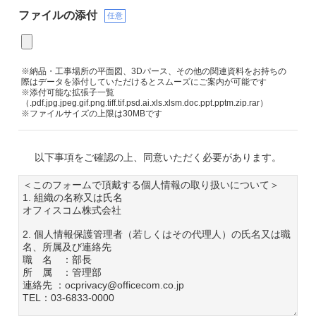
ファイルの添付
任意
※納品・工事場所の平面図、3Dパース、その他の関連資料をお持ちの
際はデータを添付していただけるとスムーズにご案内が可能です
※添付可能な拡張子一覧
（.pdf.jpg.jpeg.gif.png.tiff.tif.psd.ai.xls.xlsm.doc.ppt.pptm.zip.rar）
※ファイルサイズの上限は30MBです
以下事項をご確認の上、同意いただく必要があります。
＜このフォームで頂戴する個人情報の取り扱いについて＞
1. 組織の名称又は氏名
オフィスコム株式会社
2. 個人情報保護管理者（若しくはその代理人）の氏名又は職
名、所属及び連絡先
職 名 ：部長
所 属 ：管理部
連絡先 ：ocprivacy@officecom.co.jp
TEL：03-6833-0000