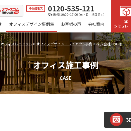
0120-535-121
全国対応
受付時間:10:00~17:00 (土・日・祝日除く)
3D
す
オフィスデザイン事例集
お客様の声
会社案内
シミュレ
>
オフィスレイアウト
>
オフィスデザイン・レイアウト事例
>
株式会社CINC様
オフィス施工事例
CASE
3