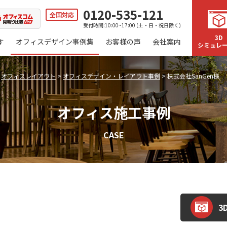
0120-535-121
全国対応
受付時間:10:00~17:00 (土・日・祝日除く)
3D
す
オフィスデザイン事例集
お客様の声
会社案内
シミュレ
>
オフィスレイアウト
>
オフィスデザイン・レイアウト事例
>
株式会社SanGen様
オフィス施工事例
CASE
3