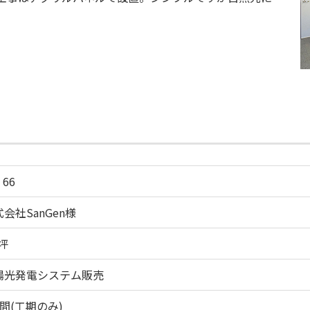
 66
会社SanGen様
坪
陽光発電システム販売
間(工期のみ)