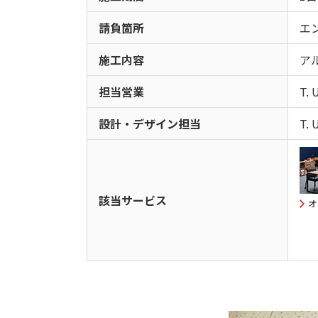
請負箇所
エ
施工内容
ア
担当営業
T. 
設計・デザイン担当
T. 
該当サービス
オ