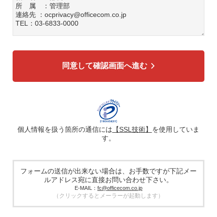
所 属 ：管理部
連絡先 ：ocprivacy@officecom.co.jp
TEL：03-6833-0000
3. 個人情報の利用目的
各種お問い合わせ対応のため
弊社商品、サービスのご案内のため
同意して確認画面へ進む
4. 個人情報の第三者への提供
広告配信の効率化、マーケティング活動などのために、氏
名、メールアドレス、電話番号等ご入力いただいた個人情報
を、ハッシュ化などの適切なセキュリティ対策を施した上
で、広告配信サービス提供事業者に提供する場合がありま
す。提供した個人情報は、広告配信サービス提供事業者のプ
ライバシーポリシーに基づき取り扱われます。
個人情報を扱う箇所の通信には
【SSL技術】
を使用していま
す。
5. 個人情報の取り扱い業務の委託
個人情報の取扱業務の全部または一部を外部に業務委託する
場合があります。その際、弊社は、個人情報を適切に保護で
きる管理体制を敷き実行していることを条件として委託先を
フォームの送信が出来ない場合は、お手数ですが下記メー
厳選したうえで、機密保持契約を委託先と締結し、お客様の
ルアドレス宛に直接お問い合わせ下さい。
個人情報を厳密に管理させます。
E-MAIL：
fc@officecom.co.jp
（クリックするとメーラーが起動します）
6. 個人情報の開示等の請求
お客様は、弊社個人情報問合わせ窓口にご自身の個人情報の