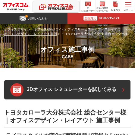
3D
オフィ
カタロ
0120-535-121
お問い合わせ
全国対応
シミュ
ス見学
グ請求
レータ
ショー
オフィスデザイン・オフィス移転TOP
>
オフィスサービス
>
オフィスレイアウト
>
ー
ルーム
オフィスデザイン・レイアウト事例
>
トヨタカローラ大分株式会社 総合センター様
オフィス施工事例
CASE
3Dオフィス シミュレーターを試してみる
トヨタカローラ大分株式会社 総合センター様
｜オフィスデザイン・レイアウト 施工事例