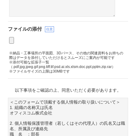
ファイルの添付
任意
※納品・工事場所の平面図、3Dパース、その他の関連資料をお持ちの
際はデータを添付していただけるとスムーズにご案内が可能です
※添付可能な拡張子一覧
（.pdf.jpg.jpeg.gif.png.tiff.tif.psd.ai.xls.xlsm.doc.ppt.pptm.zip.rar）
※ファイルサイズの上限は30MBです
以下事項をご確認の上、同意いただく必要があります。
＜このフォームで頂戴する個人情報の取り扱いについて＞
1. 組織の名称又は氏名
オフィスコム株式会社
2. 個人情報保護管理者（若しくはその代理人）の氏名又は職
名、所属及び連絡先
職 名 ：部長