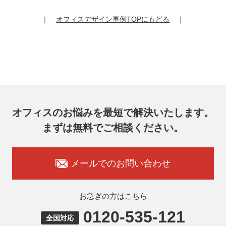
開示等（利用目的の通知、開示、内容の訂正、追加又は削
除、利用の停止又は消去、第三者提供の停止）および第三者
｜
オフィスデザイン事例TOPにもどる
｜
提供記録の開示を請求することができます。
その際、弊社はご本人を確認させていただいたうえで、合理
的な期間内に対応いたします。
オフィスコム株式会社 個人情報問合せ窓口
〒102-0073 東京都千代田区九段北4-1-7 九段センタービル
7F
メールアドレス：ocprivacy@officecom.co.jp
TEL：03-6833-0000（受付時間10:00～17:00※）
※土・日曜日、祝日、年末年始、ゴールデンウィーク期間は
翌営業日以降の対応とさせていただきます。
オフィスのお悩みを最短で解決いたします。
7. 個人情報を提供されることの任意性
まずは無料でご相談ください。
お客様がご自身の個人情報を弊社に提供されるか否かはお客
様のご判断によりますが、もしご提供いただけない場合に
は、適切なサービスをご提供できない場合がありますのでご
承知おきください。
メールでのお問い合わせ
8. 本人が容易に認識できない方法による取得
弊社ウェブサイトでは、利用者が当ウェブサイトを閲覧した
状況の分析のためにCookieを利用していますが、Cookieによ
お急ぎの方はこちら
る個人情報の取得はしていません。
0120-535-121
9. 外国にある第三者への提供
全国対応
お客様の個人情報を下記海外の個人情報取扱事業者へ提供す