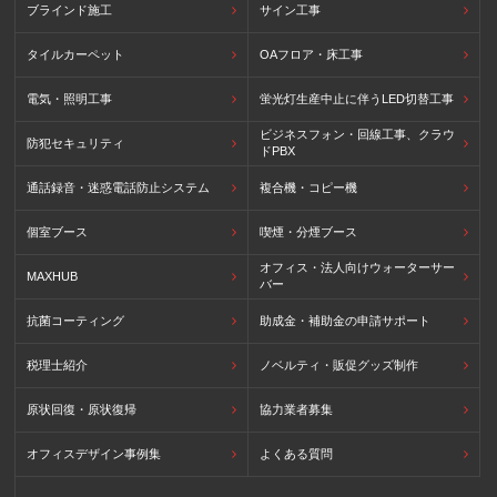
ブラインド施工
サイン工事
タイルカーペット
OAフロア・床工事
電気・照明工事
蛍光灯生産中止に伴うLED切替工事
ビジネスフォン・回線工事、クラウ
防犯セキュリティ
ドPBX
通話録音・迷惑電話防止システム
複合機・コピー機
個室ブース
喫煙・分煙ブース
オフィス・法人向けウォーターサー
MAXHUB
バー
抗菌コーティング
助成金・補助金の申請サポート
税理士紹介
ノベルティ・販促グッズ制作
原状回復・原状復帰
協力業者募集
オフィスデザイン事例集
よくある質問