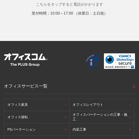
こちらをタップすると電話がかかります
る場合があります。
提供先の所在国の名称：アメリカ（Google LLC）
受付時間：10:00～17:00 （休業日：土日祝）
当該外国における個人情報の保護に関する制度：APECの
CBPRシステムの加盟国・地域(APECのプライバシーフレー
ムワークに準拠した法令を有しています。)
提供先が講ずる個人情報の保護のための措置：APECのプラ
イバシーフレームワーク及びOECDプライバシーガイドライ
ン8原則に対応する個人情報の保護のための措置を講じてい
ます。
外国における個人情報の保護に関する制度等の詳細は以下を
ご確認下さい。
(参照：個人情報保護員会HP)
https://www.ppc.go.jp/personalinfo/legal/kaiseihogohou/#gaikoku
オフィスサービス一覧
オフィス家具
オフィスレイアウト
オフィスパーテーションの工事・施
オフィス移転
工
PSパーテーション
内装工事