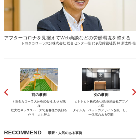
アフターコロナを見据えてWeb商談などの労働環境を整える
トヨタカローラ大分株式会社 総合センター様 代表取締役社長 林 新太郎 様
前の事例
次の事例
トヨタカローラ大分株式会社 わさだ店
ヒトトヒト株式会社様/株式会社アプメ
様
ス様
壮大なキッズスペースでお客様の笑顔を
タイルカーペットのデザインを統一し、
作り、人も呼ぶ
一体感のある空間
RECOMMEND
最新・人気のある事例