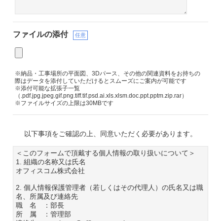
ファイルの添付
任意
※納品・工事場所の平面図、3Dパース、その他の関連資料をお持ちの
際はデータを添付していただけるとスムーズにご案内が可能です
※添付可能な拡張子一覧
（.pdf.jpg.jpeg.gif.png.tiff.tif.psd.ai.xls.xlsm.doc.ppt.pptm.zip.rar）
※ファイルサイズの上限は30MBです
以下事項をご確認の上、同意いただく必要があります。
＜このフォームで頂戴する個人情報の取り扱いについて＞
1. 組織の名称又は氏名
オフィスコム株式会社
2. 個人情報保護管理者（若しくはその代理人）の氏名又は職
名、所属及び連絡先
職 名 ：部長
所 属 ：管理部