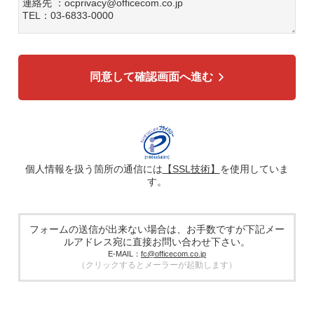
連絡先 ：ocprivacy@officecom.co.jp
TEL：03-6833-0000
3. 個人情報の利用目的
各種お問い合わせ対応のため
弊社商品、サービスのご案内のため
同意して確認画面へ進む
4. 個人情報の第三者への提供
広告配信の効率化、マーケティング活動などのために、氏
名、メールアドレス、電話番号等ご入力いただいた個人情報
を、ハッシュ化などの適切なセキュリティ対策を施した上
で、広告配信サービス提供事業者に提供する場合がありま
す。提供した個人情報は、広告配信サービス提供事業者のプ
ライバシーポリシーに基づき取り扱われます。
個人情報を扱う箇所の通信には
【SSL技術】
を使用していま
す。
5. 個人情報の取り扱い業務の委託
個人情報の取扱業務の全部または一部を外部に業務委託する
場合があります。その際、弊社は、個人情報を適切に保護で
きる管理体制を敷き実行していることを条件として委託先を
フォームの送信が出来ない場合は、お手数ですが下記メー
厳選したうえで、機密保持契約を委託先と締結し、お客様の
ルアドレス宛に直接お問い合わせ下さい。
個人情報を厳密に管理させます。
E-MAIL：
fc@officecom.co.jp
（クリックするとメーラーが起動します）
6. 個人情報の開示等の請求
お客様は、弊社個人情報問合わせ窓口にご自身の個人情報の
開示等（利用目的の通知、開示、内容の訂正、追加又は削
除、利用の停止又は消去、第三者提供の停止）および第三者