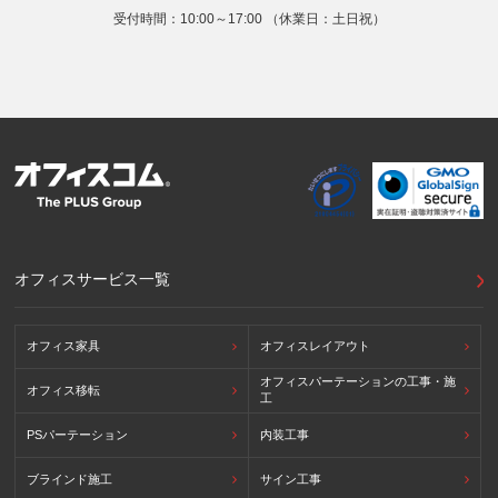
提供先の所在国の名称：アメリカ（Google LLC）
受付時間：10:00～17:00 （休業日：土日祝）
当該外国における個人情報の保護に関する制度：APECの
CBPRシステムの加盟国・地域(APECのプライバシーフレー
ムワークに準拠した法令を有しています。)
提供先が講ずる個人情報の保護のための措置：APECのプラ
イバシーフレームワーク及びOECDプライバシーガイドライ
ン8原則に対応する個人情報の保護のための措置を講じてい
ます。
外国における個人情報の保護に関する制度等の詳細は以下を
ご確認下さい。
(参照：個人情報保護員会HP)
https://www.ppc.go.jp/personalinfo/legal/kaiseihogohou/#gaikoku
オフィスサービス一覧
オフィス家具
オフィスレイアウト
オフィスパーテーションの工事・施
オフィス移転
工
PSパーテーション
内装工事
ブラインド施工
サイン工事