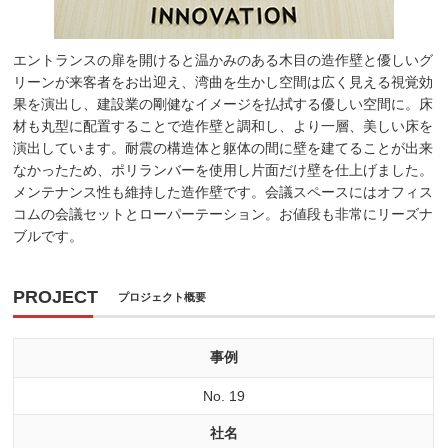
エントランスの扉を開けると温かみのある木目の造作壁と優しいグ
リーンが来客者をお出迎え、湾曲を生かし空間は広く見える視覚効
果を演出し、建設業の剛健なイメージを払拭する優しい空間に。床
材も丸型に配置することで造作壁と調和し、より一層、美しい床を
演出しています。耐震の構造体と躯体の間に壁を建てることが出来
なかったため、ポリランバーを使用し片面だけ壁を仕上げました。
メンテナンス性も維持した造作壁です。会議スペースにはオフィス
コムの会議セットとローパーテーション。お値段も非常にリーズナ
ブルです。
PROJECT
プロジェクト概要
事例
No. 19
社名