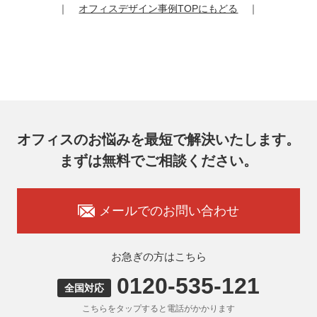
｜
オフィスデザイン事例TOPにもどる
｜
提供記録の開示を請求することができます。
その際、弊社はご本人を確認させていただいたうえで、合理
的な期間内に対応いたします。
オフィスコム株式会社 個人情報問合せ窓口
〒102-0073 東京都千代田区九段北4-1-7 九段センタービル
7F
メールアドレス：ocprivacy@officecom.co.jp
TEL：03-6833-0000（受付時間10:00～17:00※）
※土・日曜日、祝日、年末年始、ゴールデンウィーク期間は
翌営業日以降の対応とさせていただきます。
オフィスのお悩みを最短で解決いたします。
7. 個人情報を提供されることの任意性
まずは無料でご相談ください。
お客様がご自身の個人情報を弊社に提供されるか否かはお客
様のご判断によりますが、もしご提供いただけない場合に
は、適切なサービスをご提供できない場合がありますのでご
承知おきください。
メールでのお問い合わせ
8. 本人が容易に認識できない方法による取得
弊社ウェブサイトでは、利用者が当ウェブサイトを閲覧した
状況の分析のためにCookieを利用していますが、Cookieによ
お急ぎの方はこちら
る個人情報の取得はしていません。
0120-535-121
9. 外国にある第三者への提供
全国対応
お客様の個人情報を下記海外の個人情報取扱事業者へ提供す
こちらをタップすると電話がかかります
る場合があります。