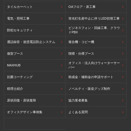
タイルカーペット
OAフロア・床工事
電気・照明工事
蛍光灯生産中止に伴うLED切替工事
ビジネスフォン・回線工事、クラウ
防犯セキュリティ
ドPBX
通話録音・迷惑電話防止システム
複合機・コピー機
個室ブース
喫煙・分煙ブース
オフィス・法人向けウォーターサー
MAXHUB
バー
抗菌コーティング
助成金・補助金の申請サポート
税理士紹介
ノベルティ・販促グッズ制作
原状回復・原状復帰
協力業者募集
オフィスデザイン事例集
よくある質問