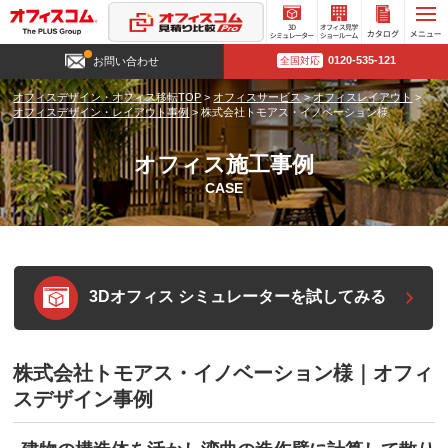
3D
オフィ
カタロ
0120-535-121
お問い合わせ
全国対応
シミュ
ス見学
グ請求
レータ
ショー
オフィスデザイン・オフィス移転TOP
>
オフィスサービス
>
オフィスレイアウト
>
ー
ルーム
オフィスデザイン・レイアウト事例
>
株式会社トモアス・イノベーション様
オフィス施工事例
CASE
3Dオフィス シミュレーターを試してみる
株式会社トモアス・イノベーション様｜オフィ
スデザイン事例