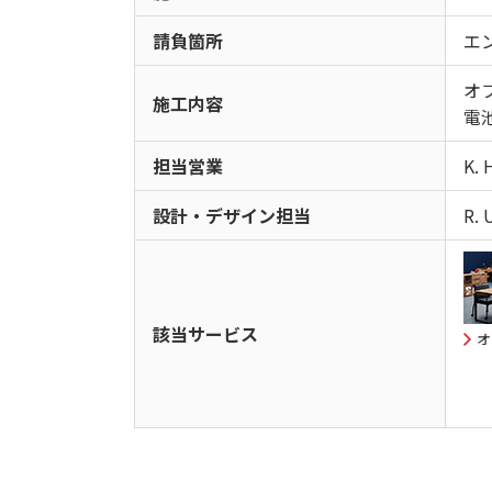
請負箇所
エ
オ
施工内容
電
担当営業
K. 
設計・デザイン担当
R.
該当サービス
オ