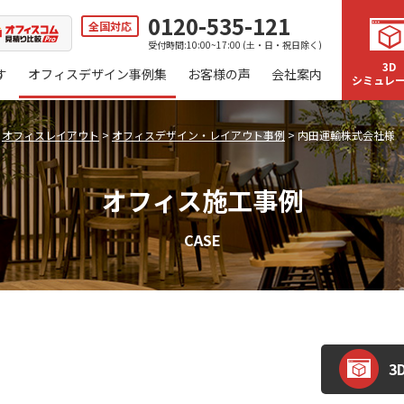
0120-535-121
全国対応
受付時間:10:00~17:00 (土・日・祝日除く)
3D
す
オフィスデザイン事例集
お客様の声
会社案内
シミュレ
>
オフィスレイアウト
>
オフィスデザイン・レイアウト事例
>
内田運輸株式会社様
オフィス施工事例
CASE
3