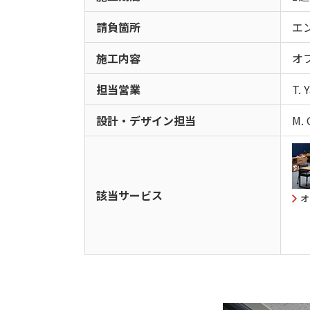
請負箇所
エ
施工内容
オ
担当営業
T. 
設計・デザイン担当
M. 
該当サービス
オ