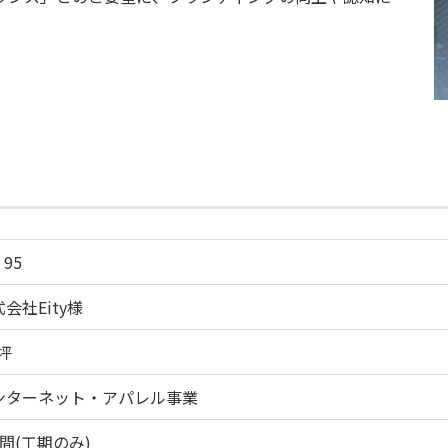
。
 95
会社Eity様
坪
ンターネット・アパレル事業
間(工期のみ)