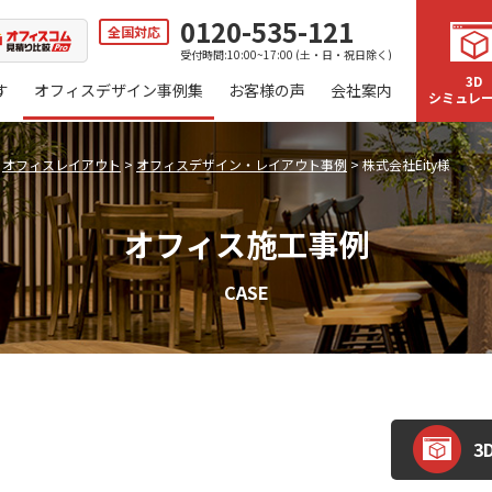
0120-535-121
全国対応
受付時間:10:00~17:00 (土・日・祝日除く)
3D
す
オフィスデザイン事例集
お客様の声
会社案内
シミュレ
>
オフィスレイアウト
>
オフィスデザイン・レイアウト事例
>
株式会社Eity様
オフィス施工事例
CASE
3