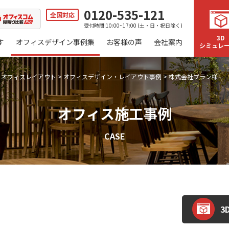
0120-535-121
全国対応
受付時間:10:00~17:00 (土・日・祝日除く)
3D
す
オフィスデザイン事例集
お客様の声
会社案内
シミュレ
>
オフィスレイアウト
>
オフィスデザイン・レイアウト事例
>
株式会社プラン様
オフィス施工事例
CASE
3