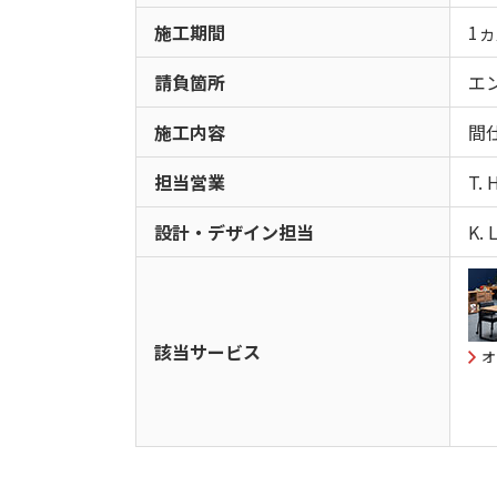
施工期間
1ヵ
請負箇所
エ
施工内容
間
担当営業
T. 
設計・デザイン担当
K. L
該当サービス
オ