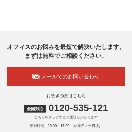
的な期間内に対応いたします。
オフィスコム株式会社 個人情報問合せ窓口
〒102-0073 東京都千代田区九段北4-1-7 九段センタービル
7F
メールアドレス：ocprivacy@officecom.co.jp
TEL：03-6833-0000（受付時間10:00～17:00※）
※土・日曜日、祝日、年末年始、ゴールデンウィーク期間は
翌営業日以降の対応とさせていただきます。
オフィスのお悩みを最短で解決いたします。
7. 個人情報を提供されることの任意性
まずは無料でご相談ください。
お客様がご自身の個人情報を弊社に提供されるか否かはお客
様のご判断によりますが、もしご提供いただけない場合に
は、適切なサービスをご提供できない場合がありますのでご
承知おきください。
メールでのお問い合わせ
8. 本人が容易に認識できない方法による取得
弊社ウェブサイトでは、利用者が当ウェブサイトを閲覧した
状況の分析のためにCookieを利用していますが、Cookieによ
お急ぎの方はこちら
る個人情報の取得はしていません。
0120-535-121
9. 外国にある第三者への提供
全国対応
お客様の個人情報を下記海外の個人情報取扱事業者へ提供す
こちらをタップすると電話がかかります
る場合があります。
提供先の所在国の名称：アメリカ（Google LLC）
受付時間：10:00～17:00 （休業日：土日祝）
当該外国における個人情報の保護に関する制度：APECの