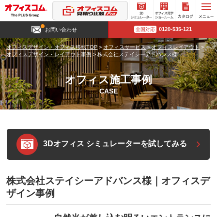
3D
オフィ
カタロ
0120-535-121
お問い合わせ
全国対応
シミュ
ス見学
グ請求
レータ
ショー
オフィスデザイン・オフィス移転TOP
>
オフィスサービス
>
オフィスレイアウト
>
ー
ルーム
オフィスデザイン・レイアウト事例
>
株式会社ステイシーアドバンス様
オフィス施工事例
CASE
3Dオフィス シミュレーターを試してみる
株式会社ステイシーアドバンス様｜オフィスデ
ザイン事例