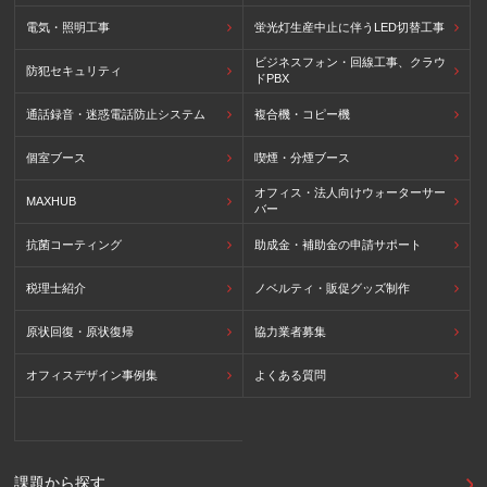
電気・照明工事
蛍光灯生産中止に伴うLED切替工事
ビジネスフォン・回線工事、クラウ
防犯セキュリティ
ドPBX
通話録音・迷惑電話防止システム
複合機・コピー機
個室ブース
喫煙・分煙ブース
オフィス・法人向けウォーターサー
MAXHUB
バー
抗菌コーティング
助成金・補助金の申請サポート
税理士紹介
ノベルティ・販促グッズ制作
原状回復・原状復帰
協力業者募集
オフィスデザイン事例集
よくある質問
課題から探す