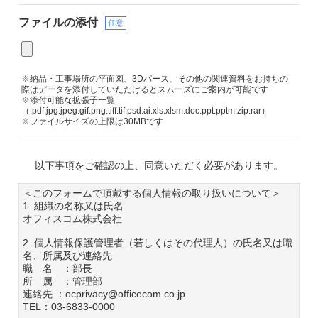
ファイルの添付
任意
※納品・工事場所の平面図、3Dパース、その他の関連資料をお持ちの
際はデータを添付していただけるとスムーズにご案内が可能です
※添付可能な拡張子一覧
（.pdf.jpg.jpeg.gif.png.tiff.tif.psd.ai.xls.xlsm.doc.ppt.pptm.zip.rar）
※ファイルサイズの上限は30MBです
以下事項をご確認の上、同意いただく必要があります。
＜このフォームで頂戴する個人情報の取り扱いについて＞
1. 組織の名称又は氏名
オフィスコム株式会社
2. 個人情報保護管理者（若しくはその代理人）の氏名又は職
名、所属及び連絡先
職 名 ：部長
所 属 ：管理部
連絡先 ：ocprivacy@officecom.co.jp
TEL：03-6833-0000