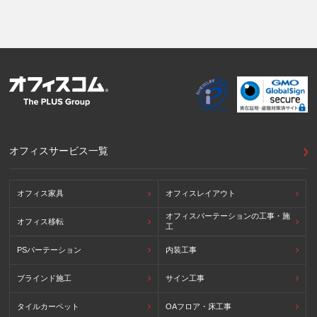
CBPRシステムの加盟国・地域(APECのプライバシーフレー
ムワークに準拠した法令を有しています。)
提供先が講ずる個人情報の保護のための措置：APECのプラ
イバシーフレームワーク及びOECDプライバシーガイドライ
ン8原則に対応する個人情報の保護のための措置を講じてい
ます。
外国における個人情報の保護に関する制度等の詳細は以下を
ご確認下さい。
(参照：個人情報保護員会HP)
https://www.ppc.go.jp/personalinfo/legal/kaiseihogohou/#gaikoku
オフィスサービス一覧
オフィス家具
オフィスレイアウト
オフィスパーテーションの工事・施
オフィス移転
工
PSパーテーション
内装工事
ブラインド施工
サイン工事
タイルカーペット
OAフロア・床工事