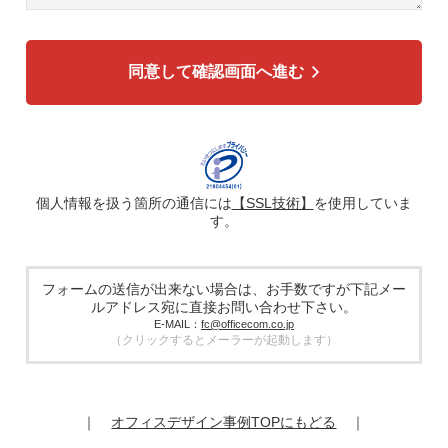
3. 個人情報の利用目的
各種お問い合わせ対応のため
弊社商品、サービスのご案内のため
同意して確認画面へ進む
4. 個人情報の第三者への提供
広告配信の効率化、マーケティング活動などのために、氏
名、メールアドレス、電話番号等ご入力いただいた個人情報
を、ハッシュ化などの適切なセキュリティ対策を施した上
で、広告配信サービス提供事業者に提供する場合がありま
す。提供した個人情報は、広告配信サービス提供事業者のプ
ライバシーポリシーに基づき取り扱われます。
個人情報を扱う箇所の通信には
【SSL技術】
を使用していま
す。
5. 個人情報の取り扱い業務の委託
個人情報の取扱業務の全部または一部を外部に業務委託する
場合があります。その際、弊社は、個人情報を適切に保護で
きる管理体制を敷き実行していることを条件として委託先を
フォームの送信が出来ない場合は、お手数ですが下記メー
厳選したうえで、機密保持契約を委託先と締結し、お客様の
ルアドレス宛に直接お問い合わせ下さい。
個人情報を厳密に管理させます。
E-MAIL：
fc@officecom.co.jp
（クリックするとメーラーが起動します）
6. 個人情報の開示等の請求
お客様は、弊社個人情報問合わせ窓口にご自身の個人情報の
開示等（利用目的の通知、開示、内容の訂正、追加又は削
除、利用の停止又は消去、第三者提供の停止）および第三者
｜
オフィスデザイン事例TOPにもどる
｜
提供記録の開示を請求することができます。
その際、弊社はご本人を確認させていただいたうえで、合理