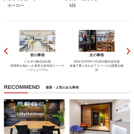
ホーロー
5段
前の事例
次の事例
シキボウ株式会社様
GEN GUITER STUDIO株式会社様
利用率が低かった食堂を多目的スペース
改修工事と合わせてスペースの課題を解
へリニューアル
決
RECOMMEND
最新・人気のある事例