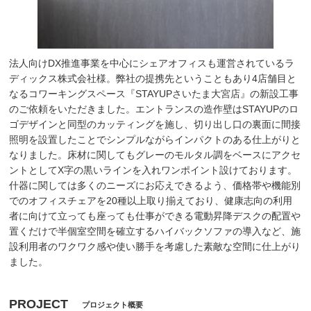
法人向けDX推進事業を中心にシェアオフィスも運営されているラ
ディックス株式会社様。弊社の提携先ということもあり4店舗目と
なるコワーキングスペース『STAYUPさいたま大宮店』の新設工事
のご依頼をいただきました。エントランスの造作壁はSTAYUPのロ
ゴデザインと同型のカッティングを施し、切り出し口の裏面に間接
照明を設置したことでシンプルながらインパクトのある仕上がりと
なりました。床材に関してもグレーのモルタル調をベースにアクセ
ントとしてX字の黒いラインを入れワンポイント設けております。
什器に関しては多くのニーズにお応えできるよう、価格帯や機能別
でのオフィスチェアを20種以上取り揃えており、健康志向の利用
者に向けて立っても座っても仕事ができる電動昇降デスクの配置や
置くだけで半個室空間を確立するハイバックソファの導入など、施
設利用者のワクワク感や使い勝手を考慮した素敵な空間に仕上がり
ました。
PROJECT
プロジェクト概要