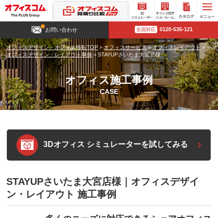
3D
オフィ
カタロ
0120-535-121
お問い合わせ
全国対応
シミュ
ス見学
グ請求
レータ
ショー
オフィスデザイン・オフィス移転TOP
>
オフィスサービス
>
オフィスレイアウト
>
ー
ルーム
オフィスデザイン・レイアウト事例
>
STAYUPさいたま大宮店様
オフィス施工事例
CASE
3Dオフィス シミュレーターを試してみる
STAYUPさいたま大宮店様｜オフィスデザイ
ン・レイアウト 施工事例