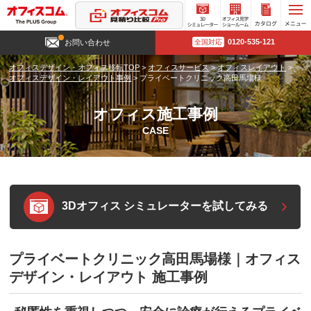
3D
オフィ
カタロ
0120-535-121
お問い合わせ
全国対応
シミュ
ス見学
グ請求
レータ
ショー
オフィスデザイン・オフィス移転TOP
>
オフィスサービス
>
オフィスレイアウト
>
ー
ルーム
オフィスデザイン・レイアウト事例
>
プライベートクリニック高田馬場様
オフィス施工事例
CASE
3Dオフィス シミュレーターを試してみる
プライベートクリニック高田馬場様｜オフィス
デザイン・レイアウト 施工事例