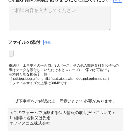
ファイルの添付
任意
※納品・工事場所の平面図、3Dパース、その他の関連資料をお持ちの
際はデータを添付していただけるとスムーズにご案内が可能です
※添付可能な拡張子一覧
（.pdf.jpg.jpeg.gif.png.tiff.tif.psd.ai.xls.xlsm.doc.ppt.pptm.zip.rar）
※ファイルサイズの上限は30MBです
以下事項をご確認の上、同意いただく必要があります。
＜このフォームで頂戴する個人情報の取り扱いについて＞
1. 組織の名称又は氏名
オフィスコム株式会社