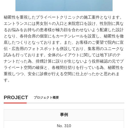
秘匿性を重視したプライベートクリニックの施工案件となります。
エントランスには男女別々の入口と来院窓口を設け、性別別に異な
るお悩みをお持ちの患者様が極力顔を合わせないよう配慮した設計
となり、各待合席の個室にもカーテンレールを設置し、秘匿性を徹
底したつくりとなっております。また、お客様のご要望で院内に宣
伝・広告用のフォトスポットも併設しており、集客用のユニークな
試みも行っております。全体のレイアウトに関しては地下1Fのテ
ナントだった為、排煙計算に誤りが生じないよう役所確認の元でプ
ライベート空間の確保と、各種間仕切りを行っている為、秘匿性を
重視しつつ、安全に診療が行える空間に仕上がったかと思われま
す。
PROJECT
プロジェクト概要
事例
No. 310