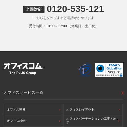
0120-535-121
9. 外国にある第三者への提供
全国対応
お客様の個人情報を下記海外の個人情報取扱事業者へ提供す
こちらをタップすると電話がかかります
る場合があります。
提供先の所在国の名称：アメリカ（Google LLC）
受付時間：10:00～17:00 （休業日：土日祝）
当該外国における個人情報の保護に関する制度：APECの
CBPRシステムの加盟国・地域(APECのプライバシーフレー
ムワークに準拠した法令を有しています。)
提供先が講ずる個人情報の保護のための措置：APECのプラ
イバシーフレームワーク及びOECDプライバシーガイドライ
ン8原則に対応する個人情報の保護のための措置を講じてい
ます。
外国における個人情報の保護に関する制度等の詳細は以下を
ご確認下さい。
(参照：個人情報保護員会HP)
https://www.ppc.go.jp/personalinfo/legal/kaiseihogohou/#gaikoku
オフィスサービス一覧
オフィス家具
オフィスレイアウト
オフィスパーテーションの工事・施
オフィス移転
工