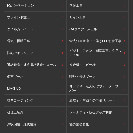
PSパーテーション
内装工事
ブラインド施工
サイン工事
タイルカーペット
OAフロア・床工事
電気・照明工事
蛍光灯生産中止に伴うLED切替工事
ビジネスフォン・回線工事、クラウ
防犯セキュリティ
ドPBX
通話録音・迷惑電話防止システム
複合機・コピー機
個室ブース
喫煙・分煙ブース
オフィス・法人向けウォーターサー
MAXHUB
バー
抗菌コーティング
助成金・補助金の申請サポート
税理士紹介
ノベルティ・販促グッズ制作
原状回復・原状復帰
協力業者募集