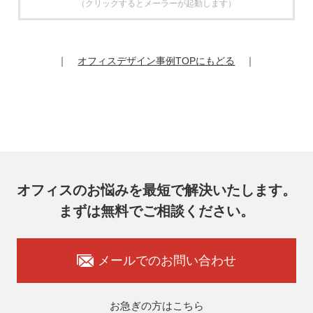
（クリックするとメーラーが起動します）
6. 個人情報の開示等の請求
お客様は、弊社個人情報問合わせ窓口にご自身の個人情報の
開示等（利用目的の通知、開示、内容の訂正、追加又は削
除、利用の停止又は消去、第三者提供の停止）および第三者
｜
オフィスデザイン事例TOPにもどる
｜
提供記録の開示を請求することができます。
その際、弊社はご本人を確認させていただいたうえで、合理
的な期間内に対応いたします。
オフィスコム株式会社 個人情報問合せ窓口
〒102-0073 東京都千代田区九段北4-1-7 九段センタービル
7F
メールアドレス：ocprivacy@officecom.co.jp
TEL：03-6833-0000（受付時間10:00～17:00※）
※土・日曜日、祝日、年末年始、ゴールデンウィーク期間は
翌営業日以降の対応とさせていただきます。
オフィスのお悩みを最短で解決いたします。
7. 個人情報を提供されることの任意性
まずは無料でご相談ください。
お客様がご自身の個人情報を弊社に提供されるか否かはお客
様のご判断によりますが、もしご提供いただけない場合に
は、適切なサービスをご提供できない場合がありますのでご
承知おきください。
メールでのお問い合わせ
8. 本人が容易に認識できない方法による取得
弊社ウェブサイトでは、利用者が当ウェブサイトを閲覧した
状況の分析のためにCookieを利用していますが、Cookieによ
お急ぎの方はこちら
る個人情報の取得はしていません。