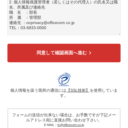
2. 個人情報保護管理者（若しくはその代理人）の氏名又は職
名、所属及び連絡先
職 名 ：部長
所 属 ：管理部
連絡先 ：ocprivacy@officecom.co.jp
TEL：03-6833-0000
3. 個人情報の利用目的
各種お問い合わせ対応のため
弊社商品、サービスのご案内のため
同意して確認画面へ進む
4. 個人情報の第三者への提供
広告配信の効率化、マーケティング活動などのために、氏
名、メールアドレス、電話番号等ご入力いただいた個人情報
を、ハッシュ化などの適切なセキュリティ対策を施した上
で、広告配信サービス提供事業者に提供する場合がありま
す。提供した個人情報は、広告配信サービス提供事業者のプ
ライバシーポリシーに基づき取り扱われます。
個人情報を扱う箇所の通信には
【SSL技術】
を使用していま
す。
5. 個人情報の取り扱い業務の委託
個人情報の取扱業務の全部または一部を外部に業務委託する
場合があります。その際、弊社は、個人情報を適切に保護で
きる管理体制を敷き実行していることを条件として委託先を
フォームの送信が出来ない場合は、お手数ですが下記メー
厳選したうえで、機密保持契約を委託先と締結し、お客様の
ルアドレス宛に直接お問い合わせ下さい。
個人情報を厳密に管理させます。
E-MAIL：
fc@officecom.co.jp