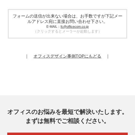
個人情報の取扱業務の全部または一部を外部に業務委託する
場合があります。その際、弊社は、個人情報を適切に保護で
きる管理体制を敷き実行していることを条件として委託先を
フォームの送信が出来ない場合は、お手数ですが下記メー
厳選したうえで、機密保持契約を委託先と締結し、お客様の
ルアドレス宛に直接お問い合わせ下さい。
個人情報を厳密に管理させます。
E-MAIL：
fc@officecom.co.jp
（クリックするとメーラーが起動します）
6. 個人情報の開示等の請求
お客様は、弊社個人情報問合わせ窓口にご自身の個人情報の
開示等（利用目的の通知、開示、内容の訂正、追加又は削
除、利用の停止又は消去、第三者提供の停止）および第三者
｜
オフィスデザイン事例TOPにもどる
｜
提供記録の開示を請求することができます。
その際、弊社はご本人を確認させていただいたうえで、合理
的な期間内に対応いたします。
オフィスコム株式会社 個人情報問合せ窓口
〒102-0073 東京都千代田区九段北4-1-7 九段センタービル
7F
メールアドレス：ocprivacy@officecom.co.jp
TEL：03-6833-0000（受付時間10:00～17:00※）
※土・日曜日、祝日、年末年始、ゴールデンウィーク期間は
翌営業日以降の対応とさせていただきます。
オフィスのお悩みを最短で解決いたします。
7. 個人情報を提供されることの任意性
まずは無料でご相談ください。
お客様がご自身の個人情報を弊社に提供されるか否かはお客
様のご判断によりますが、もしご提供いただけない場合に
は、適切なサービスをご提供できない場合がありますのでご