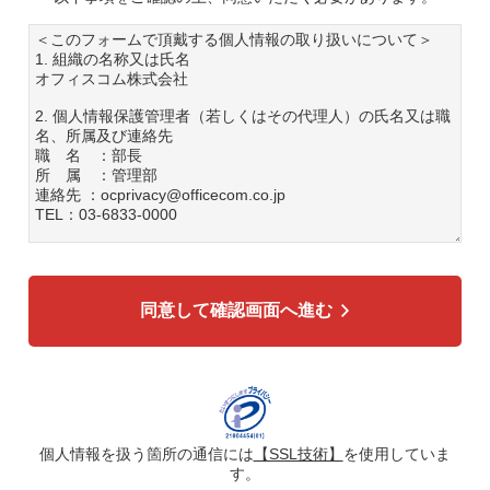
＜このフォームで頂戴する個人情報の取り扱いについて＞
1. 組織の名称又は氏名
オフィスコム株式会社
2. 個人情報保護管理者（若しくはその代理人）の氏名又は職
名、所属及び連絡先
職 名 ：部長
所 属 ：管理部
連絡先 ：ocprivacy@officecom.co.jp
TEL：03-6833-0000
3. 個人情報の利用目的
各種お問い合わせ対応のため
弊社商品、サービスのご案内のため
同意して確認画面へ進む
4. 個人情報の第三者への提供
広告配信の効率化、マーケティング活動などのために、氏
名、メールアドレス、電話番号等ご入力いただいた個人情報
を、ハッシュ化などの適切なセキュリティ対策を施した上
で、広告配信サービス提供事業者に提供する場合がありま
す。提供した個人情報は、広告配信サービス提供事業者のプ
ライバシーポリシーに基づき取り扱われます。
個人情報を扱う箇所の通信には
【SSL技術】
を使用していま
す。
5. 個人情報の取り扱い業務の委託