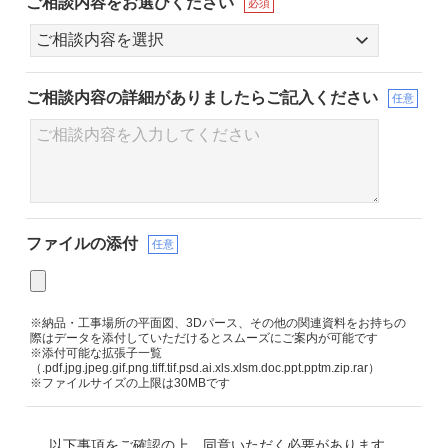
ご相談内容をお選びください
必須
ご相談内容の詳細が
ありましたらご記入ください
任意
ファイルの添付
任意
※納品・工事場所の平面図、3Dパース、その他の関連資料をお持ちの
際はデータを添付していただけるとスムーズにご案内が可能です
※添付可能な拡張子一覧
（.pdf.jpg.jpeg.gif.png.tiff.tif.psd.ai.xls.xlsm.doc.ppt.pptm.zip.rar）
※ファイルサイズの上限は30MBです
以下事項をご確認の上、同意いただく必要があります。