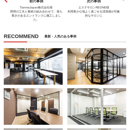
前の事例
次の事例
TianmaJapan株式会社様
エステサロンREONE様
照明の工夫と素材の組み合わせで、落ち
利用客が心地よく過ごせる清潔感が印象
着きがあるエントランスに施工しまし
的なサロンに
た。
RECOMMEND
最新・人気のある事例