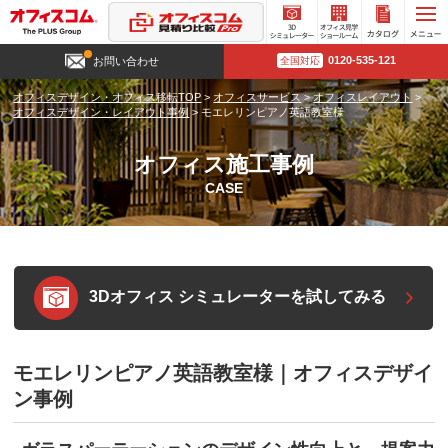
3D
オフィ
カタロ
0120-535-121
お問い合わせ
全国対応
シミュ
ス見学
グ請求
レータ
ショー
オフィスデザイン・オフィス移転TOP
>
オフィスサービス
>
オフィスレイアウト
>
ー
ルーム
オフィスデザイン・レイアウト事例
>
モエレリンピアノ英語教室様
オフィス施工事例
CASE
3Dオフィス シミュレーターを試してみる
モエレリンピアノ英語教室様｜オフィスデザイ
ン事例