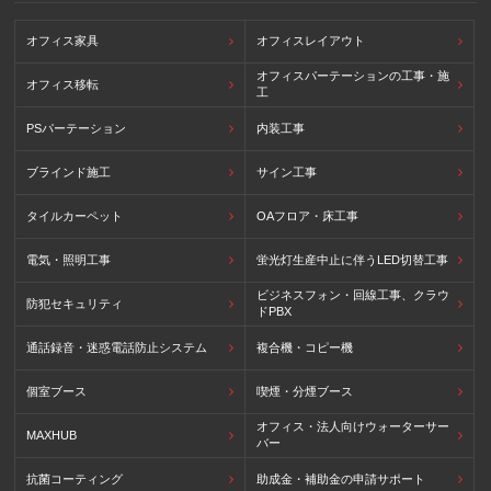
オフィス家具
オフィスレイアウト
オフィスパーテーションの工事・施
オフィス移転
工
PSパーテーション
内装工事
ブラインド施工
サイン工事
タイルカーペット
OAフロア・床工事
電気・照明工事
蛍光灯生産中止に伴うLED切替工事
ビジネスフォン・回線工事、クラウ
防犯セキュリティ
ドPBX
通話録音・迷惑電話防止システム
複合機・コピー機
個室ブース
喫煙・分煙ブース
オフィス・法人向けウォーターサー
MAXHUB
バー
抗菌コーティング
助成金・補助金の申請サポート