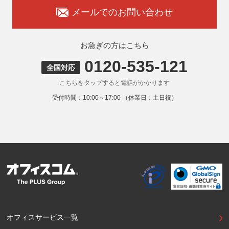
承知おきください。
メールでのお問い合わせ
8. 本人が容易に認識できない方法による取得
弊社ウェブサイトでは、利用者が当ウェブサイトを閲覧した
状況の分析のためにCookieを利用していますが、Cookieによ
お急ぎの方はこちら
る個人情報の取得はしていません。
0120-535-121
9. 外国にある第三者への提供
全国対応
お客様の個人情報を下記海外の個人情報取扱事業者へ提供す
こちらをタップすると電話がかかります
る場合があります。
提供先の所在国の名称：アメリカ（Google LLC）
受付時間：10:00～17:00 （休業日：土日祝）
当該外国における個人情報の保護に関する制度：APECの
CBPRシステムの加盟国・地域(APECのプライバシーフレー
ムワークに準拠した法令を有しています。)
提供先が講ずる個人情報の保護のための措置：APECのプラ
イバシーフレームワーク及びOECDプライバシーガイドライ
ン8原則に対応する個人情報の保護のための措置を講じてい
ます。
外国における個人情報の保護に関する制度等の詳細は以下を
ご確認下さい。
(参照：個人情報保護員会HP)
https://www.ppc.go.jp/personalinfo/legal/kaiseihogohou/#gaikoku
オフィスサービス一覧