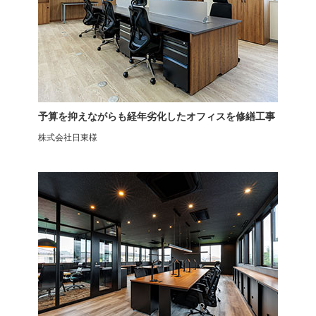
前傾チルト機能付き エルゴノ
オフィスチェア GR-002 背
ミクスチェア オフィスチェア
中・座面オールメッシュ
予算を抑えながらも経年劣化したオフィスを修繕工事
GR-001
株式会社日東様
ゲーミングチェア
デザイナーズチェア