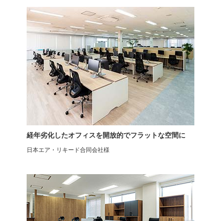
オフィスチェア
小柄・低身長向けエルゴノミ
RESTIVA-01
クスチェア
RESTIVA-02
経年劣化したオフィスを開放的でフラットな空間に
日本エア・リキード合同会社様
オフィスチェア
S300-OCチェア
プラス レナ RENA
SIHOO エルゴノミクスチェア