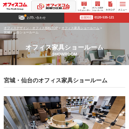
3D
オフィ
カタロ
0120-535-121
お問い合わせ
全国対応
シミュ
ス見学
グ請求
レータ
ショー
オフィスデザイン・オフィス移転TOP
>
オフィス家具ショールーム
>
ー
ルーム
宮城・仙台ショールーム
オフィス家具ショールーム
SHOWROOM
宮城・仙台のオフィス家具ショールーム