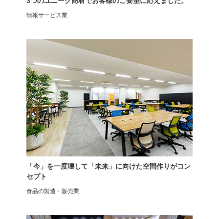
3つのユニーク商材でお客様のご要望に応えました。
情報サービス業
スチールデスク
フリーアドレスデスク 2人用
片袖机 引き出し
NFシリーズ
「今」を一度壊して「未来」に向けた空間作りがコン
セプト
食品の製造・販売業
サイズオーダーデスク
ensemblebase L T I フリーア