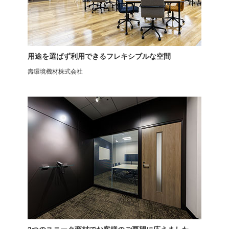
フリーアドレスデスク
パネルデスク
メティオ2.0
レモダ
用途を選ばず利用できるフレキシブルな空間
壽環境機材株式会社
パネルデスク
オフィスデスク
レモダ
幅1000×奥行600×高さ700mm