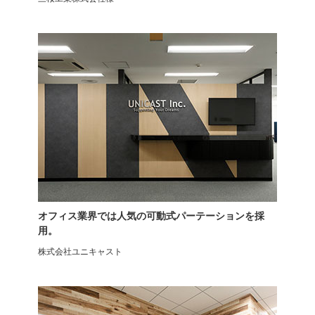
ミーティングチェア
平行スタッキングチェア
2脚セット
PROVOUR
オフィス業界では人気の可動式パーテーションを採
用。
株式会社ユニキャスト
デスクチェア
ensemblebase オフィスチェ
上下昇降
ア LIVING HOUSE×オフィス
コム