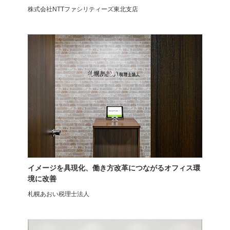
株式会社NTTファシリティーズ東北支店
フリーアドレスデスク
ミーティングテーブル
Garage
メティオ
イメージを具現化、働き方改革につながるオフィス環
境に改善
札幌あおい税理士法人
カフェテーブル
ミーティングテーブル
レシル
メティオ