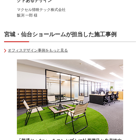
クトあるデザイン
マクセル情映テック株式会社
飯渕 一郎 様
オフィスチェア
メッシュチェア
スチールケース
コレガ2
宮城・仙台ショールームが担当した施工事例
オフィスデザイン事例をもっと見る
オフィスチェア
ゲーミングチェア
ライトグレーフレーム
AKRacing