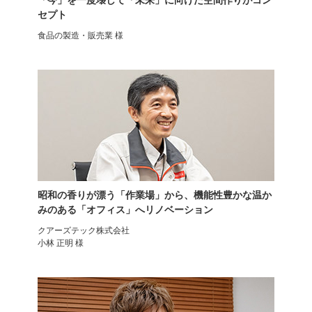
「今」を一度壊して「未来」に向けた空間作りがコン
セプト
食品の製造・販売業 様
オフィスチェア
オフィスチェア
オカムラ
プラス
昭和の香りが漂う「作業場」から、機能性豊かな温か
みのある「オフィス」へリノベーション
クアーズテック株式会社
小林 正明 様
オフィスチェア
アーロンチェアリマスタード
Sayl Chair
ハーマンミラー