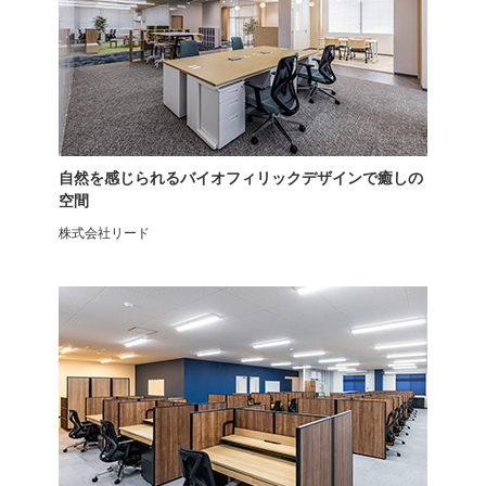
オフィスワゴン
サイドワゴン
シリンダー錠 鍵付き
キャスター付き
自然を感じられるバイオフィリックデザインで癒しの
空間
株式会社リード
デスクモニターアーム
ensemblebase L T I 1段ワゴ
エルゴトロン
ン LIVING HOUSE×オフィス