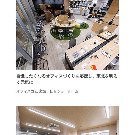
Sizeno(シゼノ)
ドレスデスク LIVING
HOUSE×オフィスコム
自慢したくなるオフィスづくりを応援し、東北を明る
く元気に
ensemblebase L T I フリーア
デスクトップパネル
オフィスコム 宮城・仙台ショールーム
ドレスデスク LIVING
メティオ2.0
HOUSE×オフィスコム