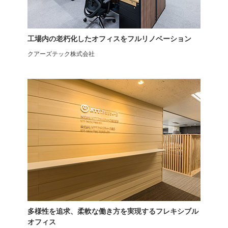
コム
工場内の老朽化したオフィスをフルリノベーション
クアーズテック株式会社
ensemblebase L T I 2段ワゴ
ensemblebase L T I フリーア
ン LIVING HOUSE×オフィス
ドレスデスク幅1200mm専用
コム
LIVING HOUSE×オフィスコ
ム
多様性を追求、柔軟な働き方を実現するフレキシブル
オフィス