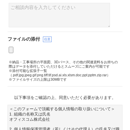
ファイルの添付
任意
※納品・工事場所の平面図、3Dパース、その他の関連資料をお持ちの
際はデータを添付していただけるとスムーズにご案内が可能です
※添付可能な拡張子一覧
（.pdf.jpg.jpeg.gif.png.tiff.tif.psd.ai.xls.xlsm.doc.ppt.pptm.zip.rar）
※ファイルサイズの上限は30MBです
以下事項をご確認の上、同意いただく必要があります。
＜このフォームで頂戴する個人情報の取り扱いについて＞
1. 組織の名称又は氏名
オフィスコム株式会社
2. 個人情報保護管理者（若しくはその代理人）の氏名又は職