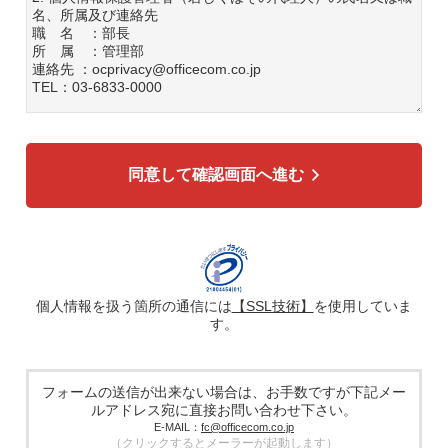
名、所属及び連絡先
職 名 ：部長
所 属 ：管理部
連絡先 ：ocprivacy@officecom.co.jp
TEL：03-6833-0000
3. 個人情報の利用目的
各種お問い合わせ対応のため
弊社商品、サービスのご案内のため
同意して確認画面へ進む
4. 個人情報の第三者への提供
広告配信の効率化、マーケティング活動などのために、氏
名、メールアドレス、電話番号等ご入力いただいた個人情報
を、ハッシュ化などの適切なセキュリティ対策を施した上
で、広告配信サービス提供事業者に提供する場合がありま
す。提供した個人情報は、広告配信サービス提供事業者のプ
ライバシーポリシーに基づき取り扱われます。
個人情報を扱う箇所の通信には
【SSL技術】
を使用していま
す。
5. 個人情報の取り扱い業務の委託
個人情報の取扱業務の全部または一部を外部に業務委託する
場合があります。その際、弊社は、個人情報を適切に保護で
きる管理体制を敷き実行していることを条件として委託先を
フォームの送信が出来ない場合は、お手数ですが下記メー
厳選したうえで、機密保持契約を委託先と締結し、お客様の
ルアドレス宛に直接お問い合わせ下さい。
個人情報を厳密に管理させます。
E-MAIL：
fc@officecom.co.jp
（クリックするとメーラーが起動します）