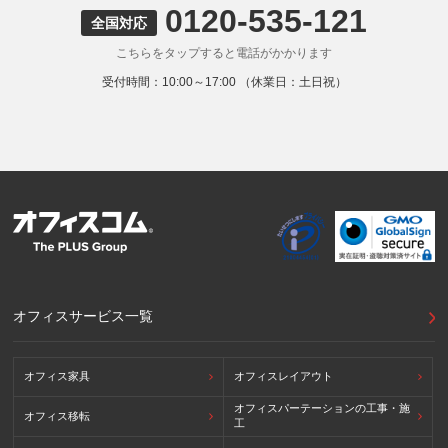
0120-535-121
9. 外国にある第三者への提供
全国対応
お客様の個人情報を下記海外の個人情報取扱事業者へ提供す
こちらをタップすると電話がかかります
る場合があります。
提供先の所在国の名称：アメリカ（Google LLC）
受付時間：10:00～17:00 （休業日：土日祝）
当該外国における個人情報の保護に関する制度：APECの
CBPRシステムの加盟国・地域(APECのプライバシーフレー
ムワークに準拠した法令を有しています。)
提供先が講ずる個人情報の保護のための措置：APECのプラ
イバシーフレームワーク及びOECDプライバシーガイドライ
ン8原則に対応する個人情報の保護のための措置を講じてい
ます。
外国における個人情報の保護に関する制度等の詳細は以下を
ご確認下さい。
(参照：個人情報保護員会HP)
https://www.ppc.go.jp/personalinfo/legal/kaiseihogohou/#gaikoku
オフィスサービス一覧
オフィス家具
オフィスレイアウト
オフィスパーテーションの工事・施
オフィス移転
工