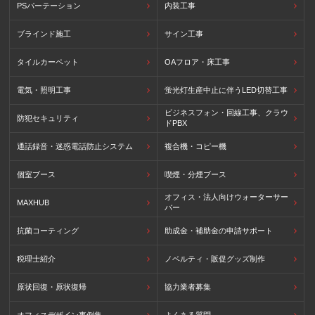
PSパーテーション
内装工事
ブラインド施工
サイン工事
タイルカーペット
OAフロア・床工事
電気・照明工事
蛍光灯生産中止に伴うLED切替工事
ビジネスフォン・回線工事、クラウ
防犯セキュリティ
ドPBX
通話録音・迷惑電話防止システム
複合機・コピー機
個室ブース
喫煙・分煙ブース
オフィス・法人向けウォーターサー
MAXHUB
バー
抗菌コーティング
助成金・補助金の申請サポート
税理士紹介
ノベルティ・販促グッズ制作
原状回復・原状復帰
協力業者募集
オフィスデザイン事例集
よくある質問