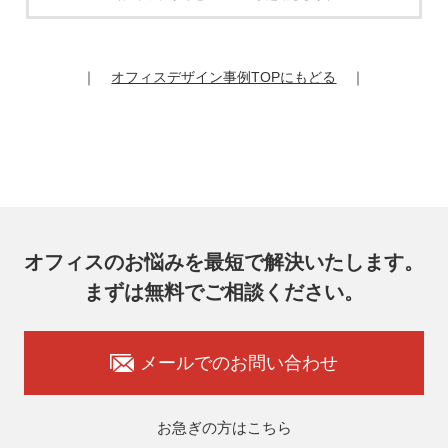
6. 個人情報の開示等の請求
お客様は、弊社個人情報問合わせ窓口にご自身の個人情報の
開示等（利用目的の通知、開示、内容の訂正、追加又は削
除、利用の停止又は消去、第三者提供の停止）および第三者
｜
オフィスデザイン事例TOPにもどる
｜
提供記録の開示を請求することができます。
その際、弊社はご本人を確認させていただいたうえで、合理
的な期間内に対応いたします。
オフィスコム株式会社 個人情報問合せ窓口
〒102-0073 東京都千代田区九段北4-1-7 九段センタービル
7F
メールアドレス：ocprivacy@officecom.co.jp
TEL：03-6833-0000（受付時間10:00～17:00※）
※土・日曜日、祝日、年末年始、ゴールデンウィーク期間は
翌営業日以降の対応とさせていただきます。
オフィスのお悩みを最短で解決いたします。
7. 個人情報を提供されることの任意性
まずは無料でご相談ください。
お客様がご自身の個人情報を弊社に提供されるか否かはお客
様のご判断によりますが、もしご提供いただけない場合に
は、適切なサービスをご提供できない場合がありますのでご
承知おきください。
メールでのお問い合わせ
8. 本人が容易に認識できない方法による取得
弊社ウェブサイトでは、利用者が当ウェブサイトを閲覧した
状況の分析のためにCookieを利用していますが、Cookieによ
お急ぎの方はこちら
る個人情報の取得はしていません。