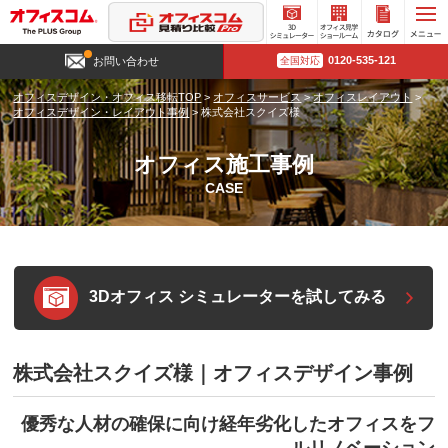
3D
オフィ
カタロ
0120-535-121
お問い合わせ
全国対応
シミュ
ス見学
グ請求
レータ
ショー
オフィスデザイン・オフィス移転TOP
>
オフィスサービス
>
オフィスレイアウト
>
ー
ルーム
オフィスデザイン・レイアウト事例
>
株式会社スクイズ様
オフィス施工事例
CASE
3Dオフィス シミュレーターを試してみる
株式会社スクイズ様｜オフィスデザイン事例
優秀な人材の確保に向け経年劣化したオフィスをフ