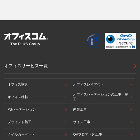
CBPRシステムの加盟国・地域(APECのプライバシーフレー
ムワークに準拠した法令を有しています。)
提供先が講ずる個人情報の保護のための措置：APECのプラ
イバシーフレームワーク及びOECDプライバシーガイドライ
ン8原則に対応する個人情報の保護のための措置を講じてい
ます。
外国における個人情報の保護に関する制度等の詳細は以下を
ご確認下さい。
(参照：個人情報保護員会HP)
https://www.ppc.go.jp/personalinfo/legal/kaiseihogohou/#gaikoku
オフィスサービス一覧
オフィス家具
オフィスレイアウト
オフィスパーテーションの工事・施
オフィス移転
工
PSパーテーション
内装工事
ブラインド施工
サイン工事
タイルカーペット
OAフロア・床工事