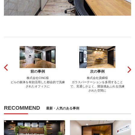
前の事例
次の事例
株式会社CINC様
株式会社貴瞬様
ビルの躯体を有効活用した都会的で洗練
ガラスパーテーションを多用すること
されたオフィスに
で、見通しがよく、開放感あふれる洗練
された空間に
RECOMMEND
最新・人気のある事例