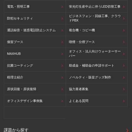
電気・照明工事
蛍光灯生産中止に伴うLED切替工事
ビジネスフォン・回線工事、クラウ
防犯セキュリティ
ドPBX
通話録音・迷惑電話防止システム
複合機・コピー機
個室ブース
喫煙・分煙ブース
オフィス・法人向けウォーターサー
MAXHUB
バー
抗菌コーティング
助成金・補助金の申請サポート
税理士紹介
ノベルティ・販促グッズ制作
原状回復・原状復帰
協力業者募集
オフィスデザイン事例集
よくある質問
課題から探す