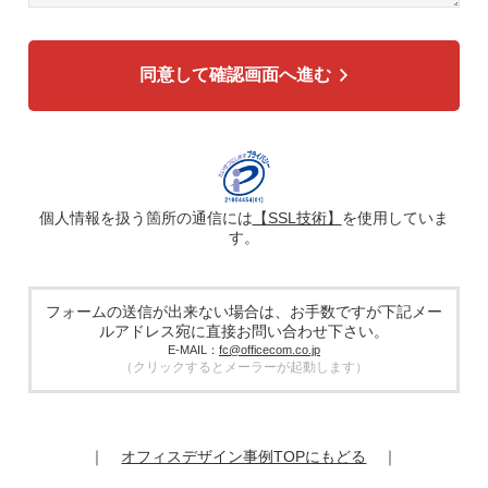
3. 個人情報の利用目的
各種お問い合わせ対応のため
弊社商品、サービスのご案内のため
同意して確認画面へ進む
4. 個人情報の第三者への提供
広告配信の効率化、マーケティング活動などのために、氏
名、メールアドレス、電話番号等ご入力いただいた個人情報
を、ハッシュ化などの適切なセキュリティ対策を施した上
で、広告配信サービス提供事業者に提供する場合がありま
す。提供した個人情報は、広告配信サービス提供事業者のプ
ライバシーポリシーに基づき取り扱われます。
個人情報を扱う箇所の通信には
【SSL技術】
を使用していま
す。
5. 個人情報の取り扱い業務の委託
個人情報の取扱業務の全部または一部を外部に業務委託する
場合があります。その際、弊社は、個人情報を適切に保護で
きる管理体制を敷き実行していることを条件として委託先を
フォームの送信が出来ない場合は、お手数ですが下記メー
厳選したうえで、機密保持契約を委託先と締結し、お客様の
ルアドレス宛に直接お問い合わせ下さい。
個人情報を厳密に管理させます。
E-MAIL：
fc@officecom.co.jp
（クリックするとメーラーが起動します）
6. 個人情報の開示等の請求
お客様は、弊社個人情報問合わせ窓口にご自身の個人情報の
開示等（利用目的の通知、開示、内容の訂正、追加又は削
除、利用の停止又は消去、第三者提供の停止）および第三者
｜
オフィスデザイン事例TOPにもどる
｜
提供記録の開示を請求することができます。
その際、弊社はご本人を確認させていただいたうえで、合理