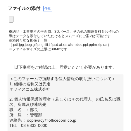
ファイルの添付
任意
※納品・工事場所の平面図、3Dパース、その他の関連資料をお持ちの
際はデータを添付していただけるとスムーズにご案内が可能です
※添付可能な拡張子一覧
（.pdf.jpg.jpeg.gif.png.tiff.tif.psd.ai.xls.xlsm.doc.ppt.pptm.zip.rar）
※ファイルサイズの上限は30MBです
以下事項をご確認の上、同意いただく必要があります。
＜このフォームで頂戴する個人情報の取り扱いについて＞
1. 組織の名称又は氏名
オフィスコム株式会社
2. 個人情報保護管理者（若しくはその代理人）の氏名又は職
名、所属及び連絡先
職 名 ：部長
所 属 ：管理部
連絡先 ：ocprivacy@officecom.co.jp
TEL：03-6833-0000