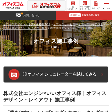
3D
オフィ
カタロ
0120-535-121
お問い合わせ
全国対応
シミュ
ス見学
グ請求
レータ
ショー
オフィスデザイン・オフィス移転TOP
>
オフィスサービス
>
オフィスレイアウト
>
ー
ルーム
オフィスデザイン・レイアウト事例
>
株式会社エンジン×いいオフィス様
オフィス施工事例
CASE
3Dオフィス シミュレーターを試してみる
株式会社エンジン×いいオフィス様｜オフィス
デザイン・レイアウト 施工事例