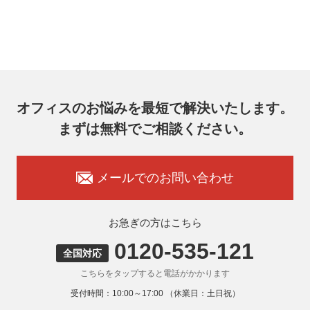
的な期間内に対応いたします。
オフィスコム株式会社 個人情報問合せ窓口
〒102-0073 東京都千代田区九段北4-1-7 九段センタービル
7F
メールアドレス：ocprivacy@officecom.co.jp
TEL：03-6833-0000（受付時間10:00～17:00※）
※土・日曜日、祝日、年末年始、ゴールデンウィーク期間は
翌営業日以降の対応とさせていただきます。
オフィスのお悩みを最短で解決いたします。
7. 個人情報を提供されることの任意性
まずは無料でご相談ください。
お客様がご自身の個人情報を弊社に提供されるか否かはお客
様のご判断によりますが、もしご提供いただけない場合に
は、適切なサービスをご提供できない場合がありますのでご
承知おきください。
メールでのお問い合わせ
8. 本人が容易に認識できない方法による取得
弊社ウェブサイトでは、利用者が当ウェブサイトを閲覧した
状況の分析のためにCookieを利用していますが、Cookieによ
お急ぎの方はこちら
る個人情報の取得はしていません。
0120-535-121
9. 外国にある第三者への提供
全国対応
お客様の個人情報を下記海外の個人情報取扱事業者へ提供す
こちらをタップすると電話がかかります
る場合があります。
提供先の所在国の名称：アメリカ（Google LLC）
受付時間：10:00～17:00 （休業日：土日祝）
当該外国における個人情報の保護に関する制度：APECの