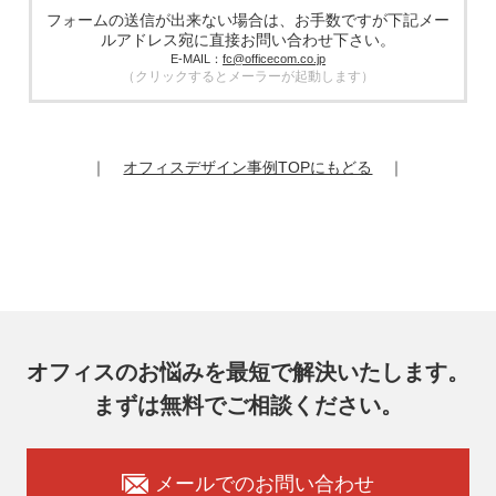
きる管理体制を敷き実行していることを条件として委託先を
フォームの送信が出来ない場合は、お手数ですが下記メー
厳選したうえで、機密保持契約を委託先と締結し、お客様の
ルアドレス宛に直接お問い合わせ下さい。
個人情報を厳密に管理させます。
E-MAIL：
fc@officecom.co.jp
（クリックするとメーラーが起動します）
6. 個人情報の開示等の請求
お客様は、弊社個人情報問合わせ窓口にご自身の個人情報の
開示等（利用目的の通知、開示、内容の訂正、追加又は削
除、利用の停止又は消去、第三者提供の停止）および第三者
｜
オフィスデザイン事例TOPにもどる
｜
提供記録の開示を請求することができます。
その際、弊社はご本人を確認させていただいたうえで、合理
的な期間内に対応いたします。
オフィスコム株式会社 個人情報問合せ窓口
〒102-0073 東京都千代田区九段北4-1-7 九段センタービル
7F
メールアドレス：ocprivacy@officecom.co.jp
TEL：03-6833-0000（受付時間10:00～17:00※）
※土・日曜日、祝日、年末年始、ゴールデンウィーク期間は
翌営業日以降の対応とさせていただきます。
オフィスのお悩みを最短で解決いたします。
7. 個人情報を提供されることの任意性
まずは無料でご相談ください。
お客様がご自身の個人情報を弊社に提供されるか否かはお客
様のご判断によりますが、もしご提供いただけない場合に
は、適切なサービスをご提供できない場合がありますのでご
承知おきください。
メールでのお問い合わせ