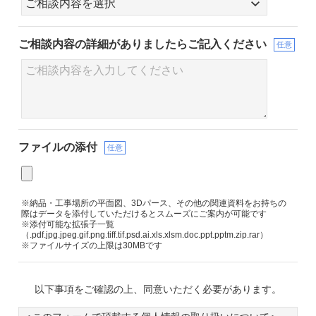
ご相談内容の詳細が
ありましたらご記入ください
任意
ファイルの添付
任意
※納品・工事場所の平面図、3Dパース、その他の関連資料をお持ちの
際はデータを添付していただけるとスムーズにご案内が可能です
※添付可能な拡張子一覧
（.pdf.jpg.jpeg.gif.png.tiff.tif.psd.ai.xls.xlsm.doc.ppt.pptm.zip.rar）
※ファイルサイズの上限は30MBです
以下事項をご確認の上、同意いただく必要があります。