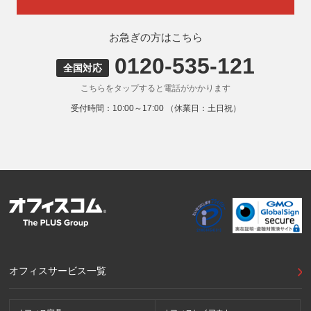
8. 本人が容易に認識できない方法による取得
弊社ウェブサイトでは、利用者が当ウェブサイトを閲覧した
状況の分析のためにCookieを利用していますが、Cookieによ
お急ぎの方はこちら
る個人情報の取得はしていません。
0120-535-121
9. 外国にある第三者への提供
全国対応
お客様の個人情報を下記海外の個人情報取扱事業者へ提供す
こちらをタップすると電話がかかります
る場合があります。
提供先の所在国の名称：アメリカ（Google LLC）
受付時間：10:00～17:00 （休業日：土日祝）
当該外国における個人情報の保護に関する制度：APECの
CBPRシステムの加盟国・地域(APECのプライバシーフレー
ムワークに準拠した法令を有しています。)
提供先が講ずる個人情報の保護のための措置：APECのプラ
イバシーフレームワーク及びOECDプライバシーガイドライ
ン8原則に対応する個人情報の保護のための措置を講じてい
ます。
外国における個人情報の保護に関する制度等の詳細は以下を
ご確認下さい。
(参照：個人情報保護員会HP)
https://www.ppc.go.jp/personalinfo/legal/kaiseihogohou/#gaikoku
オフィスサービス一覧