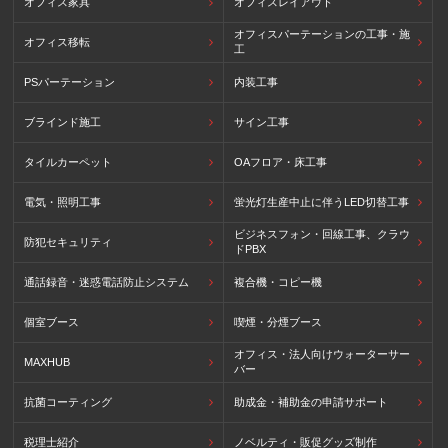
オフィス家具
オフィスレイアウト
オフィスパーテーションの工事・施
オフィス移転
工
PSパーテーション
内装工事
ブラインド施工
サイン工事
タイルカーペット
OAフロア・床工事
電気・照明工事
蛍光灯生産中止に伴うLED切替工事
ビジネスフォン・回線工事、クラウ
防犯セキュリティ
ドPBX
通話録音・迷惑電話防止システム
複合機・コピー機
個室ブース
喫煙・分煙ブース
オフィス・法人向けウォーターサー
MAXHUB
バー
抗菌コーティング
助成金・補助金の申請サポート
税理士紹介
ノベルティ・販促グッズ制作