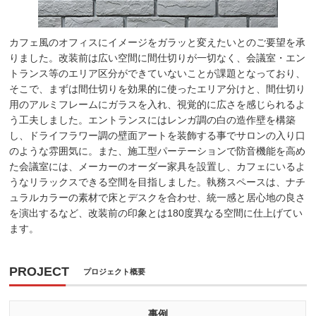
カフェ風のオフィスにイメージをガラッと変えたいとのご要望を承
りました。改装前は広い空間に間仕切りが一切なく、会議室・エン
トランス等のエリア区分ができていないことが課題となっており、
そこで、まずは間仕切りを効果的に使ったエリア分けと、間仕切り
用のアルミフレームにガラスを入れ、視覚的に広さを感じられるよ
う工夫しました。エントランスにはレンガ調の白の造作壁を構築
し、ドライフラワー調の壁面アートを装飾する事でサロンの入り口
のような雰囲気に。また、施工型パーテーションで防音機能を高め
た会議室には、メーカーのオーダー家具を設置し、カフェにいるよ
うなリラックスできる空間を目指しました。執務スペースは、ナチ
ュラルカラーの素材で床とデスクを合わせ、統一感と居心地の良さ
を演出するなど、改装前の印象とは180度異なる空間に仕上げてい
ます。
PROJECT
プロジェクト概要
事例