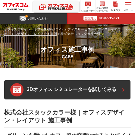
3D
オフィ
カタロ
0120-535-121
お問い合わせ
全国対応
シミュ
ス見学
グ請求
レータ
ショー
オフィスデザイン・オフィス移転TOP
>
オフィスサービス
>
オフィスレイアウト
>
ー
ルーム
オフィスデザイン・レイアウト事例
>
株式会社スタックカラー様
オフィス施工事例
CASE
3Dオフィス シミュレーターを試してみる
株式会社スタックカラー様｜オフィスデザイ
ン・レイアウト 施工事例