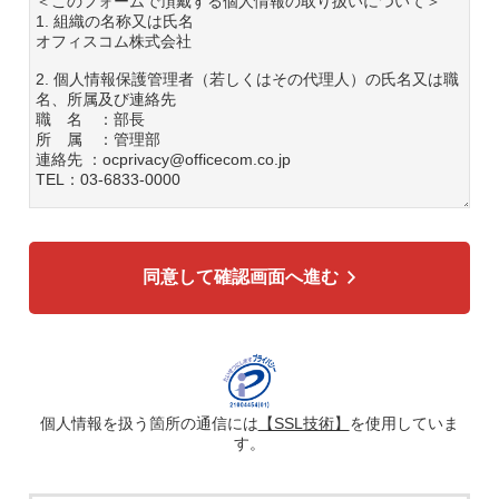
＜このフォームで頂戴する個人情報の取り扱いについて＞
1. 組織の名称又は氏名
オフィスコム株式会社
2. 個人情報保護管理者（若しくはその代理人）の氏名又は職
名、所属及び連絡先
職 名 ：部長
所 属 ：管理部
連絡先 ：ocprivacy@officecom.co.jp
TEL：03-6833-0000
3. 個人情報の利用目的
各種お問い合わせ対応のため
弊社商品、サービスのご案内のため
同意して確認画面へ進む
4. 個人情報の第三者への提供
広告配信の効率化、マーケティング活動などのために、氏
名、メールアドレス、電話番号等ご入力いただいた個人情報
を、ハッシュ化などの適切なセキュリティ対策を施した上
で、広告配信サービス提供事業者に提供する場合がありま
す。提供した個人情報は、広告配信サービス提供事業者のプ
ライバシーポリシーに基づき取り扱われます。
個人情報を扱う箇所の通信には
【SSL技術】
を使用していま
す。
5. 個人情報の取り扱い業務の委託
個人情報の取扱業務の全部または一部を外部に業務委託する
場合があります。その際、弊社は、個人情報を適切に保護で