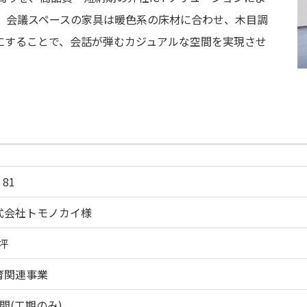
。会議スペースの家具は暖色系の床材に合わせ、木目調
にすることで、会話が弾むカジュアルな空間を実現させ
 81
式会社トモノカイ様
坪
育関連事業
間(工期のみ)