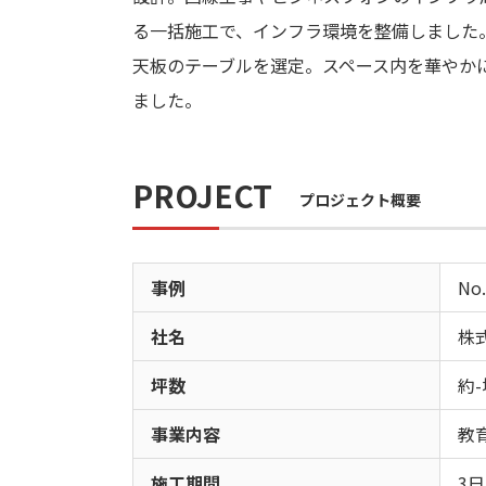
る一括施工で、インフラ環境を整備しました
天板のテーブルを選定。スペース内を華やか
ました。
PROJECT
プロジェクト概要
事例
No.
社名
株
坪数
約-
事業内容
教
施工期間
3日