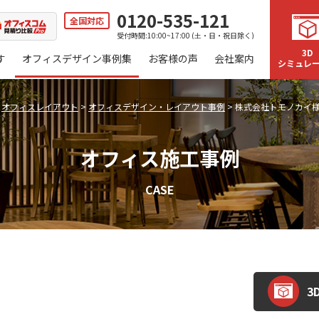
0120-535-121
全国対応
受付時間:10:00~17:00 (土・日・祝日除く)
3D
す
オフィスデザイン事例集
お客様の声
会社案内
シミュレ
>
オフィスレイアウト
>
オフィスデザイン・レイアウト事例
>
株式会社トモノカイ
オフィス施工事例
CASE
3