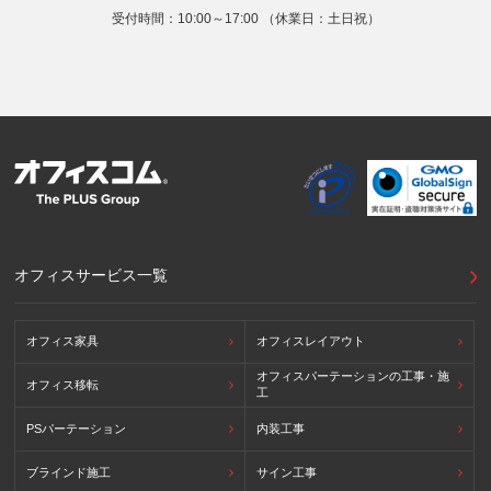
提供先の所在国の名称：アメリカ（Google LLC）
受付時間：10:00～17:00 （休業日：土日祝）
当該外国における個人情報の保護に関する制度：APECの
CBPRシステムの加盟国・地域(APECのプライバシーフレー
ムワークに準拠した法令を有しています。)
提供先が講ずる個人情報の保護のための措置：APECのプラ
イバシーフレームワーク及びOECDプライバシーガイドライ
ン8原則に対応する個人情報の保護のための措置を講じてい
ます。
外国における個人情報の保護に関する制度等の詳細は以下を
ご確認下さい。
(参照：個人情報保護員会HP)
https://www.ppc.go.jp/personalinfo/legal/kaiseihogohou/#gaikoku
オフィスサービス一覧
オフィス家具
オフィスレイアウト
オフィスパーテーションの工事・施
オフィス移転
工
PSパーテーション
内装工事
ブラインド施工
サイン工事