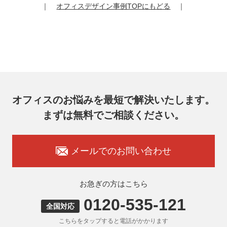
｜
オフィスデザイン事例TOPにもどる
｜
提供記録の開示を請求することができます。
その際、弊社はご本人を確認させていただいたうえで、合理
的な期間内に対応いたします。
オフィスコム株式会社 個人情報問合せ窓口
〒102-0073 東京都千代田区九段北4-1-7 九段センタービル
7F
メールアドレス：ocprivacy@officecom.co.jp
TEL：03-6833-0000（受付時間10:00～17:00※）
※土・日曜日、祝日、年末年始、ゴールデンウィーク期間は
翌営業日以降の対応とさせていただきます。
オフィスのお悩みを最短で解決いたします。
7. 個人情報を提供されることの任意性
まずは無料でご相談ください。
お客様がご自身の個人情報を弊社に提供されるか否かはお客
様のご判断によりますが、もしご提供いただけない場合に
は、適切なサービスをご提供できない場合がありますのでご
承知おきください。
メールでのお問い合わせ
8. 本人が容易に認識できない方法による取得
弊社ウェブサイトでは、利用者が当ウェブサイトを閲覧した
状況の分析のためにCookieを利用していますが、Cookieによ
お急ぎの方はこちら
る個人情報の取得はしていません。
0120-535-121
9. 外国にある第三者への提供
全国対応
お客様の個人情報を下記海外の個人情報取扱事業者へ提供す
こちらをタップすると電話がかかります
る場合があります。