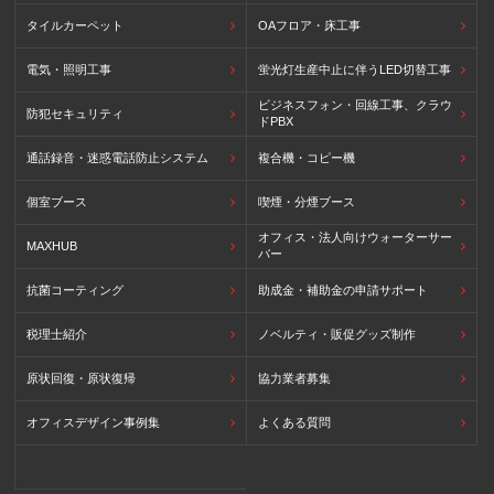
タイルカーペット
OAフロア・床工事
電気・照明工事
蛍光灯生産中止に伴うLED切替工事
ビジネスフォン・回線工事、クラウ
防犯セキュリティ
ドPBX
通話録音・迷惑電話防止システム
複合機・コピー機
個室ブース
喫煙・分煙ブース
オフィス・法人向けウォーターサー
MAXHUB
バー
抗菌コーティング
助成金・補助金の申請サポート
税理士紹介
ノベルティ・販促グッズ制作
原状回復・原状復帰
協力業者募集
オフィスデザイン事例集
よくある質問