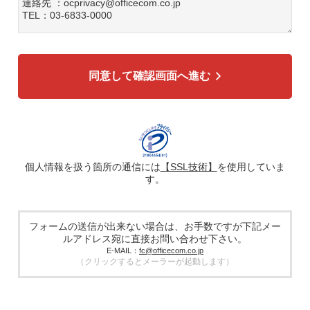
連絡先 ：ocprivacy@officecom.co.jp
TEL：03-6833-0000
3. 個人情報の利用目的
各種お問い合わせ対応のため
弊社商品、サービスのご案内のため
同意して確認画面へ進む
4. 個人情報の第三者への提供
広告配信の効率化、マーケティング活動などのために、氏
名、メールアドレス、電話番号等ご入力いただいた個人情報
を、ハッシュ化などの適切なセキュリティ対策を施した上
で、広告配信サービス提供事業者に提供する場合がありま
す。提供した個人情報は、広告配信サービス提供事業者のプ
ライバシーポリシーに基づき取り扱われます。
個人情報を扱う箇所の通信には
【SSL技術】
を使用していま
す。
5. 個人情報の取り扱い業務の委託
個人情報の取扱業務の全部または一部を外部に業務委託する
場合があります。その際、弊社は、個人情報を適切に保護で
きる管理体制を敷き実行していることを条件として委託先を
フォームの送信が出来ない場合は、お手数ですが下記メー
厳選したうえで、機密保持契約を委託先と締結し、お客様の
ルアドレス宛に直接お問い合わせ下さい。
個人情報を厳密に管理させます。
E-MAIL：
fc@officecom.co.jp
（クリックするとメーラーが起動します）
6. 個人情報の開示等の請求
お客様は、弊社個人情報問合わせ窓口にご自身の個人情報の
開示等（利用目的の通知、開示、内容の訂正、追加又は削
除、利用の停止又は消去、第三者提供の停止）および第三者