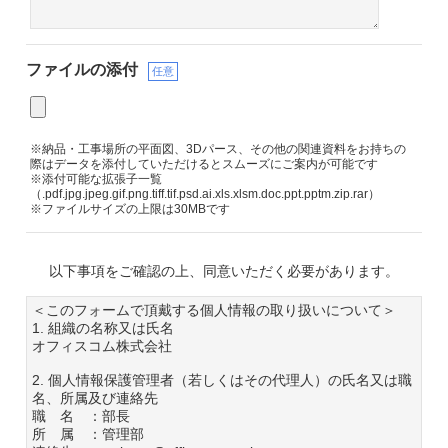
ファイルの添付
任意
※納品・工事場所の平面図、3Dパース、その他の関連資料をお持ちの
際はデータを添付していただけるとスムーズにご案内が可能です
※添付可能な拡張子一覧
（.pdf.jpg.jpeg.gif.png.tiff.tif.psd.ai.xls.xlsm.doc.ppt.pptm.zip.rar）
※ファイルサイズの上限は30MBです
以下事項をご確認の上、同意いただく必要があります。
＜このフォームで頂戴する個人情報の取り扱いについて＞
1. 組織の名称又は氏名
オフィスコム株式会社
2. 個人情報保護管理者（若しくはその代理人）の氏名又は職
名、所属及び連絡先
職 名 ：部長
所 属 ：管理部