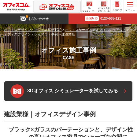
3D
オフィ
カタロ
0120-535-121
お問い合わせ
全国対応
シミュ
ス見学
グ請求
レータ
ショー
オフィスデザイン・オフィス移転TOP
>
オフィスサービス
>
オフィスレイアウト
>
ー
ルーム
オフィスデザイン・レイアウト事例
>
建設業様
オフィス施工事例
CASE
3Dオフィス シミュレーターを試してみる
建設業様｜オフィスデザイン事例
ブラック×ガラスのパーテーションと、デザイン性