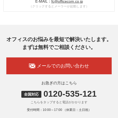
で、機密保持契約を委託先と締結し、お客様の個人情報を厳密に
E-MAIL：
fc@officecom.co.jp
管理させます。
（クリックするとメーラーが起動します）
6. 個人情報の開示等の請求
お客様は、弊社個人情報問合わせ窓口にご自身の個人情報の開示
等（利用目的の通知、開示、内容の訂正、追加又は削除、利用の
停止又は消去、第三者提供の停止）および第三者提供記録の開示
を請求することができます。
その際、弊社はご本人を確認させていただいたうえで、合理的な
オフィスのお悩みを最短で解決いたします。
期間内に対応いたします。
まずは無料でご相談ください。
オフィスコム株式会社 個人情報問合せ窓口
〒102-0073 東京都千代田区九段北4-1-7 九段センタービル7F
メールアドレス：ocprivacy@officecom.co.jp
TEL：03-6833-0000（受付時間10:00～17:00※）
メールでのお問い合わせ
※土・日曜日、祝日、年末年始、ゴールデンウィーク期間は翌営
業日以降の対応とさせていただきます。
7. 個人情報を提供されることの任意性
お急ぎの方はこちら
お客様がご自身の個人情報を弊社に提供されるか否かはお客様の
ご判断によりますが、もしご提供いただけない場合には、適切な
0120-535-121
全国対応
サービスをご提供できない場合がありますのでご承知おきくださ
い。
こちらをタップすると電話がかかります
8. 本人が容易に認識できない方法による取得
受付時間：10:00～17:00 （休業日：土日祝）
弊社ウェブサイトでは、利用者が当ウェブサイトを閲覧した状況
の分析のためにCookieを利用していますが、Cookieによる個人