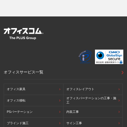
情報の取得はしていません。
9. 外国にある第三者への提供
お客様の個人情報を下記海外の個人情報取扱事業者へ提供する場
合があります。
提供先の所在国の名称：アメリカ（Google LLC）
当該外国における個人情報の保護に関する制度：APECのCBPR
システムの加盟国・地域(APECのプライバシーフレームワークに
準拠した法令を有しています。)
提供先が講ずる個人情報の保護のための措置：APECのプライバ
シーフレームワーク及びOECDプライバシーガイドライン8原則
に対応する個人情報の保護のための措置を講じています。
外国における個人情報の保護に関する制度等の詳細は以下をご確
オフィスサービス一覧
認下さい。
(参照：個人情報保護員会HP)
https://www.ppc.go.jp/personalinfo/legal/kaiseihogohou/#gaikoku
オフィス家具
オフィスレイアウト
オフィスパーテーションの工事・施
オフィス移転
工
PSパーテーション
内装工事
ブラインド施工
サイン工事