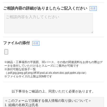
ご相談内容の詳細が
ありましたらご記入ください
任意
ファイルの添付
任意
※納品・工事場所の平面図、3Dパース、その他の関連資料をお持ちの際はデ
ータを添付していただけるとスムーズにご案内が可能です
※添付可能な拡張子一覧
（.pdf.jpg.jpeg.gif.png.tiff.tif.psd.ai.xls.xlsm.doc.ppt.pptm.zip.rar）
※ファイルサイズの上限は30MBです
以下事項をご確認の上、同意いただく必要があります。
＜このフォームで頂戴する個人情報の取り扱いについて＞
1. 組織の名称又は氏名