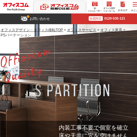
3D
オフィ
カタロ
0120-535-121
お問い合わせ
全国対応
シミュ
ス見学
グ請求
レータ
ショー
オフィスデザイン・オフィス移転TOP
>
オフィスサービス
>
オフィス家具
>
ー
ルーム
PSパーテーション
内装工事不要で個室を確立
床や天井に穴を空けません