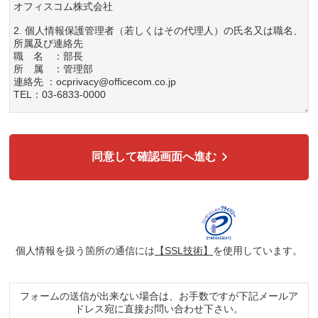
オフィスコム株式会社
2. 個人情報保護管理者（若しくはその代理人）の氏名又は職名、
所属及び連絡先
職 名 ：部長
所 属 ：管理部
連絡先 ：ocprivacy@officecom.co.jp
TEL：03-6833-0000
3. 個人情報の利用目的
各種お問い合わせ対応のため
弊社商品、サービスのご案内のため
同意して確認画面へ進む
4. 個人情報の第三者への提供
広告配信の効率化、マーケティング活動などのために、氏名、メ
ールアドレス、電話番号等ご入力いただいた個人情報を、ハッシ
ュ化などの適切なセキュリティ対策を施した上で、広告配信サー
ビス提供事業者に提供する場合があります。提供した個人情報
は、広告配信サービス提供事業者のプライバシーポリシーに基づ
き取り扱われます。
個人情報を扱う箇所の通信には
【SSL技術】
を使用しています。
5. 個人情報の取り扱い業務の委託
個人情報の取扱業務の全部または一部を外部に業務委託する場合
があります。その際、弊社は、個人情報を適切に保護できる管理
フォームの送信が出来ない場合は、お手数ですが下記メールア
体制を敷き実行していることを条件として委託先を厳選したうえ
ドレス宛に直接お問い合わせ下さい。