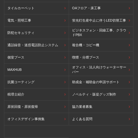
タイルカーペット
OAフロア・床工事
電気・照明工事
蛍光灯生産中止に伴うLED切替工事
ビジネスフォン・回線工事、クラウ
防犯セキュリティ
ドPBX
通話録音・迷惑電話防止システム
複合機・コピー機
個室ブース
喫煙・分煙ブース
オフィス・法人向けウォーターサー
MAXHUB
バー
抗菌コーティング
助成金・補助金の申請サポート
税理士紹介
ノベルティ・販促グッズ制作
原状回復・原状復帰
協力業者募集
オフィスデザイン事例集
よくある質問