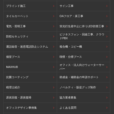
ブラインド施工
サイン工事
タイルカーペット
OAフロア・床工事
電気・照明工事
蛍光灯生産中止に伴うLED切替工事
ビジネスフォン・回線工事、クラウ
防犯セキュリティ
ドPBX
通話録音・迷惑電話防止システム
複合機・コピー機
個室ブース
喫煙・分煙ブース
オフィス・法人向けウォーターサー
MAXHUB
バー
抗菌コーティング
助成金・補助金の申請サポート
税理士紹介
ノベルティ・販促グッズ制作
原状回復・原状復帰
協力業者募集
オフィスデザイン事例集
よくある質問