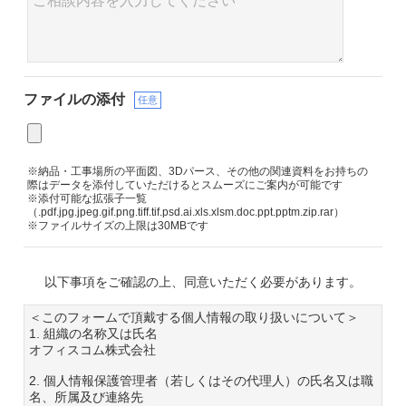
ファイルの添付
任意
※納品・工事場所の平面図、3Dパース、その他の関連資料をお持ちの
際はデータを添付していただけるとスムーズにご案内が可能です
※添付可能な拡張子一覧
（.pdf.jpg.jpeg.gif.png.tiff.tif.psd.ai.xls.xlsm.doc.ppt.pptm.zip.rar）
※ファイルサイズの上限は30MBです
以下事項をご確認の上、同意いただく必要があります。
＜このフォームで頂戴する個人情報の取り扱いについて＞
1. 組織の名称又は氏名
オフィスコム株式会社
2. 個人情報保護管理者（若しくはその代理人）の氏名又は職
名、所属及び連絡先