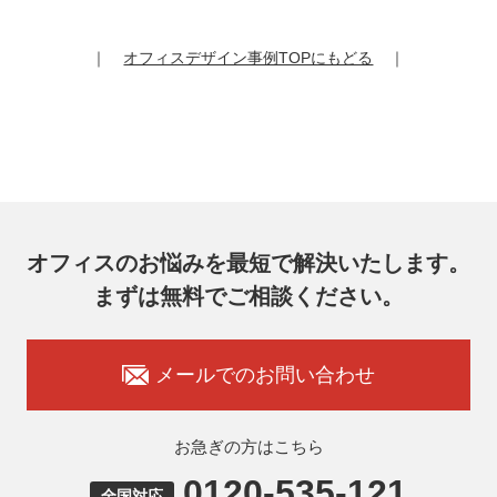
お客様は、弊社個人情報問合わせ窓口にご自身の個人情報の
開示等（利用目的の通知、開示、内容の訂正、追加又は削
除、利用の停止又は消去、第三者提供の停止）および第三者
｜
オフィスデザイン事例TOPにもどる
｜
提供記録の開示を請求することができます。
その際、弊社はご本人を確認させていただいたうえで、合理
的な期間内に対応いたします。
オフィスコム株式会社 個人情報問合せ窓口
〒102-0073 東京都千代田区九段北4-1-7 九段センタービル
7F
メールアドレス：ocprivacy@officecom.co.jp
TEL：03-6833-0000（受付時間10:00～17:00※）
※土・日曜日、祝日、年末年始、ゴールデンウィーク期間は
翌営業日以降の対応とさせていただきます。
オフィスのお悩みを最短で解決いたします。
7. 個人情報を提供されることの任意性
まずは無料でご相談ください。
お客様がご自身の個人情報を弊社に提供されるか否かはお客
様のご判断によりますが、もしご提供いただけない場合に
は、適切なサービスをご提供できない場合がありますのでご
承知おきください。
メールでのお問い合わせ
8. 本人が容易に認識できない方法による取得
弊社ウェブサイトでは、利用者が当ウェブサイトを閲覧した
状況の分析のためにCookieを利用していますが、Cookieによ
お急ぎの方はこちら
る個人情報の取得はしていません。
0120-535-121
9. 外国にある第三者への提供
全国対応