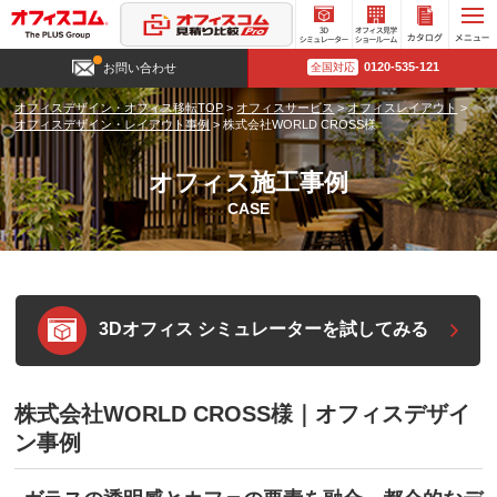
3D
オフィ
カタロ
0120-535-121
お問い合わせ
全国対応
シミュ
ス見学
グ請求
レータ
ショー
オフィスデザイン・オフィス移転TOP
>
オフィスサービス
>
オフィスレイアウト
>
ー
ルーム
オフィスデザイン・レイアウト事例
>
株式会社WORLD CROSS様
オフィス施工事例
CASE
3Dオフィス シミュレーターを試してみる
株式会社WORLD CROSS様｜オフィスデザイ
ン事例