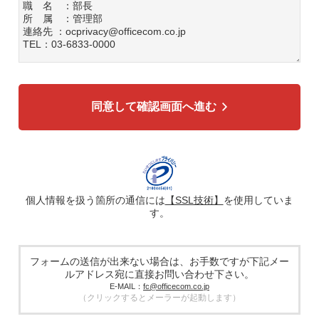
職 名 ：部長
所 属 ：管理部
連絡先 ：ocprivacy@officecom.co.jp
TEL：03-6833-0000
3. 個人情報の利用目的
各種お問い合わせ対応のため
弊社商品、サービスのご案内のため
同意して確認画面へ進む
4. 個人情報の第三者への提供
広告配信の効率化、マーケティング活動などのために、氏
名、メールアドレス、電話番号等ご入力いただいた個人情報
を、ハッシュ化などの適切なセキュリティ対策を施した上
で、広告配信サービス提供事業者に提供する場合がありま
す。提供した個人情報は、広告配信サービス提供事業者のプ
ライバシーポリシーに基づき取り扱われます。
個人情報を扱う箇所の通信には
【SSL技術】
を使用していま
す。
5. 個人情報の取り扱い業務の委託
個人情報の取扱業務の全部または一部を外部に業務委託する
場合があります。その際、弊社は、個人情報を適切に保護で
きる管理体制を敷き実行していることを条件として委託先を
フォームの送信が出来ない場合は、お手数ですが下記メー
厳選したうえで、機密保持契約を委託先と締結し、お客様の
ルアドレス宛に直接お問い合わせ下さい。
個人情報を厳密に管理させます。
E-MAIL：
fc@officecom.co.jp
（クリックするとメーラーが起動します）
6. 個人情報の開示等の請求