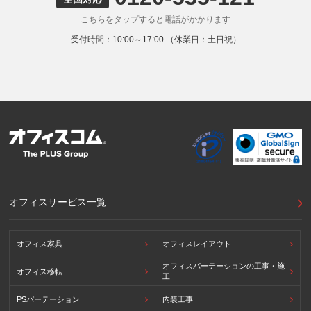
お客様の個人情報を下記海外の個人情報取扱事業者へ提供す
こちらをタップすると電話がかかります
る場合があります。
提供先の所在国の名称：アメリカ（Google LLC）
受付時間：10:00～17:00 （休業日：土日祝）
当該外国における個人情報の保護に関する制度：APECの
CBPRシステムの加盟国・地域(APECのプライバシーフレー
ムワークに準拠した法令を有しています。)
提供先が講ずる個人情報の保護のための措置：APECのプラ
イバシーフレームワーク及びOECDプライバシーガイドライ
ン8原則に対応する個人情報の保護のための措置を講じてい
ます。
外国における個人情報の保護に関する制度等の詳細は以下を
ご確認下さい。
(参照：個人情報保護員会HP)
https://www.ppc.go.jp/personalinfo/legal/kaiseihogohou/#gaikoku
オフィスサービス一覧
オフィス家具
オフィスレイアウト
オフィスパーテーションの工事・施
オフィス移転
工
PSパーテーション
内装工事