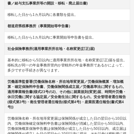
書／給与支払事業所等の開設・移転・廃止届出書)
移転した日から1カ月以内に各書類を提出。
都道府県税事務所（事業開始等申告書）
移転した日から1カ月以内に事業開始等申告書を提出。
社会保険事務所(適用事業所所在地・名称変更(訂正)届)
基本的に移転から5日以内に適用事業所所在地・名称変更(訂正)届を提出。
移転先が同一の年金事務所管内か管轄外の年金事務所であるかによって、
多少ですが手続きが異なります。
労働基準監督署(労働保険名称・所在地等変更届／労働保険概算・増加概
算・確定保険料申告書、労働保険関係成立届／労働基準法に関するもの。
適用事業報告書(様式23号の2)、その他に就業規則(変更)届、時間外労働・
休日労働に関する協定届／安全衛生法に関するもの。安全管理者選任報告
(様式第3号)・衛生管理者選任報告(様式第4号)・産業医選任報告(書式第4
号))
労働保険名称・所在地等変更届は保険関係が成立した日の翌日から10日以
内、労働保険確定保険料申告書は保険関係が消滅した翌日から50日以内、
労働保険概算保険申告書は保険関係が成立した日から50日以内、成立届は
保険関係が成立した日の翌日から10日以内に提出。それ以外は移転後に提