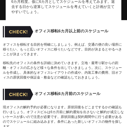
6カ月程度。仮に6カ月としてスケジュールを考えてみます。退
去する日から逆算してスケジュールを考えていくと計画が立て
やすいでしょう。
オフィス移転6カ月以上前のスケジュール
オフィスを移転する目的を明確にしましょう。例えば、交通の便の良い場所に
移りたい、もっと広いオフィスに移りたいなどです。目的が決まるとやるべき
ことが決まってきます。
移転先のオフィスの条件を詳細に決めていきます。立地・最寄り駅からの距
離・オフィスの広さなど様々な条件を出していきましょう。次に、スケジュー
ルを作成し、具体的なオフィスレイアウトの作成や、内装工事の費用、旧オフ
ィスの原状回復や保証金・敷金などの確認もしておきましょう。
オフィス移転6カ月前のスケジュール
現オフィスの解約予約が必要になります。原状回復をどこまでするかの確認も
行いましょう。オフィスビルは6カ月前に解約通知を出さないと解約が成立しな
いケースが多いので注意が必要です。原状回復は契約期間中に行う必要がある
のでスケジュールに組み込みます。条件にあった新しいオフィスの物件を探し
ます。