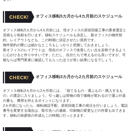
オフィス移転5カ月から4カ月前のスケジュール
オフィス移転5カ月から4カ月前には、現オフィスの原状回復工事の業者選定と
見積もり依頼を行います。移転スケジュールも決定し、新オフィスの物件契
約、レイアウトなども、この時期に決定させたい箇所です。
物件契約の際には細かなところもしっかりと把握しておきましょう。
新オフィスのレイアウトは、現在のオフィスで改善したい点を反映できるよう
に心がけると作りやすいです。ただし、自分たちで考えるのも良いですが、可
能ならば専門業者に確認してもらったほうが良い結果になるでしょう。
オフィス移転3カ月から2カ月前のスケジュール
オフィス移転3カ月から2カ月前には、「捨てるもの・運ぶもの・購入するも
の」の選定に入りましょう。引っ越しは荷物の両で価格が変わるので運ぶ什器
の量も、費用を抑えるポイントになります。
2カ月前になったら、移転移設手配、原状回復工事の発注を行いましょう。電話
番号を変更する場合は、取引先への連絡、印刷物の変更などの作業も出てきま
す。移転の挨拶状の作成もこの時期に行っときます。