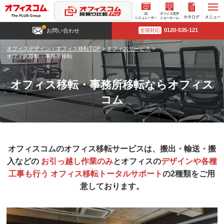
3D
オフィ
カタロ
0120-535-121
お問い合わせ
全国対応
シミュ
ス見学
グ請求
レータ
ショー
オフィスデザイン・オフィス移転TOP
>
オフィスサービス
>
ー
ルーム
オフィス移転・事務所移転
オフィス移転・事務所移転ならオフィス
コム
オフィスコムのオフィス移転サービスは、搬出・輸送・搬
入などの
お引っ越し作業のみ
とオフィスの
デザインや各種
工事も行う
オフィス移転トータルサポート
の2種類をご用
意しております。