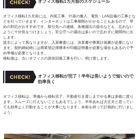
オフィス移転1カ月前のスケジュール
オフィス移転1カ月前には、内装工事、什器の搬入、電気・LAN設備の工事とな
どを行っていきます。インターネットは工事期間がかかることもあるので、早
めの対応がおすすめです。取引先への連絡、各種届出の提出なども、忘れない
ように十分気をつけましょう。官公庁への届出は多いので忘れずに期間内に出
します。
賃主によって異なりますが、入居審査には、決算書や事業計画書が必要になり
ます。契約締結時には商業登記簿謄本や印鑑証明書が必要な場合もあるので予
め準備が必要となります。
移転後は、古いオフィスの原状回復工事を行い、明け渡します。
オフィス移転が完了！半年は長いようで短いので
効率良く
オフィス移転は、準備から移転完了、不動産引き渡しまでやる事は多岐に渡り
ます。スムーズに行えないこともあるでしょう。半年あれば大丈夫と思ってい
ても効率よく行動することが大事になります。余裕を持って計画的に行いまし
ょう。