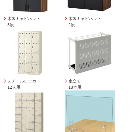
木製キャビネット
木製キャビネット
3段
2段
スチールロッカー
傘立て
12人用
18本用