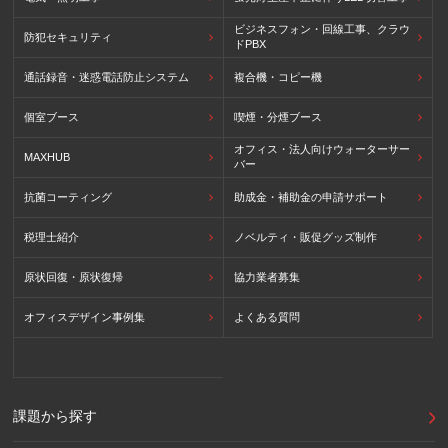
ビジネスフォン・回線工事、クラウ
防犯セキュリティ
ドPBX
通話録音・迷惑電話防止システム
複合機・コピー機
個室ブース
喫煙・分煙ブース
オフィス・法人向けウォーターサー
MAXHUB
バー
抗菌コーティング
助成金・補助金の申請サポート
税理士紹介
ノベルティ・販促グッズ制作
原状回復・原状復帰
協力業者募集
オフィスデザイン事例集
よくある質問
課題から探す