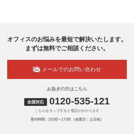
オフィスコム株式会社 個人情報問合せ窓口
〒102-0073 東京都千代田区九段北4-1-7 九段センタービル
7F
メールアドレス：ocprivacy@officecom.co.jp
TEL：03-6833-0000（受付時間10:00～17:00※）
※土・日曜日、祝日、年末年始、ゴールデンウィーク期間は
翌営業日以降の対応とさせていただきます。
オフィスのお悩みを最短で解決いたします。
7. 個人情報を提供されることの任意性
まずは無料でご相談ください。
お客様がご自身の個人情報を弊社に提供されるか否かはお客
様のご判断によりますが、もしご提供いただけない場合に
は、適切なサービスをご提供できない場合がありますのでご
承知おきください。
メールでのお問い合わせ
8. 本人が容易に認識できない方法による取得
弊社ウェブサイトでは、利用者が当ウェブサイトを閲覧した
状況の分析のためにCookieを利用していますが、Cookieによ
お急ぎの方はこちら
る個人情報の取得はしていません。
0120-535-121
9. 外国にある第三者への提供
全国対応
お客様の個人情報を下記海外の個人情報取扱事業者へ提供す
こちらをタップすると電話がかかります
る場合があります。
提供先の所在国の名称：アメリカ（Google LLC）
受付時間：10:00～17:00 （休業日：土日祝）
当該外国における個人情報の保護に関する制度：APECの
CBPRシステムの加盟国・地域(APECのプライバシーフレー
ムワークに準拠した法令を有しています。)