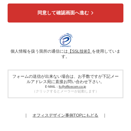
各種お問い合わせ対応のため
弊社商品、サービスのご案内のため
同意して確認画面へ進む
4. 個人情報の第三者への提供
広告配信の効率化、マーケティング活動などのために、氏
名、メールアドレス、電話番号等ご入力いただいた個人情報
を、ハッシュ化などの適切なセキュリティ対策を施した上
で、広告配信サービス提供事業者に提供する場合がありま
す。提供した個人情報は、広告配信サービス提供事業者のプ
ライバシーポリシーに基づき取り扱われます。
個人情報を扱う箇所の通信には
【SSL技術】
を使用していま
す。
5. 個人情報の取り扱い業務の委託
個人情報の取扱業務の全部または一部を外部に業務委託する
場合があります。その際、弊社は、個人情報を適切に保護で
きる管理体制を敷き実行していることを条件として委託先を
フォームの送信が出来ない場合は、お手数ですが下記メー
厳選したうえで、機密保持契約を委託先と締結し、お客様の
ルアドレス宛に直接お問い合わせ下さい。
個人情報を厳密に管理させます。
E-MAIL：
fc@officecom.co.jp
（クリックするとメーラーが起動します）
6. 個人情報の開示等の請求
お客様は、弊社個人情報問合わせ窓口にご自身の個人情報の
開示等（利用目的の通知、開示、内容の訂正、追加又は削
除、利用の停止又は消去、第三者提供の停止）および第三者
｜
オフィスデザイン事例TOPにもどる
｜
提供記録の開示を請求することができます。
その際、弊社はご本人を確認させていただいたうえで、合理
的な期間内に対応いたします。