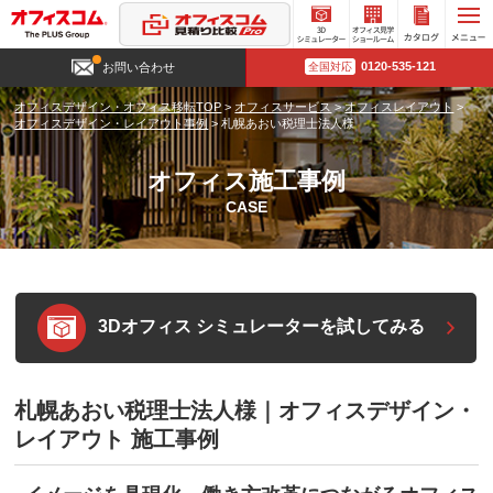
3D
オフィ
カタロ
0120-535-121
お問い合わせ
全国対応
シミュ
ス見学
グ請求
レータ
ショー
オフィスデザイン・オフィス移転TOP
>
オフィスサービス
>
オフィスレイアウト
>
ー
ルーム
オフィスデザイン・レイアウト事例
>
札幌あおい税理士法人様
オフィス施工事例
CASE
3Dオフィス シミュレーターを試してみる
札幌あおい税理士法人様｜オフィスデザイン・
レイアウト 施工事例