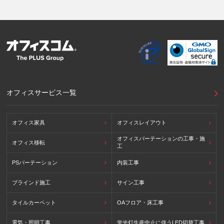
提供先が講ずる個人情報の保護のための措置：APECのプラ
イバシーフレームワーク及びOECDプライバシーガイドライ
ン8原則に対応する個人情報の保護のための措置を講じてい
ます。
外国における個人情報の保護に関する制度等の詳細は以下を
ご確認下さい。
(参照：個人情報保護員会HP)
https://www.ppc.go.jp/personalinfo/legal/kaiseihogohou/#gaikoku
オフィスサービス一覧
オフィス家具
オフィスレイアウト
オフィスパーテーションの工事・施
オフィス移転
工
PSパーテーション
内装工事
ブラインド施工
サイン工事
タイルカーペット
OAフロア・床工事
電気・照明工事
蛍光灯生産中止に伴うLED切替工事