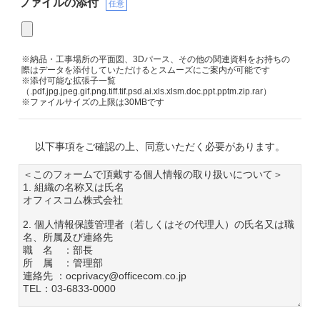
ファイルの添付
任意
※納品・工事場所の平面図、3Dパース、その他の関連資料をお持ちの
際はデータを添付していただけるとスムーズにご案内が可能です
※添付可能な拡張子一覧
（.pdf.jpg.jpeg.gif.png.tiff.tif.psd.ai.xls.xlsm.doc.ppt.pptm.zip.rar）
※ファイルサイズの上限は30MBです
以下事項をご確認の上、同意いただく必要があります。
＜このフォームで頂戴する個人情報の取り扱いについて＞
1. 組織の名称又は氏名
オフィスコム株式会社
2. 個人情報保護管理者（若しくはその代理人）の氏名又は職
名、所属及び連絡先
職 名 ：部長
所 属 ：管理部
連絡先 ：ocprivacy@officecom.co.jp
TEL：03-6833-0000
3. 個人情報の利用目的