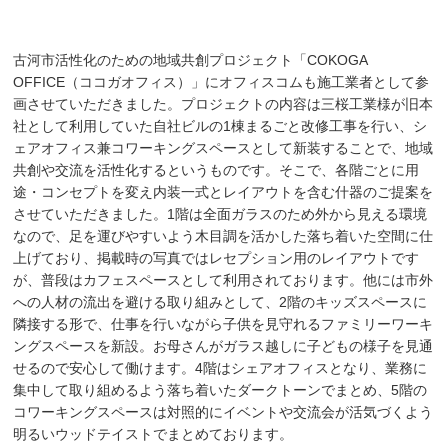
古河市活性化のための地域共創プロジェクト「COKOGA
OFFICE（ココガオフィス）」にオフィスコムも施工業者として参
画させていただきました。プロジェクトの内容は三桜工業様が旧本
社として利用していた自社ビルの1棟まるごと改修工事を行い、シ
ェアオフィス兼コワーキングスペースとして新装することで、地域
共創や交流を活性化するというものです。そこで、各階ごとに用
途・コンセプトを変え内装一式とレイアウトを含む什器のご提案を
させていただきました。1階は全面ガラスのため外から見える環境
なので、足を運びやすいよう木目調を活かした落ち着いた空間に仕
上げており、掲載時の写真ではレセプション用のレイアウトです
が、普段はカフェスペースとして利用されております。他には市外
への人材の流出を避ける取り組みとして、2階のキッズスペースに
隣接する形で、仕事を行いながら子供を見守れるファミリーワーキ
ングスペースを新設。お母さんがガラス越しに子どもの様子を見通
せるので安心して働けます。4階はシェアオフィスとなり、業務に
集中して取り組めるよう落ち着いたダークトーンでまとめ、5階の
コワーキングスペースは対照的にイベントや交流会が活気づくよう
明るいウッドテイストでまとめております。