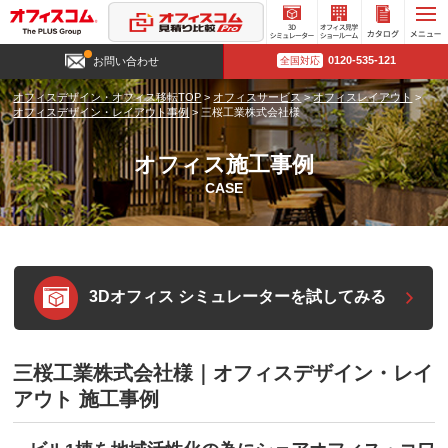
3D
オフィ
カタロ
0120-535-121
お問い合わせ
全国対応
シミュ
ス見学
グ請求
レータ
ショー
オフィスデザイン・オフィス移転TOP
>
オフィスサービス
>
オフィスレイアウト
>
ー
ルーム
オフィスデザイン・レイアウト事例
>
三桜工業株式会社様
オフィス施工事例
CASE
3Dオフィス シミュレーターを試してみる
三桜工業株式会社様｜オフィスデザイン・レイ
アウト 施工事例