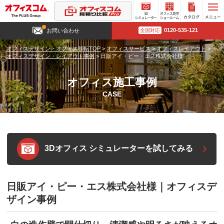
3D
オフィ
カタロ
0120-535-121
お問い合わせ
全国対応
シミュ
ス見学
グ請求
レータ
ショー
オフィスデザイン・オフィス移転TOP
>
オフィスサービス
>
オフィスレイアウト
>
ー
ルーム
オフィスデザイン・レイアウト事例
>
日販アイ・ピー・エス株式会社様
オフィス施工事例
CASE
3Dオフィス シミュレーターを試してみる
日販アイ・ピー・エス株式会社様｜オフィスデ
ザイン事例