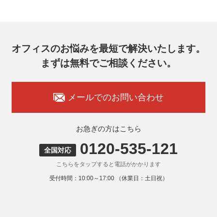
7F
メールアドレス：ocprivacy@officecom.co.jp
TEL：03-6833-0000（受付時間10:00～17:00※）
※土・日曜日、祝日、年末年始、ゴールデンウィーク期間は
翌営業日以降の対応とさせていただきます。
オフィスのお悩みを最短で解決いたします。
7. 個人情報を提供されることの任意性
まずは無料でご相談ください。
お客様がご自身の個人情報を弊社に提供されるか否かはお客
様のご判断によりますが、もしご提供いただけない場合に
は、適切なサービスをご提供できない場合がありますのでご
承知おきください。
メールでのお問い合わせ
8. 本人が容易に認識できない方法による取得
弊社ウェブサイトでは、利用者が当ウェブサイトを閲覧した
状況の分析のためにCookieを利用していますが、Cookieによ
お急ぎの方はこちら
る個人情報の取得はしていません。
0120-535-121
9. 外国にある第三者への提供
全国対応
お客様の個人情報を下記海外の個人情報取扱事業者へ提供す
こちらをタップすると電話がかかります
る場合があります。
提供先の所在国の名称：アメリカ（Google LLC）
受付時間：10:00～17:00 （休業日：土日祝）
当該外国における個人情報の保護に関する制度：APECの
CBPRシステムの加盟国・地域(APECのプライバシーフレー
ムワークに準拠した法令を有しています。)
提供先が講ずる個人情報の保護のための措置：APECのプラ