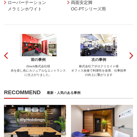
ローパーテーション
両面安定脚
メラミンホワイト
OC-PTシリーズ用
前の事例
次の事例
iStack株式会社様
株式会社アポロクリエイト様
赤を差し色にカジュアルなエントランス
オフィス改修で利便性を改善、仕事効率
に仕上がりました。
の向上に繋がります
RECOMMEND
最新・人気のある事例