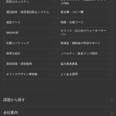
防犯セキュリティ
ドPBX
通話録音・迷惑電話防止システム
複合機・コピー機
個室ブース
喫煙・分煙ブース
オフィス・法人向けウォーターサー
MAXHUB
バー
抗菌コーティング
助成金・補助金の申請サポート
税理士紹介
ノベルティ・販促グッズ制作
原状回復・原状復帰
協力業者募集
オフィスデザイン事例集
よくある質問
課題から探す
会社案内