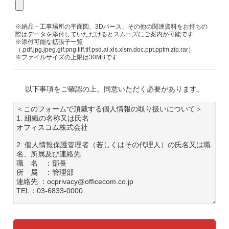
※納品・工事場所の平面図、3Dパース、その他の関連資料をお持ちの
際はデータを添付していただけるとスムーズにご案内が可能です
※添付可能な拡張子一覧
（.pdf.jpg.jpeg.gif.png.tiff.tif.psd.ai.xls.xlsm.doc.ppt.pptm.zip.rar）
※ファイルサイズの上限は30MBです
以下事項をご確認の上、同意いただく必要があります。
＜このフォームで頂戴する個人情報の取り扱いについて＞
1. 組織の名称又は氏名
オフィスコム株式会社
2. 個人情報保護管理者（若しくはその代理人）の氏名又は職
名、所属及び連絡先
職 名 ：部長
所 属 ：管理部
連絡先 ：ocprivacy@officecom.co.jp
TEL：03-6833-0000
3. 個人情報の利用目的
各種お問い合わせ対応のため
弊社商品、サービスのご案内のため