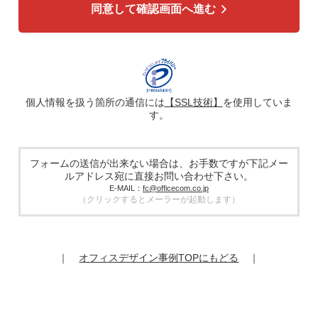
同意して確認画面へ進む
4. 個人情報の第三者への提供
広告配信の効率化、マーケティング活動などのために、氏
名、メールアドレス、電話番号等ご入力いただいた個人情報
を、ハッシュ化などの適切なセキュリティ対策を施した上
で、広告配信サービス提供事業者に提供する場合がありま
す。提供した個人情報は、広告配信サービス提供事業者のプ
ライバシーポリシーに基づき取り扱われます。
個人情報を扱う箇所の通信には
【SSL技術】
を使用していま
す。
5. 個人情報の取り扱い業務の委託
個人情報の取扱業務の全部または一部を外部に業務委託する
場合があります。その際、弊社は、個人情報を適切に保護で
きる管理体制を敷き実行していることを条件として委託先を
フォームの送信が出来ない場合は、お手数ですが下記メー
厳選したうえで、機密保持契約を委託先と締結し、お客様の
ルアドレス宛に直接お問い合わせ下さい。
個人情報を厳密に管理させます。
E-MAIL：
fc@officecom.co.jp
（クリックするとメーラーが起動します）
6. 個人情報の開示等の請求
お客様は、弊社個人情報問合わせ窓口にご自身の個人情報の
開示等（利用目的の通知、開示、内容の訂正、追加又は削
除、利用の停止又は消去、第三者提供の停止）および第三者
｜
オフィスデザイン事例TOPにもどる
｜
提供記録の開示を請求することができます。
その際、弊社はご本人を確認させていただいたうえで、合理
的な期間内に対応いたします。
オフィスコム株式会社 個人情報問合せ窓口
〒102-0073 東京都千代田区九段北4-1-7 九段センタービル