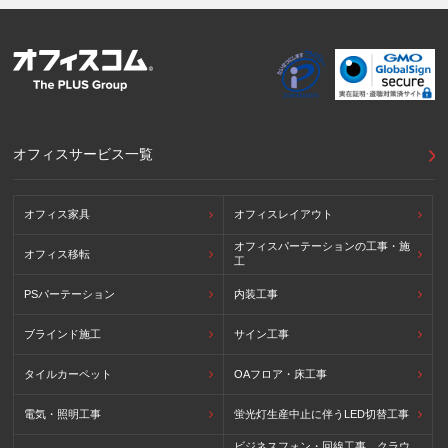
イバシーフレームワーク及びOECDプライバシーガイドライ
ン8原則に対応する個人情報の保護のための措置を講じてい
ます。
外国における個人情報の保護に関する制度等の詳細は以下を
ご確認下さい。
(参照：個人情報保護員会HP)
https://www.ppc.go.jp/personalinfo/legal/kaiseihogohou/#gaikoku
オフィスサービス一覧
オフィス家具
オフィスレイアウト
オフィスパーテーションの工事・施
オフィス移転
工
PSパーテーション
内装工事
ブラインド施工
サイン工事
タイルカーペット
OAフロア・床工事
電気・照明工事
蛍光灯生産中止に伴うLED切替工事
ビジネスフォン・回線工事、クラウ