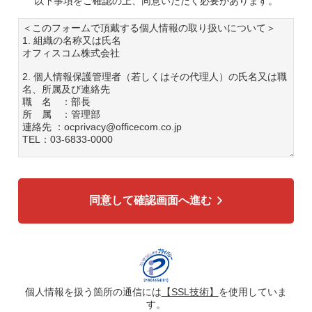
以下事項をご確認の上、同意いただく必要があります。
＜このフォームで頂戴する個人情報の取り扱いについて＞
1. 組織の名称又は氏名
オフィスコム株式会社
2. 個人情報保護管理者（若しくはその代理人）の氏名又は職
名、所属及び連絡先
職 名 ：部長
所 属 ：管理部
連絡先 ：ocprivacy@officecom.co.jp
TEL：03-6833-0000
3. 個人情報の利用目的
各種お問い合わせ対応のため
弊社商品、サービスのご案内のため
同意して確認画面へ進む
4. 個人情報の第三者への提供
広告配信の効率化、マーケティング活動などのために、氏
名、メールアドレス、電話番号等ご入力いただいた個人情報
を、ハッシュ化などの適切なセキュリティ対策を施した上
で、広告配信サービス提供事業者に提供する場合がありま
す。提供した個人情報は、広告配信サービス提供事業者のプ
ライバシーポリシーに基づき取り扱われます。
個人情報を扱う箇所の通信には
【SSL技術】
を使用していま
す。
5. 個人情報の取り扱い業務の委託