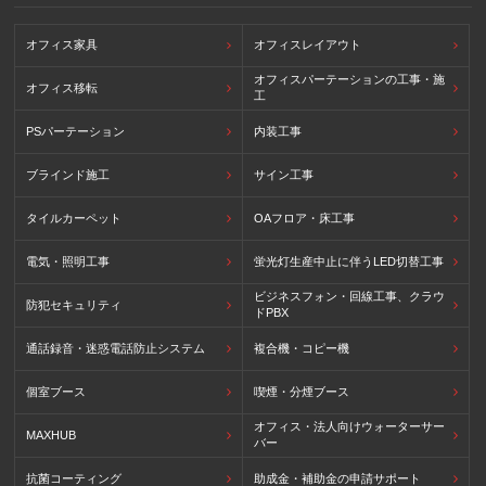
オフィス家具
オフィスレイアウト
オフィスパーテーションの工事・施
オフィス移転
工
PSパーテーション
内装工事
ブラインド施工
サイン工事
タイルカーペット
OAフロア・床工事
電気・照明工事
蛍光灯生産中止に伴うLED切替工事
ビジネスフォン・回線工事、クラウ
防犯セキュリティ
ドPBX
通話録音・迷惑電話防止システム
複合機・コピー機
個室ブース
喫煙・分煙ブース
オフィス・法人向けウォーターサー
MAXHUB
バー
抗菌コーティング
助成金・補助金の申請サポート