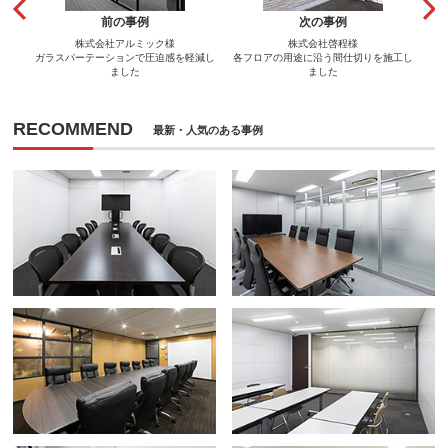
前の事例
次の事例
株式会社アルミック様
株式会社啓程様
ガラスパーテーションで圧迫感を軽減し
各フロアの用途に沿う間仕切りを施工し
ました
ました
RECOMMEND
最新・人気のある事例