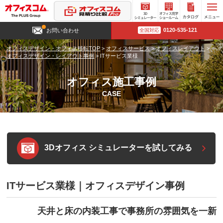
3D
オフィ
カタロ
0120-535-121
お問い合わせ
全国対応
シミュ
ス見学
グ請求
レータ
ショー
オフィスデザイン・オフィス移転TOP
>
オフィスサービス
>
オフィスレイアウト
>
ー
ルーム
オフィスデザイン・レイアウト事例
>
ITサービス業様
オフィス施工事例
CASE
3Dオフィス シミュレーターを試してみる
ITサービス業様｜オフィスデザイン事例
天井と床の内装工事で事務所の雰囲気を一新