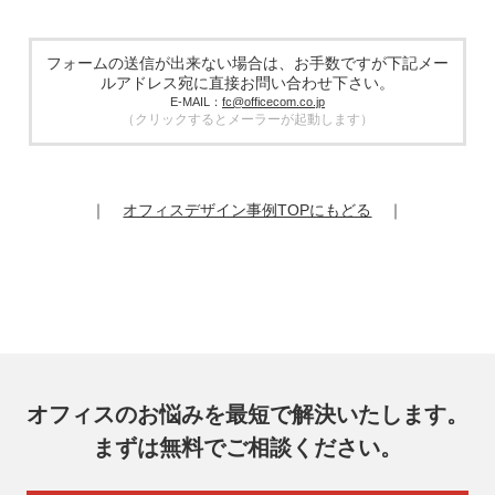
個人情報の取扱業務の全部または一部を外部に業務委託する
場合があります。その際、弊社は、個人情報を適切に保護で
きる管理体制を敷き実行していることを条件として委託先を
フォームの送信が出来ない場合は、お手数ですが下記メー
厳選したうえで、機密保持契約を委託先と締結し、お客様の
ルアドレス宛に直接お問い合わせ下さい。
個人情報を厳密に管理させます。
E-MAIL：
fc@officecom.co.jp
（クリックするとメーラーが起動します）
6. 個人情報の開示等の請求
お客様は、弊社個人情報問合わせ窓口にご自身の個人情報の
開示等（利用目的の通知、開示、内容の訂正、追加又は削
除、利用の停止又は消去、第三者提供の停止）および第三者
｜
オフィスデザイン事例TOPにもどる
｜
提供記録の開示を請求することができます。
その際、弊社はご本人を確認させていただいたうえで、合理
的な期間内に対応いたします。
オフィスコム株式会社 個人情報問合せ窓口
〒102-0073 東京都千代田区九段北4-1-7 九段センタービル
7F
メールアドレス：ocprivacy@officecom.co.jp
TEL：03-6833-0000（受付時間10:00～17:00※）
※土・日曜日、祝日、年末年始、ゴールデンウィーク期間は
翌営業日以降の対応とさせていただきます。
オフィスのお悩みを最短で解決いたします。
7. 個人情報を提供されることの任意性
まずは無料でご相談ください。
お客様がご自身の個人情報を弊社に提供されるか否かはお客
様のご判断によりますが、もしご提供いただけない場合に
は、適切なサービスをご提供できない場合がありますのでご