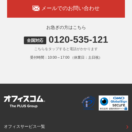
承知おきください。
メールでのお問い合わせ
8. 本人が容易に認識できない方法による取得
弊社ウェブサイトでは、利用者が当ウェブサイトを閲覧した
状況の分析のためにCookieを利用していますが、Cookieによ
お急ぎの方はこちら
る個人情報の取得はしていません。
0120-535-121
9. 外国にある第三者への提供
全国対応
お客様の個人情報を下記海外の個人情報取扱事業者へ提供す
こちらをタップすると電話がかかります
る場合があります。
提供先の所在国の名称：アメリカ（Google LLC）
受付時間：10:00～17:00 （休業日：土日祝）
当該外国における個人情報の保護に関する制度：APECの
CBPRシステムの加盟国・地域(APECのプライバシーフレー
ムワークに準拠した法令を有しています。)
提供先が講ずる個人情報の保護のための措置：APECのプラ
イバシーフレームワーク及びOECDプライバシーガイドライ
ン8原則に対応する個人情報の保護のための措置を講じてい
ます。
外国における個人情報の保護に関する制度等の詳細は以下を
ご確認下さい。
(参照：個人情報保護員会HP)
https://www.ppc.go.jp/personalinfo/legal/kaiseihogohou/#gaikoku
オフィスサービス一覧