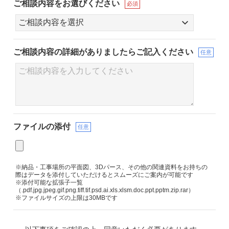
ご相談内容をお選びください
必須
ご相談内容の詳細が
ありましたらご記入ください
任意
ファイルの添付
任意
※納品・工事場所の平面図、3Dパース、その他の関連資料をお持ちの
際はデータを添付していただけるとスムーズにご案内が可能です
※添付可能な拡張子一覧
（.pdf.jpg.jpeg.gif.png.tiff.tif.psd.ai.xls.xlsm.doc.ppt.pptm.zip.rar）
※ファイルサイズの上限は30MBです