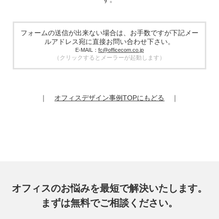
5. 個人情報の取り扱い業務の委託
個人情報の取扱業務の全部または一部を外部に業務委託する
場合があります。その際、弊社は、個人情報を適切に保護で
きる管理体制を敷き実行していることを条件として委託先を
フォームの送信が出来ない場合は、お手数ですが下記メー
厳選したうえで、機密保持契約を委託先と締結し、お客様の
ルアドレス宛に直接お問い合わせ下さい。
個人情報を厳密に管理させます。
E-MAIL：
fc@officecom.co.jp
（クリックするとメーラーが起動します）
6. 個人情報の開示等の請求
お客様は、弊社個人情報問合わせ窓口にご自身の個人情報の
開示等（利用目的の通知、開示、内容の訂正、追加又は削
除、利用の停止又は消去、第三者提供の停止）および第三者
｜
オフィスデザイン事例TOPにもどる
｜
提供記録の開示を請求することができます。
その際、弊社はご本人を確認させていただいたうえで、合理
的な期間内に対応いたします。
オフィスコム株式会社 個人情報問合せ窓口
〒102-0073 東京都千代田区九段北4-1-7 九段センタービル
7F
メールアドレス：ocprivacy@officecom.co.jp
TEL：03-6833-0000（受付時間10:00～17:00※）
※土・日曜日、祝日、年末年始、ゴールデンウィーク期間は
翌営業日以降の対応とさせていただきます。
オフィスのお悩みを最短で解決いたします。
7. 個人情報を提供されることの任意性
まずは無料でご相談ください。
お客様がご自身の個人情報を弊社に提供されるか否かはお客
様のご判断によりますが、もしご提供いただけない場合に