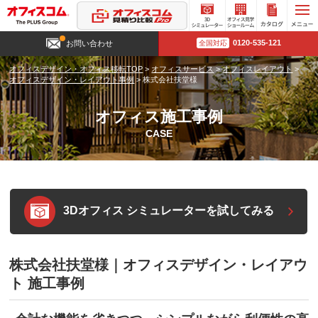
3D
オフィ
カタロ
0120-535-121
お問い合わせ
全国対応
シミュ
ス見学
グ請求
レータ
ショー
オフィスデザイン・オフィス移転TOP
>
オフィスサービス
>
オフィスレイアウト
>
ー
ルーム
オフィスデザイン・レイアウト事例
>
株式会社扶堂様
オフィス施工事例
CASE
3Dオフィス シミュレーターを試してみる
株式会社扶堂様｜オフィスデザイン・レイアウ
ト 施工事例