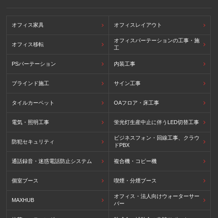
オフィス家具
オフィスレイアウト
オフィスパーテーションの工事・施
オフィス移転
工
PSパーテーション
内装工事
ブラインド施工
サイン工事
タイルカーペット
OAフロア・床工事
電気・照明工事
蛍光灯生産中止に伴うLED切替工事
ビジネスフォン・回線工事、クラウ
防犯セキュリティ
ドPBX
通話録音・迷惑電話防止システム
複合機・コピー機
個室ブース
喫煙・分煙ブース
オフィス・法人向けウォーターサー
MAXHUB
バー