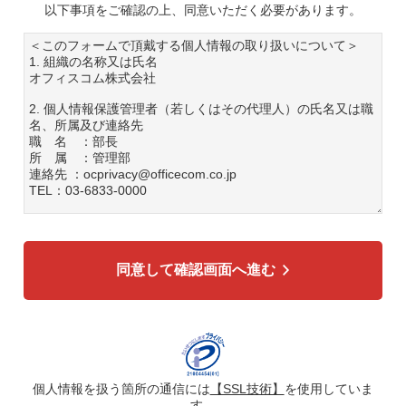
以下事項をご確認の上、同意いただく必要があります。
＜このフォームで頂戴する個人情報の取り扱いについて＞
1. 組織の名称又は氏名
オフィスコム株式会社
2. 個人情報保護管理者（若しくはその代理人）の氏名又は職
名、所属及び連絡先
職 名 ：部長
所 属 ：管理部
連絡先 ：ocprivacy@officecom.co.jp
TEL：03-6833-0000
3. 個人情報の利用目的
各種お問い合わせ対応のため
弊社商品、サービスのご案内のため
同意して確認画面へ進む
4. 個人情報の第三者への提供
広告配信の効率化、マーケティング活動などのために、氏
名、メールアドレス、電話番号等ご入力いただいた個人情報
を、ハッシュ化などの適切なセキュリティ対策を施した上
で、広告配信サービス提供事業者に提供する場合がありま
す。提供した個人情報は、広告配信サービス提供事業者のプ
ライバシーポリシーに基づき取り扱われます。
個人情報を扱う箇所の通信には
【SSL技術】
を使用していま
す。