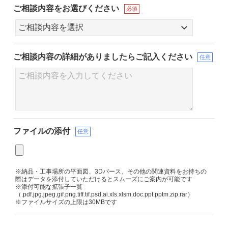
ご相談内容をお選びください
必須
ご相談内容の詳細が
ありましたらご記入ください
任意
ファイルの添付
任意
※納品・工事場所の平面図、3Dパース、その他の関連資料をお持ちの
際はデータを添付していただけるとスムーズにご案内が可能です
※添付可能な拡張子一覧
（.pdf.jpg.jpeg.gif.png.tiff.tif.psd.ai.xls.xlsm.doc.ppt.pptm.zip.rar）
※ファイルサイズの上限は30MBです