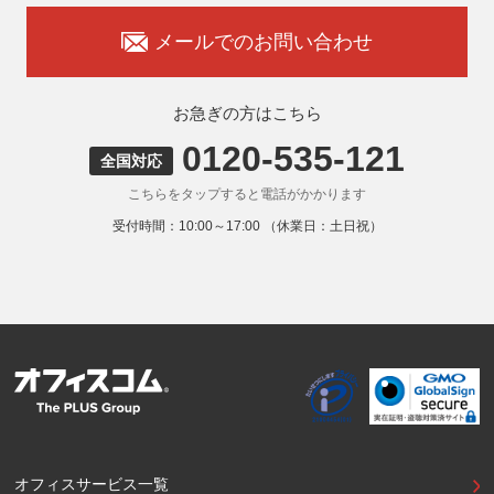
は、適切なサービスをご提供できない場合がありますのでご
承知おきください。
メールでのお問い合わせ
8. 本人が容易に認識できない方法による取得
弊社ウェブサイトでは、利用者が当ウェブサイトを閲覧した
状況の分析のためにCookieを利用していますが、Cookieによ
お急ぎの方はこちら
る個人情報の取得はしていません。
0120-535-121
9. 外国にある第三者への提供
全国対応
お客様の個人情報を下記海外の個人情報取扱事業者へ提供す
こちらをタップすると電話がかかります
る場合があります。
提供先の所在国の名称：アメリカ（Google LLC）
受付時間：10:00～17:00 （休業日：土日祝）
当該外国における個人情報の保護に関する制度：APECの
CBPRシステムの加盟国・地域(APECのプライバシーフレー
ムワークに準拠した法令を有しています。)
提供先が講ずる個人情報の保護のための措置：APECのプラ
イバシーフレームワーク及びOECDプライバシーガイドライ
ン8原則に対応する個人情報の保護のための措置を講じてい
ます。
外国における個人情報の保護に関する制度等の詳細は以下を
ご確認下さい。
(参照：個人情報保護員会HP)
https://www.ppc.go.jp/personalinfo/legal/kaiseihogohou/#gaikoku
オフィスサービス一覧