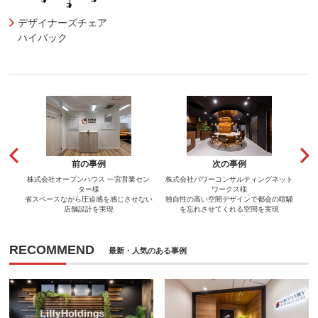
デザイナーズチェア
ハイバック
前の事例
次の事例
株式会社オープンハウス 一宮営業セン
株式会社パワーコンサルティングネット
ター様
ワークス様
省スペースながら圧迫感を感じさせない
独自性の高い空間デザインで都会の喧騒
店舗設計を実現
を忘れさせてくれる空間を実現
RECOMMEND
最新・人気のある事例