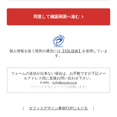
3. 個人情報の利用目的
各種お問い合わせ対応のため
弊社商品、サービスのご案内のため
同意して確認画面へ進む
4. 個人情報の第三者への提供
広告配信の効率化、マーケティング活動などのために、氏
名、メールアドレス、電話番号等ご入力いただいた個人情報
を、ハッシュ化などの適切なセキュリティ対策を施した上
で、広告配信サービス提供事業者に提供する場合がありま
す。提供した個人情報は、広告配信サービス提供事業者のプ
ライバシーポリシーに基づき取り扱われます。
個人情報を扱う箇所の通信には
【SSL技術】
を使用していま
す。
5. 個人情報の取り扱い業務の委託
個人情報の取扱業務の全部または一部を外部に業務委託する
場合があります。その際、弊社は、個人情報を適切に保護で
きる管理体制を敷き実行していることを条件として委託先を
フォームの送信が出来ない場合は、お手数ですが下記メー
厳選したうえで、機密保持契約を委託先と締結し、お客様の
ルアドレス宛に直接お問い合わせ下さい。
個人情報を厳密に管理させます。
E-MAIL：
fc@officecom.co.jp
（クリックするとメーラーが起動します）
6. 個人情報の開示等の請求
お客様は、弊社個人情報問合わせ窓口にご自身の個人情報の
開示等（利用目的の通知、開示、内容の訂正、追加又は削
除、利用の停止又は消去、第三者提供の停止）および第三者
｜
オフィスデザイン事例TOPにもどる
｜
提供記録の開示を請求することができます。
その際、弊社はご本人を確認させていただいたうえで、合理