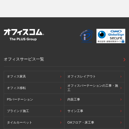
ムワークに準拠した法令を有しています。)
提供先が講ずる個人情報の保護のための措置：APECのプラ
イバシーフレームワーク及びOECDプライバシーガイドライ
ン8原則に対応する個人情報の保護のための措置を講じてい
ます。
外国における個人情報の保護に関する制度等の詳細は以下を
ご確認下さい。
(参照：個人情報保護員会HP)
https://www.ppc.go.jp/personalinfo/legal/kaiseihogohou/#gaikoku
オフィスサービス一覧
オフィス家具
オフィスレイアウト
オフィスパーテーションの工事・施
オフィス移転
工
PSパーテーション
内装工事
ブラインド施工
サイン工事
タイルカーペット
OAフロア・床工事