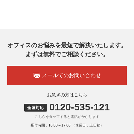
的な期間内に対応いたします。
オフィスコム株式会社 個人情報問合せ窓口
〒102-0073 東京都千代田区九段北4-1-7 九段センタービル
7F
メールアドレス：ocprivacy@officecom.co.jp
TEL：03-6833-0000（受付時間10:00～17:00※）
※土・日曜日、祝日、年末年始、ゴールデンウィーク期間は
翌営業日以降の対応とさせていただきます。
オフィスのお悩みを最短で解決いたします。
7. 個人情報を提供されることの任意性
まずは無料でご相談ください。
お客様がご自身の個人情報を弊社に提供されるか否かはお客
様のご判断によりますが、もしご提供いただけない場合に
は、適切なサービスをご提供できない場合がありますのでご
承知おきください。
メールでのお問い合わせ
8. 本人が容易に認識できない方法による取得
弊社ウェブサイトでは、利用者が当ウェブサイトを閲覧した
状況の分析のためにCookieを利用していますが、Cookieによ
お急ぎの方はこちら
る個人情報の取得はしていません。
0120-535-121
9. 外国にある第三者への提供
全国対応
お客様の個人情報を下記海外の個人情報取扱事業者へ提供す
こちらをタップすると電話がかかります
る場合があります。
提供先の所在国の名称：アメリカ（Google LLC）
受付時間：10:00～17:00 （休業日：土日祝）
当該外国における個人情報の保護に関する制度：APECの
CBPRシステムの加盟国・地域(APECのプライバシーフレー