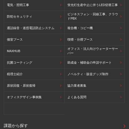
電気・照明工事
蛍光灯生産中止に伴うLED切替工事
ビジネスフォン・回線工事、クラウ
防犯セキュリティ
ドPBX
通話録音・迷惑電話防止システム
複合機・コピー機
個室ブース
喫煙・分煙ブース
オフィス・法人向けウォーターサー
MAXHUB
バー
抗菌コーティング
助成金・補助金の申請サポート
税理士紹介
ノベルティ・販促グッズ制作
原状回復・原状復帰
協力業者募集
オフィスデザイン事例集
よくある質問
課題から探す