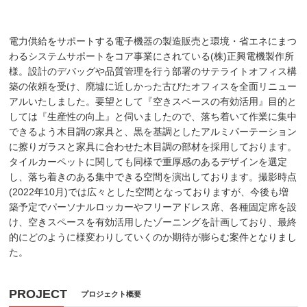
電力供給をサポートする電子機器の製造販売と環境・省エネにまつ
わるシステムサポートをコア事業にされている(株)正興電機製作所
様。設計のデバッグや品質管理を行う部署のサテライトオフィス構
築の依頼を受け、廃墟に近しかった古びたオフィスを全面リニュー
アルいたしました。要望として『空きスペースの有効活用』目的と
しては『生産性の向上』と伺いましたので、落ち着いて作業に集中
できるよう木目調の家具と、黒を基調としたアルミパーテーション
に擦りガラスと家具に合わせた木目調の部材を採用しております。
タイルカーペットに関しても同様で重厚感のあるデザインを選定
し、落ち着きのある集中できる空間を演出しております。撮影時点
(2022年10月)では広々とした空間となっておりますが、今後も増
築予定でパーソナルロッカーやフリーアドレス席、各種固定席を設
け、空きスペースを有効活用したゾーニングを計画しており、最終
的にどのように様変わりしていくのか期待が膨らむ案件となりまし
た。
PROJECT
プロジェクト概要