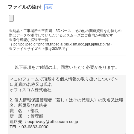
ファイルの添付
任意
※納品・工事場所の平面図、3Dパース、その他の関連資料をお持ちの
際はデータを添付していただけるとスムーズにご案内が可能です
※添付可能な拡張子一覧
（.pdf.jpg.jpeg.gif.png.tiff.tif.psd.ai.xls.xlsm.doc.ppt.pptm.zip.rar）
※ファイルサイズの上限は30MBです
以下事項をご確認の上、同意いただく必要があります。
＜このフォームで頂戴する個人情報の取り扱いについて＞
1. 組織の名称又は氏名
オフィスコム株式会社
2. 個人情報保護管理者（若しくはその代理人）の氏名又は職
名、所属及び連絡先
職 名 ：部長
所 属 ：管理部
連絡先 ：ocprivacy@officecom.co.jp
TEL：03-6833-0000