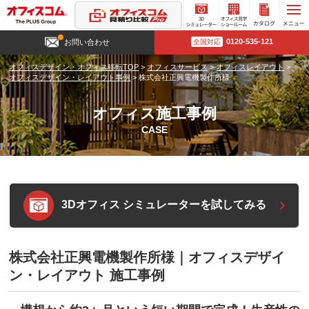
3D
オフィ
カタロ
0120-535-121
お問い合わせ
全国対応
シミュ
ス見学
グ請求
レータ
ショー
オフィスデザイン・オフィス移転TOP
>
オフィスサービス
>
オフィスレイアウト
>
ー
ルーム
オフィスデザイン・レイアウト事例
>
株式会社正興電機製作所様
オフィス施工事例
CASE
3Dオフィス シミュレーターを試してみる
株式会社正興電機製作所様｜オフィスデザイ
ン・レイアウト 施工事例