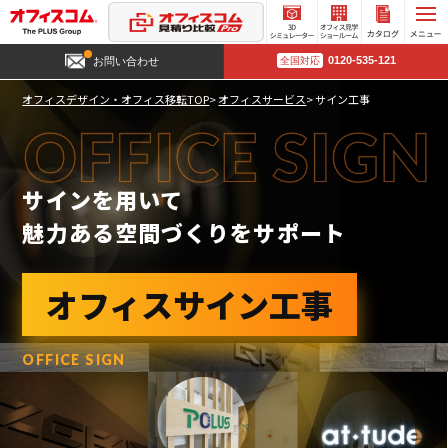
3D
オフィ
カタロ
0120-535-121
お問い合わせ
全国対応
シミュ
ス見学
グ請求
レータ
ショー
オフィスデザイン・オフィス移転TOP
オフィスサービス
サイン工事
ー
ルーム
サインを用いて
魅力ある空間づくりをサポート
オフィスサイン工事
OFFICE SIGN