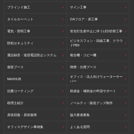
ブラインド施工
サイン工事
タイルカーペット
OAフロア・床工事
電気・照明工事
蛍光灯生産中止に伴うLED切替工事
ビジネスフォン・回線工事、クラウ
防犯セキュリティ
ドPBX
通話録音・迷惑電話防止システム
複合機・コピー機
個室ブース
喫煙・分煙ブース
オフィス・法人向けウォーターサー
MAXHUB
バー
抗菌コーティング
助成金・補助金の申請サポート
税理士紹介
ノベルティ・販促グッズ制作
原状回復・原状復帰
協力業者募集
オフィスデザイン事例集
よくある質問