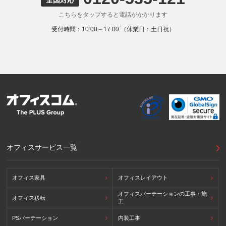
お客様の個人情報を下記海外の個人情報取扱事業者へ提供す
こちらをタップすると電話がかかります
る場合があります。
提供先の所在国の名称：アメリカ（Google LLC）
受付時間：10:00～17:00 （休業日：土日祝）
当該外国における個人情報の保護に関する制度：APECの
CBPRシステムの加盟国・地域(APECのプライバシーフレー
ムワークに準拠した法令を有しています。)
提供先が講ずる個人情報の保護のための措置：APECのプラ
イバシーフレームワーク及びOECDプライバシーガイドライ
ン8原則に対応する個人情報の保護のための措置を講じてい
ます。
外国における個人情報の保護に関する制度等の詳細は以下を
ご確認下さい。
(参照：個人情報保護員会HP)
https://www.ppc.go.jp/personalinfo/legal/kaiseihogohou/#gaikoku
オフィスサービス一覧
オフィス家具
オフィスレイアウト
オフィスパーテーションの工事・施
オフィス移転
工
PSパーテーション
内装工事