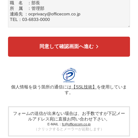
職 名 ：部長
所 属 ：管理部
連絡先 ：ocprivacy@officecom.co.jp
TEL：03-6833-0000
3. 個人情報の利用目的
各種お問い合わせ対応のため
弊社商品、サービスのご案内のため
同意して確認画面へ進む
4. 個人情報の第三者への提供
広告配信の効率化、マーケティング活動などのために、氏
名、メールアドレス、電話番号等ご入力いただいた個人情報
を、ハッシュ化などの適切なセキュリティ対策を施した上
で、広告配信サービス提供事業者に提供する場合がありま
す。提供した個人情報は、広告配信サービス提供事業者のプ
ライバシーポリシーに基づき取り扱われます。
個人情報を扱う箇所の通信には
【SSL技術】
を使用していま
す。
5. 個人情報の取り扱い業務の委託
個人情報の取扱業務の全部または一部を外部に業務委託する
場合があります。その際、弊社は、個人情報を適切に保護で
きる管理体制を敷き実行していることを条件として委託先を
フォームの送信が出来ない場合は、お手数ですが下記メー
厳選したうえで、機密保持契約を委託先と締結し、お客様の
ルアドレス宛に直接お問い合わせ下さい。
個人情報を厳密に管理させます。
E-MAIL：
fc@officecom.co.jp
（クリックするとメーラーが起動します）
6. 個人情報の開示等の請求