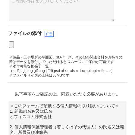
ファイルの添付
任意
※納品・工事場所の平面図、3Dパース、その他の関連資料をお持ちの
際はデータを添付していただけるとスムーズにご案内が可能です
※添付可能な拡張子一覧
（.pdf.jpg.jpeg.gif.png.tiff.tif.psd.ai.xls.xlsm.doc.ppt.pptm.zip.rar）
※ファイルサイズの上限は30MBです
以下事項をご確認の上、同意いただく必要があります。
＜このフォームで頂戴する個人情報の取り扱いについて＞
1. 組織の名称又は氏名
オフィスコム株式会社
2. 個人情報保護管理者（若しくはその代理人）の氏名又は職
名、所属及び連絡先