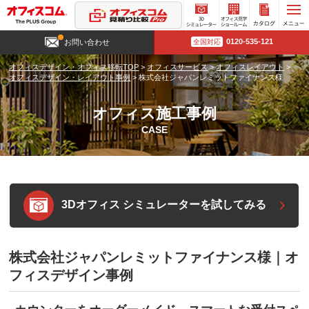
3D
オフィ
カタロ
0120-535-121
お問い合わせ
全国対応
シミュ
ス見学
グ請求
レータ
ショー
オフィスデザイン・オフィス移転TOP
>
オフィスサービス
>
オフィスレイアウト
>
ー
ルーム
オフィスデザイン・レイアウト事例
>
株式会社ジャパンレミットファイナンス様
オフィス施工事例
CASE
3Dオフィス シミュレーターを試してみる
株式会社ジャパンレミットファイナンス様｜オ
フィスデザイン事例