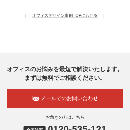
お客様は、弊社個人情報問合わせ窓口にご自身の個人情報の
開示等（利用目的の通知、開示、内容の訂正、追加又は削
除、利用の停止又は消去、第三者提供の停止）および第三者
｜
オフィスデザイン事例TOPにもどる
｜
提供記録の開示を請求することができます。
その際、弊社はご本人を確認させていただいたうえで、合理
的な期間内に対応いたします。
オフィスコム株式会社 個人情報問合せ窓口
〒102-0073 東京都千代田区九段北4-1-7 九段センタービル
7F
メールアドレス：ocprivacy@officecom.co.jp
TEL：03-6833-0000（受付時間10:00～17:00※）
※土・日曜日、祝日、年末年始、ゴールデンウィーク期間は
翌営業日以降の対応とさせていただきます。
オフィスのお悩みを最短で解決いたします。
7. 個人情報を提供されることの任意性
まずは無料でご相談ください。
お客様がご自身の個人情報を弊社に提供されるか否かはお客
様のご判断によりますが、もしご提供いただけない場合に
は、適切なサービスをご提供できない場合がありますのでご
承知おきください。
メールでのお問い合わせ
8. 本人が容易に認識できない方法による取得
弊社ウェブサイトでは、利用者が当ウェブサイトを閲覧した
状況の分析のためにCookieを利用していますが、Cookieによ
お急ぎの方はこちら
る個人情報の取得はしていません。
0120-535-121
9. 外国にある第三者への提供
全国対応