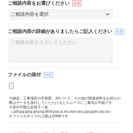
ご相談内容をお選びください
必須
ご相談内容の詳細が
ありましたらご記入ください
任意
ファイルの添付
任意
※納品・工事場所の平面図、3Dパース、その他の関連資料をお持ちの
際はデータを添付していただけるとスムーズにご案内が可能です
※添付可能な拡張子一覧
（.pdf.jpg.jpeg.gif.png.tiff.tif.psd.ai.xls.xlsm.doc.ppt.pptm.zip.rar）
※ファイルサイズの上限は30MBです