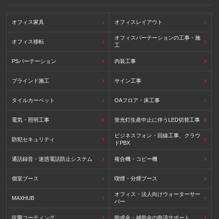
オフィス家具
オフィスレイアウト
オフィスパーテーションの工事・施
オフィス移転
工
PSパーテーション
内装工事
ブラインド施工
サイン工事
タイルカーペット
OAフロア・床工事
電気・照明工事
蛍光灯生産中止に伴うLED切替工事
ビジネスフォン・回線工事、クラウ
防犯セキュリティ
ドPBX
通話録音・迷惑電話防止システム
複合機・コピー機
個室ブース
喫煙・分煙ブース
オフィス・法人向けウォーターサー
MAXHUB
バー
抗菌コーティング
助成金・補助金の申請サポート