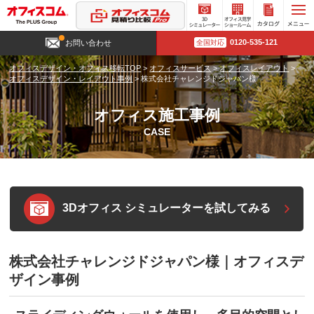
3D
オフィ
カタロ
0120-535-121
お問い合わせ
全国対応
シミュ
ス見学
グ請求
レータ
ショー
オフィスデザイン・オフィス移転TOP
>
オフィスサービス
>
オフィスレイアウト
>
ー
ルーム
オフィスデザイン・レイアウト事例
>
株式会社チャレンジドジャパン様
オフィス施工事例
CASE
3Dオフィス シミュレーターを試してみる
株式会社チャレンジドジャパン様｜オフィスデ
ザイン事例