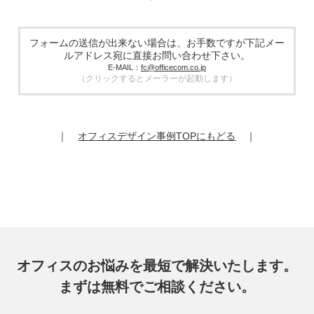
5. 個人情報の取り扱い業務の委託
個人情報の取扱業務の全部または一部を外部に業務委託する
場合があります。その際、弊社は、個人情報を適切に保護で
きる管理体制を敷き実行していることを条件として委託先を
フォームの送信が出来ない場合は、お手数ですが下記メー
厳選したうえで、機密保持契約を委託先と締結し、お客様の
ルアドレス宛に直接お問い合わせ下さい。
個人情報を厳密に管理させます。
E-MAIL：
fc@officecom.co.jp
（クリックするとメーラーが起動します）
6. 個人情報の開示等の請求
お客様は、弊社個人情報問合わせ窓口にご自身の個人情報の
開示等（利用目的の通知、開示、内容の訂正、追加又は削
除、利用の停止又は消去、第三者提供の停止）および第三者
｜
オフィスデザイン事例TOPにもどる
｜
提供記録の開示を請求することができます。
その際、弊社はご本人を確認させていただいたうえで、合理
的な期間内に対応いたします。
オフィスコム株式会社 個人情報問合せ窓口
〒102-0073 東京都千代田区九段北4-1-7 九段センタービル
7F
メールアドレス：ocprivacy@officecom.co.jp
TEL：03-6833-0000（受付時間10:00～17:00※）
※土・日曜日、祝日、年末年始、ゴールデンウィーク期間は
翌営業日以降の対応とさせていただきます。
オフィスのお悩みを最短で解決いたします。
7. 個人情報を提供されることの任意性
まずは無料でご相談ください。
お客様がご自身の個人情報を弊社に提供されるか否かはお客
様のご判断によりますが、もしご提供いただけない場合に
は、適切なサービスをご提供できない場合がありますのでご