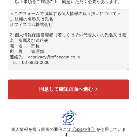
以下事項をご確認の上、同意いただく必要があります。
＜このフォームで頂戴する個人情報の取り扱いについて＞
1. 組織の名称又は氏名
オフィスコム株式会社
2. 個人情報保護管理者（若しくはその代理人）の氏名又は職
名、所属及び連絡先
職 名 ：部長
所 属 ：管理部
連絡先 ：ocprivacy@officecom.co.jp
TEL：03-6833-0000
3. 個人情報の利用目的
各種お問い合わせ対応のため
弊社商品、サービスのご案内のため
同意して確認画面へ進む
4. 個人情報の第三者への提供
広告配信の効率化、マーケティング活動などのために、氏
名、メールアドレス、電話番号等ご入力いただいた個人情報
を、ハッシュ化などの適切なセキュリティ対策を施した上
で、広告配信サービス提供事業者に提供する場合がありま
す。提供した個人情報は、広告配信サービス提供事業者のプ
ライバシーポリシーに基づき取り扱われます。
個人情報を扱う箇所の通信には
【SSL技術】
を使用していま
す。