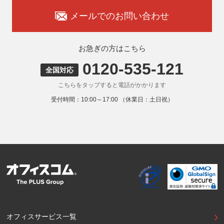
承知おきください。
メールでのお問い合わせ
8. 本人が容易に認識できない方法による取得
弊社ウェブサイトでは、利用者が当ウェブサイトを閲覧した
状況の分析のためにCookieを利用していますが、Cookieによ
お急ぎの方はこちら
る個人情報の取得はしていません。
0120-535-121
9. 外国にある第三者への提供
全国対応
お客様の個人情報を下記海外の個人情報取扱事業者へ提供す
こちらをタップすると電話がかかります
る場合があります。
提供先の所在国の名称：アメリカ（Google LLC）
受付時間：10:00～17:00 （休業日：土日祝）
当該外国における個人情報の保護に関する制度：APECの
CBPRシステムの加盟国・地域(APECのプライバシーフレー
ムワークに準拠した法令を有しています。)
提供先が講ずる個人情報の保護のための措置：APECのプラ
イバシーフレームワーク及びOECDプライバシーガイドライ
ン8原則に対応する個人情報の保護のための措置を講じてい
ます。
外国における個人情報の保護に関する制度等の詳細は以下を
ご確認下さい。
(参照：個人情報保護員会HP)
https://www.ppc.go.jp/personalinfo/legal/kaiseihogohou/#gaikoku
オフィスサービス一覧