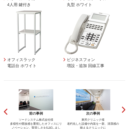
4人用 鍵付き
丸型 ホワイト
オフィスラック
ビジネスフォン
電話台 ホワイト
増設・追加 回線工事
前の事例
次の事例
ソードシステム株式会社様
東邦クリニック様
多様性や開放感を重視したオフィスにリ
老朽化した設備や内装を一新、清潔感の
ノベーション、堅苦しさを払拭しまし
映えるクリニックに