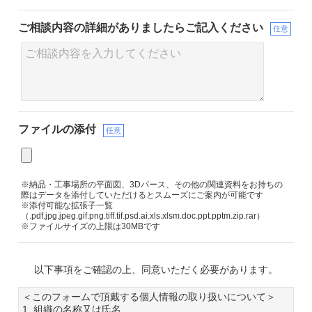
ご相談内容の詳細が
ありましたらご記入ください
任意
ファイルの添付
任意
※納品・工事場所の平面図、3Dパース、その他の関連資料をお持ちの
際はデータを添付していただけるとスムーズにご案内が可能です
※添付可能な拡張子一覧
（.pdf.jpg.jpeg.gif.png.tiff.tif.psd.ai.xls.xlsm.doc.ppt.pptm.zip.rar）
※ファイルサイズの上限は30MBです
以下事項をご確認の上、同意いただく必要があります。
＜このフォームで頂戴する個人情報の取り扱いについて＞
1. 組織の名称又は氏名