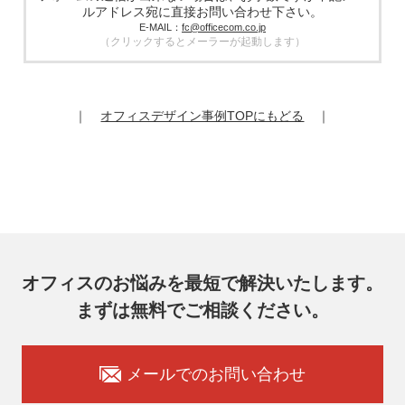
厳選したうえで、機密保持契約を委託先と締結し、お客様の
ルアドレス宛に直接お問い合わせ下さい。
個人情報を厳密に管理させます。
E-MAIL：
fc@officecom.co.jp
（クリックするとメーラーが起動します）
6. 個人情報の開示等の請求
お客様は、弊社個人情報問合わせ窓口にご自身の個人情報の
開示等（利用目的の通知、開示、内容の訂正、追加又は削
除、利用の停止又は消去、第三者提供の停止）および第三者
｜
オフィスデザイン事例TOPにもどる
｜
提供記録の開示を請求することができます。
その際、弊社はご本人を確認させていただいたうえで、合理
的な期間内に対応いたします。
オフィスコム株式会社 個人情報問合せ窓口
〒102-0073 東京都千代田区九段北4-1-7 九段センタービル
7F
メールアドレス：ocprivacy@officecom.co.jp
TEL：03-6833-0000（受付時間10:00～17:00※）
※土・日曜日、祝日、年末年始、ゴールデンウィーク期間は
翌営業日以降の対応とさせていただきます。
オフィスのお悩みを最短で解決いたします。
7. 個人情報を提供されることの任意性
まずは無料でご相談ください。
お客様がご自身の個人情報を弊社に提供されるか否かはお客
様のご判断によりますが、もしご提供いただけない場合に
は、適切なサービスをご提供できない場合がありますのでご
承知おきください。
メールでのお問い合わせ
8. 本人が容易に認識できない方法による取得