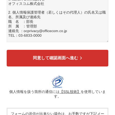
オフィスコム株式会社
2. 個人情報保護管理者（若しくはその代理人）の氏名又は職
名、所属及び連絡先
職 名 ：部長
所 属 ：管理部
連絡先 ：ocprivacy@officecom.co.jp
TEL：03-6833-0000
3. 個人情報の利用目的
各種お問い合わせ対応のため
弊社商品、サービスのご案内のため
同意して確認画面へ進む
4. 個人情報の第三者への提供
広告配信の効率化、マーケティング活動などのために、氏
名、メールアドレス、電話番号等ご入力いただいた個人情報
を、ハッシュ化などの適切なセキュリティ対策を施した上
で、広告配信サービス提供事業者に提供する場合がありま
す。提供した個人情報は、広告配信サービス提供事業者のプ
ライバシーポリシーに基づき取り扱われます。
個人情報を扱う箇所の通信には
【SSL技術】
を使用していま
す。
5. 個人情報の取り扱い業務の委託
個人情報の取扱業務の全部または一部を外部に業務委託する
場合があります。その際、弊社は、個人情報を適切に保護で
きる管理体制を敷き実行していることを条件として委託先を
フォームの送信が出来ない場合は、お手数ですが下記メー