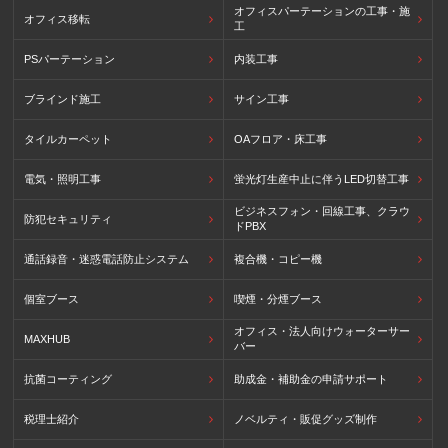
オフィスパーテーションの工事・施
オフィス移転
工
PSパーテーション
内装工事
ブラインド施工
サイン工事
タイルカーペット
OAフロア・床工事
電気・照明工事
蛍光灯生産中止に伴うLED切替工事
ビジネスフォン・回線工事、クラウ
防犯セキュリティ
ドPBX
通話録音・迷惑電話防止システム
複合機・コピー機
個室ブース
喫煙・分煙ブース
オフィス・法人向けウォーターサー
MAXHUB
バー
抗菌コーティング
助成金・補助金の申請サポート
税理士紹介
ノベルティ・販促グッズ制作