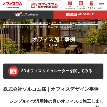
3D
オフィ
カタロ
0120-535-121
お問い合わせ
全国対応
シミュ
ス見学
グ請求
レータ
ショー
オフィスデザイン・オフィス移転TOP
>
オフィスサービス
>
オフィスレイアウト
>
ー
ルーム
オフィスデザイン・レイアウト事例
>
株式会社ソルコム様
オフィス施工事例
CASE
3Dオフィス シミュレーターを試してみる
株式会社ソルコム様｜オフィスデザイン事例
シンプルかつ汎用性の良いオフィスに施工しまし