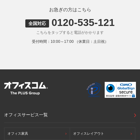
弊社ウェブサイトでは、利用者が当ウェブサイトを閲覧した
状況の分析のためにCookieを利用していますが、Cookieによ
お急ぎの方はこちら
る個人情報の取得はしていません。
0120-535-121
9. 外国にある第三者への提供
全国対応
お客様の個人情報を下記海外の個人情報取扱事業者へ提供す
こちらをタップすると電話がかかります
る場合があります。
提供先の所在国の名称：アメリカ（Google LLC）
受付時間：10:00～17:00 （休業日：土日祝）
当該外国における個人情報の保護に関する制度：APECの
CBPRシステムの加盟国・地域(APECのプライバシーフレー
ムワークに準拠した法令を有しています。)
提供先が講ずる個人情報の保護のための措置：APECのプラ
イバシーフレームワーク及びOECDプライバシーガイドライ
ン8原則に対応する個人情報の保護のための措置を講じてい
ます。
外国における個人情報の保護に関する制度等の詳細は以下を
ご確認下さい。
(参照：個人情報保護員会HP)
https://www.ppc.go.jp/personalinfo/legal/kaiseihogohou/#gaikoku
オフィスサービス一覧
オフィス家具
オフィスレイアウト