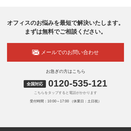
メールアドレス：ocprivacy@officecom.co.jp
TEL：03-6833-0000（受付時間10:00～17:00※）
※土・日曜日、祝日、年末年始、ゴールデンウィーク期間は
翌営業日以降の対応とさせていただきます。
オフィスのお悩みを最短で解決いたします。
7. 個人情報を提供されることの任意性
まずは無料でご相談ください。
お客様がご自身の個人情報を弊社に提供されるか否かはお客
様のご判断によりますが、もしご提供いただけない場合に
は、適切なサービスをご提供できない場合がありますのでご
承知おきください。
メールでのお問い合わせ
8. 本人が容易に認識できない方法による取得
弊社ウェブサイトでは、利用者が当ウェブサイトを閲覧した
状況の分析のためにCookieを利用していますが、Cookieによ
お急ぎの方はこちら
る個人情報の取得はしていません。
0120-535-121
9. 外国にある第三者への提供
全国対応
お客様の個人情報を下記海外の個人情報取扱事業者へ提供す
こちらをタップすると電話がかかります
る場合があります。
提供先の所在国の名称：アメリカ（Google LLC）
受付時間：10:00～17:00 （休業日：土日祝）
当該外国における個人情報の保護に関する制度：APECの
CBPRシステムの加盟国・地域(APECのプライバシーフレー
ムワークに準拠した法令を有しています。)
提供先が講ずる個人情報の保護のための措置：APECのプラ
イバシーフレームワーク及びOECDプライバシーガイドライ
ン8原則に対応する個人情報の保護のための措置を講じてい