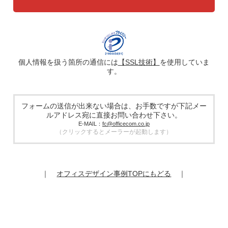
4. 個人情報の第三者への提供
広告配信の効率化、マーケティング活動などのために、氏
名、メールアドレス、電話番号等ご入力いただいた個人情報
を、ハッシュ化などの適切なセキュリティ対策を施した上
で、広告配信サービス提供事業者に提供する場合がありま
す。提供した個人情報は、広告配信サービス提供事業者のプ
ライバシーポリシーに基づき取り扱われます。
個人情報を扱う箇所の通信には
【SSL技術】
を使用していま
す。
5. 個人情報の取り扱い業務の委託
個人情報の取扱業務の全部または一部を外部に業務委託する
場合があります。その際、弊社は、個人情報を適切に保護で
きる管理体制を敷き実行していることを条件として委託先を
フォームの送信が出来ない場合は、お手数ですが下記メー
厳選したうえで、機密保持契約を委託先と締結し、お客様の
ルアドレス宛に直接お問い合わせ下さい。
個人情報を厳密に管理させます。
E-MAIL：
fc@officecom.co.jp
（クリックするとメーラーが起動します）
6. 個人情報の開示等の請求
お客様は、弊社個人情報問合わせ窓口にご自身の個人情報の
開示等（利用目的の通知、開示、内容の訂正、追加又は削
除、利用の停止又は消去、第三者提供の停止）および第三者
｜
オフィスデザイン事例TOPにもどる
｜
提供記録の開示を請求することができます。
その際、弊社はご本人を確認させていただいたうえで、合理
的な期間内に対応いたします。
オフィスコム株式会社 個人情報問合せ窓口
〒102-0073 東京都千代田区九段北4-1-7 九段センタービル
7F