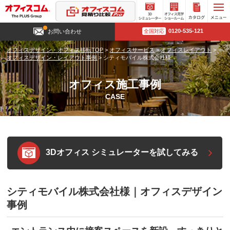
3D
オフィ
カタロ
0120-535-121
お問い合わせ
全国対応
シミュ
ス見学
グ請求
レータ
ショー
オフィスデザイン・オフィス移転TOP
>
オフィスサービス
>
オフィスレイアウト
>
ー
ルーム
オフィスデザイン・レイアウト事例
>
シティモバイル株式会社様
オフィス施工事例
CASE
3Dオフィス シミュレーターを試してみる
シティモバイル株式会社様｜オフィスデザイン
事例