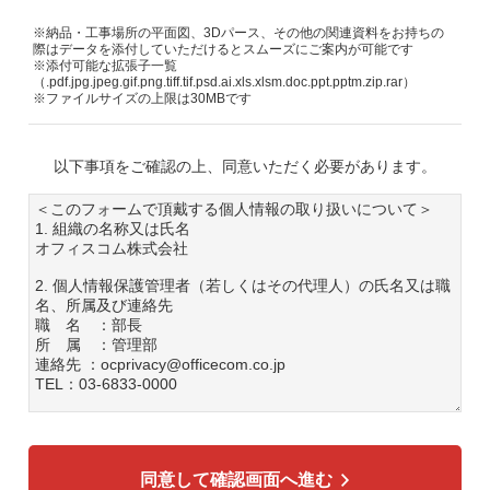
※納品・工事場所の平面図、3Dパース、その他の関連資料をお持ちの
際はデータを添付していただけるとスムーズにご案内が可能です
※添付可能な拡張子一覧
（.pdf.jpg.jpeg.gif.png.tiff.tif.psd.ai.xls.xlsm.doc.ppt.pptm.zip.rar）
※ファイルサイズの上限は30MBです
以下事項をご確認の上、同意いただく必要があります。
＜このフォームで頂戴する個人情報の取り扱いについて＞
1. 組織の名称又は氏名
オフィスコム株式会社
2. 個人情報保護管理者（若しくはその代理人）の氏名又は職
名、所属及び連絡先
職 名 ：部長
所 属 ：管理部
連絡先 ：ocprivacy@officecom.co.jp
TEL：03-6833-0000
3. 個人情報の利用目的
各種お問い合わせ対応のため
弊社商品、サービスのご案内のため
同意して確認画面へ進む