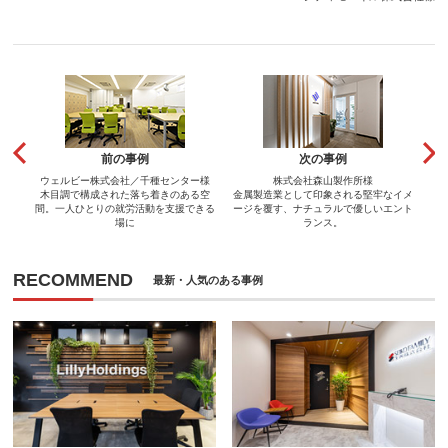
前の事例
次の事例
ウェルビー株式会社／千種センター様
株式会社森山製作所様
木目調で構成された落ち着きのある空
金属製造業として印象される堅牢なイメ
間。一人ひとりの就労活動を支援できる
ージを覆す、ナチュラルで優しいエント
場に
ランス。
RECOMMEND
最新・人気のある事例