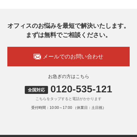
メールアドレス：ocprivacy@officecom.co.jp
TEL：03-6833-0000（受付時間10:00～17:00※）
※土・日曜日、祝日、年末年始、ゴールデンウィーク期間は
翌営業日以降の対応とさせていただきます。
オフィスのお悩みを最短で解決いたします。
7. 個人情報を提供されることの任意性
まずは無料でご相談ください。
お客様がご自身の個人情報を弊社に提供されるか否かはお客
様のご判断によりますが、もしご提供いただけない場合に
は、適切なサービスをご提供できない場合がありますのでご
承知おきください。
メールでのお問い合わせ
8. 本人が容易に認識できない方法による取得
弊社ウェブサイトでは、利用者が当ウェブサイトを閲覧した
状況の分析のためにCookieを利用していますが、Cookieによ
お急ぎの方はこちら
る個人情報の取得はしていません。
0120-535-121
9. 外国にある第三者への提供
全国対応
お客様の個人情報を下記海外の個人情報取扱事業者へ提供す
こちらをタップすると電話がかかります
る場合があります。
提供先の所在国の名称：アメリカ（Google LLC）
受付時間：10:00～17:00 （休業日：土日祝）
当該外国における個人情報の保護に関する制度：APECの
CBPRシステムの加盟国・地域(APECのプライバシーフレー
ムワークに準拠した法令を有しています。)
提供先が講ずる個人情報の保護のための措置：APECのプラ
イバシーフレームワーク及びOECDプライバシーガイドライ