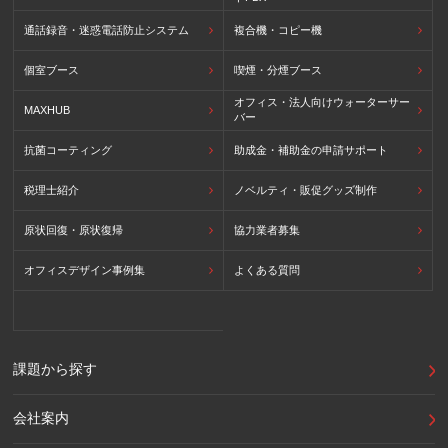
通話録音・迷惑電話防止システム
複合機・コピー機
個室ブース
喫煙・分煙ブース
オフィス・法人向けウォーターサー
MAXHUB
バー
抗菌コーティング
助成金・補助金の申請サポート
税理士紹介
ノベルティ・販促グッズ制作
原状回復・原状復帰
協力業者募集
オフィスデザイン事例集
よくある質問
課題から探す
会社案内