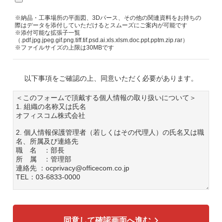
※納品・工事場所の平面図、3Dパース、その他の関連資料をお持ちの
際はデータを添付していただけるとスムーズにご案内が可能です
※添付可能な拡張子一覧
（.pdf.jpg.jpeg.gif.png.tiff.tif.psd.ai.xls.xlsm.doc.ppt.pptm.zip.rar）
※ファイルサイズの上限は30MBです
以下事項をご確認の上、同意いただく必要があります。
＜このフォームで頂戴する個人情報の取り扱いについて＞
1. 組織の名称又は氏名
オフィスコム株式会社
2. 個人情報保護管理者（若しくはその代理人）の氏名又は職
名、所属及び連絡先
職 名 ：部長
所 属 ：管理部
連絡先 ：ocprivacy@officecom.co.jp
TEL：03-6833-0000
3. 個人情報の利用目的
各種お問い合わせ対応のため
弊社商品、サービスのご案内のため
同意して確認画面へ進む