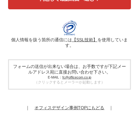
4. 個人情報の第三者への提供
広告配信の効率化、マーケティング活動などのために、氏
名、メールアドレス、電話番号等ご入力いただいた個人情報
を、ハッシュ化などの適切なセキュリティ対策を施した上
で、広告配信サービス提供事業者に提供する場合がありま
す。提供した個人情報は、広告配信サービス提供事業者のプ
ライバシーポリシーに基づき取り扱われます。
個人情報を扱う箇所の通信には
【SSL技術】
を使用していま
す。
5. 個人情報の取り扱い業務の委託
個人情報の取扱業務の全部または一部を外部に業務委託する
場合があります。その際、弊社は、個人情報を適切に保護で
きる管理体制を敷き実行していることを条件として委託先を
フォームの送信が出来ない場合は、お手数ですが下記メー
厳選したうえで、機密保持契約を委託先と締結し、お客様の
ルアドレス宛に直接お問い合わせ下さい。
個人情報を厳密に管理させます。
E-MAIL：
fc@officecom.co.jp
（クリックするとメーラーが起動します）
6. 個人情報の開示等の請求
お客様は、弊社個人情報問合わせ窓口にご自身の個人情報の
開示等（利用目的の通知、開示、内容の訂正、追加又は削
除、利用の停止又は消去、第三者提供の停止）および第三者
｜
オフィスデザイン事例TOPにもどる
｜
提供記録の開示を請求することができます。
その際、弊社はご本人を確認させていただいたうえで、合理
的な期間内に対応いたします。
オフィスコム株式会社 個人情報問合せ窓口
〒102-0073 東京都千代田区九段北4-1-7 九段センタービル
7F