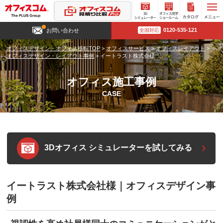
3D
オフィ
カタロ
0120-535-121
お問い合わせ
全国対応
シミュ
ス見学
グ請求
レータ
ショー
オフィスデザイン・オフィス移転TOP
>
オフィスサービス
>
オフィスレイアウト
>
ー
ルーム
オフィスデザイン・レイアウト事例
>
イートラスト株式会様
オフィス施工事例
CASE
3Dオフィス シミュレーターを試してみる
イートラスト株式会社様｜オフィスデザイン事
例