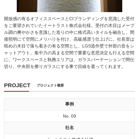
開放感の有るオフィススペースとCIブランディングを意識した受付
をご要望されていたイートラスト株式会社様。受付の木目はメープ
ル調の爽やかさを意識した造りの中に格式高いタイルを融合し、間
接照明にて空間にメリハリを付け、高級感漂う仕上げに。社長室は
暗めの木目で落ち着きの有る空間とし、LGS造作壁で外部の音をシ
ャットアウト。集中力の高まる空間で重要な意思決定も行える空間
に。ワークスペースと執務エリアは、ガラスパーテーションで間仕
切り。中央部を擦りガラスにする事で目線を遮ってくれます。
PROJECT
プロジェクト概要
事例
No. 09
社名