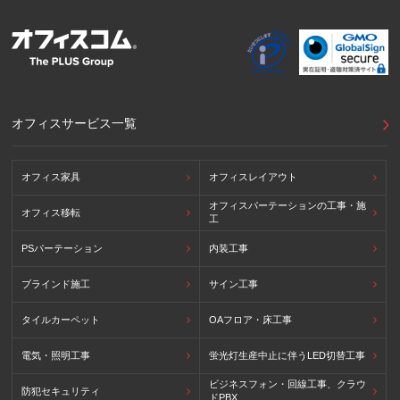
ン8原則に対応する個人情報の保護のための措置を講じてい
ます。
外国における個人情報の保護に関する制度等の詳細は以下を
ご確認下さい。
(参照：個人情報保護員会HP)
https://www.ppc.go.jp/personalinfo/legal/kaiseihogohou/#gaikoku
オフィスサービス一覧
オフィス家具
オフィスレイアウト
オフィスパーテーションの工事・施
オフィス移転
工
PSパーテーション
内装工事
ブラインド施工
サイン工事
タイルカーペット
OAフロア・床工事
電気・照明工事
蛍光灯生産中止に伴うLED切替工事
ビジネスフォン・回線工事、クラウ
防犯セキュリティ
ドPBX