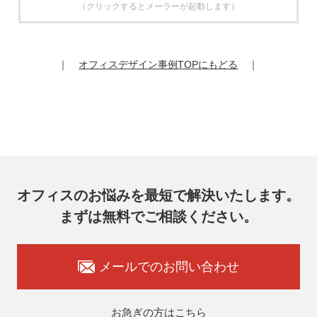
（クリックするとメーラーが起動します）
6. 個人情報の開示等の請求
お客様は、弊社個人情報問合わせ窓口にご自身の個人情報の
開示等（利用目的の通知、開示、内容の訂正、追加又は削
除、利用の停止又は消去、第三者提供の停止）および第三者
｜
オフィスデザイン事例TOPにもどる
｜
提供記録の開示を請求することができます。
その際、弊社はご本人を確認させていただいたうえで、合理
的な期間内に対応いたします。
オフィスコム株式会社 個人情報問合せ窓口
〒102-0073 東京都千代田区九段北4-1-7 九段センタービル
7F
メールアドレス：ocprivacy@officecom.co.jp
TEL：03-6833-0000（受付時間10:00～17:00※）
※土・日曜日、祝日、年末年始、ゴールデンウィーク期間は
翌営業日以降の対応とさせていただきます。
オフィスのお悩みを最短で解決いたします。
7. 個人情報を提供されることの任意性
まずは無料でご相談ください。
お客様がご自身の個人情報を弊社に提供されるか否かはお客
様のご判断によりますが、もしご提供いただけない場合に
は、適切なサービスをご提供できない場合がありますのでご
承知おきください。
メールでのお問い合わせ
8. 本人が容易に認識できない方法による取得
弊社ウェブサイトでは、利用者が当ウェブサイトを閲覧した
状況の分析のためにCookieを利用していますが、Cookieによ
お急ぎの方はこちら