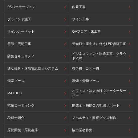
PSパーテーション
内装工事
ブラインド施工
サイン工事
タイルカーペット
OAフロア・床工事
電気・照明工事
蛍光灯生産中止に伴うLED切替工事
ビジネスフォン・回線工事、クラウ
防犯セキュリティ
ドPBX
通話録音・迷惑電話防止システム
複合機・コピー機
個室ブース
喫煙・分煙ブース
オフィス・法人向けウォーターサー
MAXHUB
バー
抗菌コーティング
助成金・補助金の申請サポート
税理士紹介
ノベルティ・販促グッズ制作
原状回復・原状復帰
協力業者募集