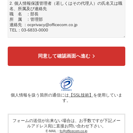
2. 個人情報保護管理者（若しくはその代理人）の氏名又は職
名、所属及び連絡先
職 名 ：部長
所 属 ：管理部
連絡先 ：ocprivacy@officecom.co.jp
TEL：03-6833-0000
3. 個人情報の利用目的
各種お問い合わせ対応のため
弊社商品、サービスのご案内のため
同意して確認画面へ進む
4. 個人情報の第三者への提供
広告配信の効率化、マーケティング活動などのために、氏
名、メールアドレス、電話番号等ご入力いただいた個人情報
を、ハッシュ化などの適切なセキュリティ対策を施した上
で、広告配信サービス提供事業者に提供する場合がありま
す。提供した個人情報は、広告配信サービス提供事業者のプ
ライバシーポリシーに基づき取り扱われます。
個人情報を扱う箇所の通信には
【SSL技術】
を使用していま
す。
5. 個人情報の取り扱い業務の委託
個人情報の取扱業務の全部または一部を外部に業務委託する
場合があります。その際、弊社は、個人情報を適切に保護で
きる管理体制を敷き実行していることを条件として委託先を
フォームの送信が出来ない場合は、お手数ですが下記メー
厳選したうえで、機密保持契約を委託先と締結し、お客様の
ルアドレス宛に直接お問い合わせ下さい。
個人情報を厳密に管理させます。
E-MAIL：
fc@officecom.co.jp