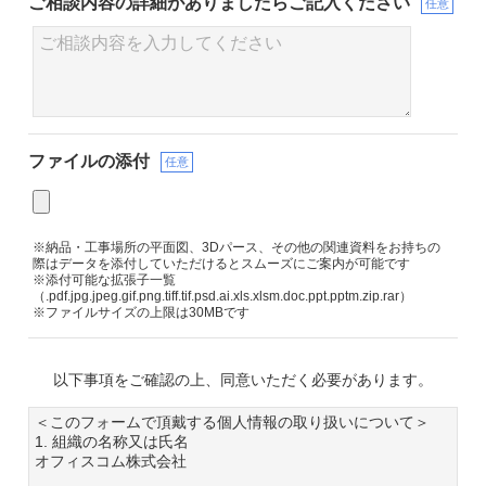
ご相談内容の詳細が
ありましたらご記入ください
任意
ファイルの添付
任意
※納品・工事場所の平面図、3Dパース、その他の関連資料をお持ちの
際はデータを添付していただけるとスムーズにご案内が可能です
※添付可能な拡張子一覧
（.pdf.jpg.jpeg.gif.png.tiff.tif.psd.ai.xls.xlsm.doc.ppt.pptm.zip.rar）
※ファイルサイズの上限は30MBです
以下事項をご確認の上、同意いただく必要があります。
＜このフォームで頂戴する個人情報の取り扱いについて＞
1. 組織の名称又は氏名
オフィスコム株式会社