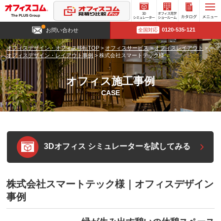
3D
オフィ
カタロ
0120-535-121
お問い合わせ
全国対応
シミュ
ス見学
グ請求
レータ
ショー
オフィスデザイン・オフィス移転TOP
>
オフィスサービス
>
オフィスレイアウト
>
ー
ルーム
オフィスデザイン・レイアウト事例
>
株式会社スマートテック様
オフィス施工事例
CASE
3Dオフィス シミュレーターを試してみる
株式会社スマートテック様｜オフィスデザイン
事例