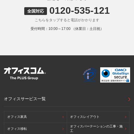
る個人情報の取得はしていません。
0120-535-121
9. 外国にある第三者への提供
全国対応
お客様の個人情報を下記海外の個人情報取扱事業者へ提供す
こちらをタップすると電話がかかります
る場合があります。
提供先の所在国の名称：アメリカ（Google LLC）
受付時間：10:00～17:00 （休業日：土日祝）
当該外国における個人情報の保護に関する制度：APECの
CBPRシステムの加盟国・地域(APECのプライバシーフレー
ムワークに準拠した法令を有しています。)
提供先が講ずる個人情報の保護のための措置：APECのプラ
イバシーフレームワーク及びOECDプライバシーガイドライ
ン8原則に対応する個人情報の保護のための措置を講じてい
ます。
外国における個人情報の保護に関する制度等の詳細は以下を
ご確認下さい。
(参照：個人情報保護員会HP)
https://www.ppc.go.jp/personalinfo/legal/kaiseihogohou/#gaikoku
オフィスサービス一覧
オフィス家具
オフィスレイアウト
オフィスパーテーションの工事・施
オフィス移転
工