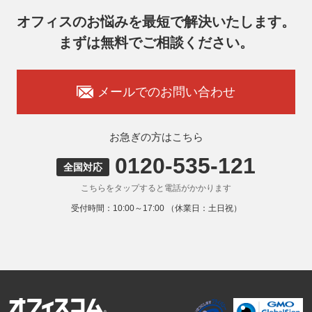
翌営業日以降の対応とさせていただきます。
オフィスのお悩みを最短で解決いたします。
7. 個人情報を提供されることの任意性
まずは無料でご相談ください。
お客様がご自身の個人情報を弊社に提供されるか否かはお客
様のご判断によりますが、もしご提供いただけない場合に
は、適切なサービスをご提供できない場合がありますのでご
承知おきください。
メールでのお問い合わせ
8. 本人が容易に認識できない方法による取得
弊社ウェブサイトでは、利用者が当ウェブサイトを閲覧した
状況の分析のためにCookieを利用していますが、Cookieによ
お急ぎの方はこちら
る個人情報の取得はしていません。
0120-535-121
9. 外国にある第三者への提供
全国対応
お客様の個人情報を下記海外の個人情報取扱事業者へ提供す
こちらをタップすると電話がかかります
る場合があります。
提供先の所在国の名称：アメリカ（Google LLC）
受付時間：10:00～17:00 （休業日：土日祝）
当該外国における個人情報の保護に関する制度：APECの
CBPRシステムの加盟国・地域(APECのプライバシーフレー
ムワークに準拠した法令を有しています。)
提供先が講ずる個人情報の保護のための措置：APECのプラ
イバシーフレームワーク及びOECDプライバシーガイドライ
ン8原則に対応する個人情報の保護のための措置を講じてい
ます。