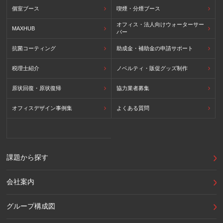
個室ブース
喫煙・分煙ブース
オフィス・法人向けウォーターサー
MAXHUB
バー
抗菌コーティング
助成金・補助金の申請サポート
税理士紹介
ノベルティ・販促グッズ制作
原状回復・原状復帰
協力業者募集
オフィスデザイン事例集
よくある質問
課題から探す
会社案内
グループ構成図