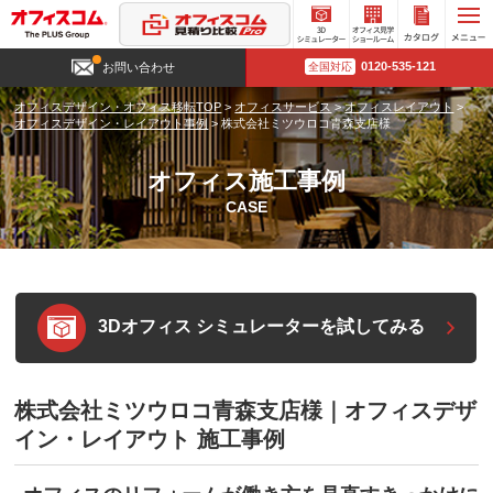
3D
オフィ
カタロ
0120-535-121
お問い合わせ
全国対応
シミュ
ス見学
グ請求
レータ
ショー
オフィスデザイン・オフィス移転TOP
>
オフィスサービス
>
オフィスレイアウト
>
ー
ルーム
オフィスデザイン・レイアウト事例
>
株式会社ミツウロコ青森支店様
オフィス施工事例
CASE
3Dオフィス シミュレーターを試してみる
株式会社ミツウロコ青森支店様｜オフィスデザ
イン・レイアウト 施工事例