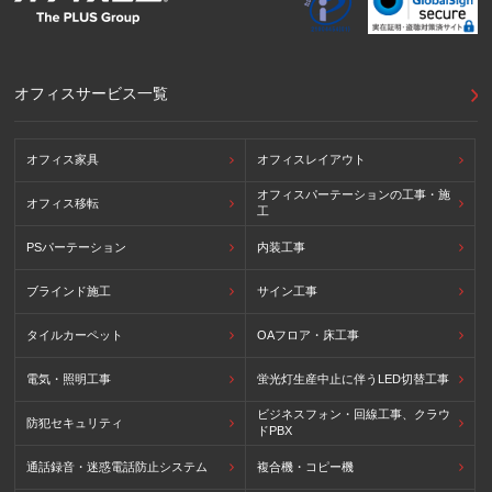
外国における個人情報の保護に関する制度等の詳細は以下を
ご確認下さい。
(参照：個人情報保護員会HP)
https://www.ppc.go.jp/personalinfo/legal/kaiseihogohou/#gaikoku
オフィスサービス一覧
オフィス家具
オフィスレイアウト
オフィスパーテーションの工事・施
オフィス移転
工
PSパーテーション
内装工事
ブラインド施工
サイン工事
タイルカーペット
OAフロア・床工事
電気・照明工事
蛍光灯生産中止に伴うLED切替工事
ビジネスフォン・回線工事、クラウ
防犯セキュリティ
ドPBX
通話録音・迷惑電話防止システム
複合機・コピー機