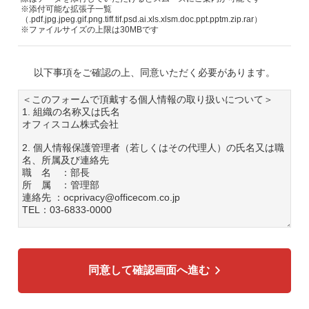
※添付可能な拡張子一覧
（.pdf.jpg.jpeg.gif.png.tiff.tif.psd.ai.xls.xlsm.doc.ppt.pptm.zip.rar）
※ファイルサイズの上限は30MBです
以下事項をご確認の上、同意いただく必要があります。
＜このフォームで頂戴する個人情報の取り扱いについて＞
1. 組織の名称又は氏名
オフィスコム株式会社
2. 個人情報保護管理者（若しくはその代理人）の氏名又は職
名、所属及び連絡先
職 名 ：部長
所 属 ：管理部
連絡先 ：ocprivacy@officecom.co.jp
TEL：03-6833-0000
3. 個人情報の利用目的
各種お問い合わせ対応のため
弊社商品、サービスのご案内のため
同意して確認画面へ進む
4. 個人情報の第三者への提供
広告配信の効率化、マーケティング活動などのために、氏
名、メールアドレス、電話番号等ご入力いただいた個人情報