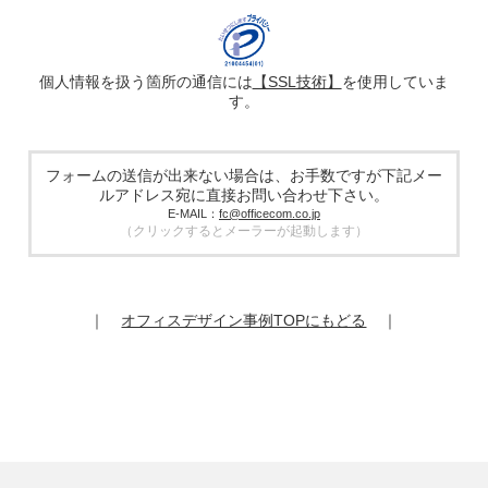
を、ハッシュ化などの適切なセキュリティ対策を施した上
で、広告配信サービス提供事業者に提供する場合がありま
す。提供した個人情報は、広告配信サービス提供事業者のプ
ライバシーポリシーに基づき取り扱われます。
個人情報を扱う箇所の通信には
【SSL技術】
を使用していま
す。
5. 個人情報の取り扱い業務の委託
個人情報の取扱業務の全部または一部を外部に業務委託する
場合があります。その際、弊社は、個人情報を適切に保護で
きる管理体制を敷き実行していることを条件として委託先を
フォームの送信が出来ない場合は、お手数ですが下記メー
厳選したうえで、機密保持契約を委託先と締結し、お客様の
ルアドレス宛に直接お問い合わせ下さい。
個人情報を厳密に管理させます。
E-MAIL：
fc@officecom.co.jp
（クリックするとメーラーが起動します）
6. 個人情報の開示等の請求
お客様は、弊社個人情報問合わせ窓口にご自身の個人情報の
開示等（利用目的の通知、開示、内容の訂正、追加又は削
除、利用の停止又は消去、第三者提供の停止）および第三者
｜
オフィスデザイン事例TOPにもどる
｜
提供記録の開示を請求することができます。
その際、弊社はご本人を確認させていただいたうえで、合理
的な期間内に対応いたします。
オフィスコム株式会社 個人情報問合せ窓口
〒102-0073 東京都千代田区九段北4-1-7 九段センタービル
7F
メールアドレス：ocprivacy@officecom.co.jp
TEL：03-6833-0000（受付時間10:00～17:00※）
※土・日曜日、祝日、年末年始、ゴールデンウィーク期間は