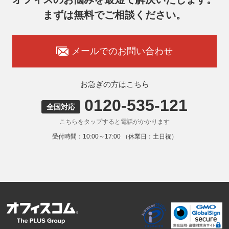
7. 個人情報を提供されることの任意性
まずは無料でご相談ください。
お客様がご自身の個人情報を弊社に提供されるか否かはお客
様のご判断によりますが、もしご提供いただけない場合に
は、適切なサービスをご提供できない場合がありますのでご
承知おきください。
メールでのお問い合わせ
8. 本人が容易に認識できない方法による取得
弊社ウェブサイトでは、利用者が当ウェブサイトを閲覧した
状況の分析のためにCookieを利用していますが、Cookieによ
お急ぎの方はこちら
る個人情報の取得はしていません。
0120-535-121
9. 外国にある第三者への提供
全国対応
お客様の個人情報を下記海外の個人情報取扱事業者へ提供す
こちらをタップすると電話がかかります
る場合があります。
提供先の所在国の名称：アメリカ（Google LLC）
受付時間：10:00～17:00 （休業日：土日祝）
当該外国における個人情報の保護に関する制度：APECの
CBPRシステムの加盟国・地域(APECのプライバシーフレー
ムワークに準拠した法令を有しています。)
提供先が講ずる個人情報の保護のための措置：APECのプラ
イバシーフレームワーク及びOECDプライバシーガイドライ
ン8原則に対応する個人情報の保護のための措置を講じてい
ます。
外国における個人情報の保護に関する制度等の詳細は以下を
ご確認下さい。