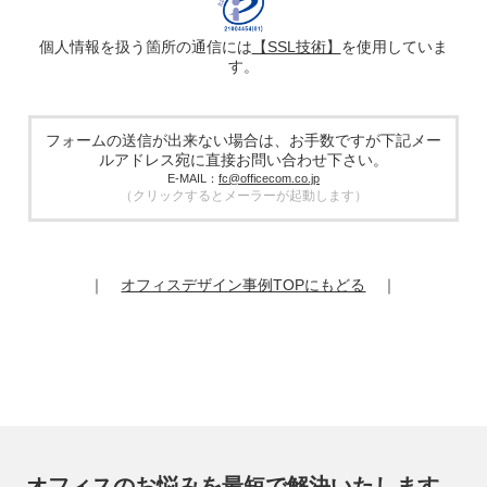
で、広告配信サービス提供事業者に提供する場合がありま
す。提供した個人情報は、広告配信サービス提供事業者のプ
ライバシーポリシーに基づき取り扱われます。
個人情報を扱う箇所の通信には
【SSL技術】
を使用していま
す。
5. 個人情報の取り扱い業務の委託
個人情報の取扱業務の全部または一部を外部に業務委託する
場合があります。その際、弊社は、個人情報を適切に保護で
きる管理体制を敷き実行していることを条件として委託先を
フォームの送信が出来ない場合は、お手数ですが下記メー
厳選したうえで、機密保持契約を委託先と締結し、お客様の
ルアドレス宛に直接お問い合わせ下さい。
個人情報を厳密に管理させます。
E-MAIL：
fc@officecom.co.jp
（クリックするとメーラーが起動します）
6. 個人情報の開示等の請求
お客様は、弊社個人情報問合わせ窓口にご自身の個人情報の
開示等（利用目的の通知、開示、内容の訂正、追加又は削
除、利用の停止又は消去、第三者提供の停止）および第三者
｜
オフィスデザイン事例TOPにもどる
｜
提供記録の開示を請求することができます。
その際、弊社はご本人を確認させていただいたうえで、合理
的な期間内に対応いたします。
オフィスコム株式会社 個人情報問合せ窓口
〒102-0073 東京都千代田区九段北4-1-7 九段センタービル
7F
メールアドレス：ocprivacy@officecom.co.jp
TEL：03-6833-0000（受付時間10:00～17:00※）
※土・日曜日、祝日、年末年始、ゴールデンウィーク期間は
翌営業日以降の対応とさせていただきます。
オフィスのお悩みを最短で解決いたします。