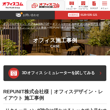
3D
オフィ
カタロ
0120-535-121
お問い合わせ
全国対応
シミュ
ス見学
グ請求
レータ
ショー
オフィスデザイン・オフィス移転TOP
>
オフィスサービス
>
オフィスレイアウト
>
ー
ルーム
オフィスデザイン・レイアウト事例
>
REPUNIT株式会社様
オフィス施工事例
CASE
3Dオフィス シミュレーターを試してみる
REPUNIT株式会社様｜オフィスデザイン・レ
イアウト 施工事例