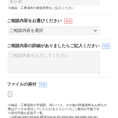
※納品・工事場所の都道府県をご記入ください
ご相談内容をお選びください
必須
ご相談内容の詳細が
ありましたらご記入ください
任意
ファイルの添付
任意
※納品・工事場所の平面図、3Dパース、その他の関連資料をお持ちの
際はデータを添付していただけるとスムーズにご案内が可能です
※添付可能な拡張子一覧
（.pdf.jpg.jpeg.gif.png.tiff.tif.psd.ai.xls.xlsm.doc.ppt.pptm.zip.rar）