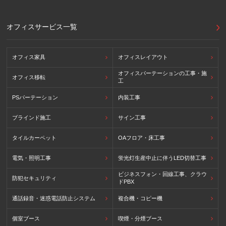
(参照：個人情報保護員会HP)
https://www.ppc.go.jp/personalinfo/legal/kaiseihogohou/#gaikoku
オフィスサービス一覧
オフィス家具
オフィスレイアウト
オフィスパーテーションの工事・施
オフィス移転
工
PSパーテーション
内装工事
ブラインド施工
サイン工事
タイルカーペット
OAフロア・床工事
電気・照明工事
蛍光灯生産中止に伴うLED切替工事
ビジネスフォン・回線工事、クラウ
防犯セキュリティ
ドPBX
通話録音・迷惑電話防止システム
複合機・コピー機
個室ブース
喫煙・分煙ブース