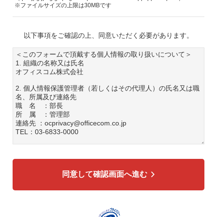
※ファイルサイズの上限は30MBです
以下事項をご確認の上、同意いただく必要があります。
＜このフォームで頂戴する個人情報の取り扱いについて＞
1. 組織の名称又は氏名
オフィスコム株式会社
2. 個人情報保護管理者（若しくはその代理人）の氏名又は職
名、所属及び連絡先
職 名 ：部長
所 属 ：管理部
連絡先 ：ocprivacy@officecom.co.jp
TEL：03-6833-0000
3. 個人情報の利用目的
各種お問い合わせ対応のため
弊社商品、サービスのご案内のため
同意して確認画面へ進む
4. 個人情報の第三者への提供
広告配信の効率化、マーケティング活動などのために、氏
名、メールアドレス、電話番号等ご入力いただいた個人情報
を、ハッシュ化などの適切なセキュリティ対策を施した上