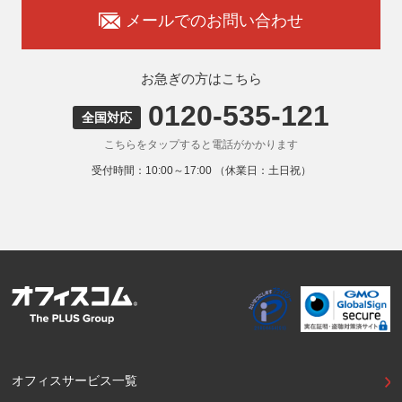
承知おきください。
メールでのお問い合わせ
8. 本人が容易に認識できない方法による取得
弊社ウェブサイトでは、利用者が当ウェブサイトを閲覧した
状況の分析のためにCookieを利用していますが、Cookieによ
お急ぎの方はこちら
る個人情報の取得はしていません。
0120-535-121
9. 外国にある第三者への提供
全国対応
お客様の個人情報を下記海外の個人情報取扱事業者へ提供す
こちらをタップすると電話がかかります
る場合があります。
提供先の所在国の名称：アメリカ（Google LLC）
受付時間：10:00～17:00 （休業日：土日祝）
当該外国における個人情報の保護に関する制度：APECの
CBPRシステムの加盟国・地域(APECのプライバシーフレー
ムワークに準拠した法令を有しています。)
提供先が講ずる個人情報の保護のための措置：APECのプラ
イバシーフレームワーク及びOECDプライバシーガイドライ
ン8原則に対応する個人情報の保護のための措置を講じてい
ます。
外国における個人情報の保護に関する制度等の詳細は以下を
ご確認下さい。
(参照：個人情報保護員会HP)
https://www.ppc.go.jp/personalinfo/legal/kaiseihogohou/#gaikoku
オフィスサービス一覧