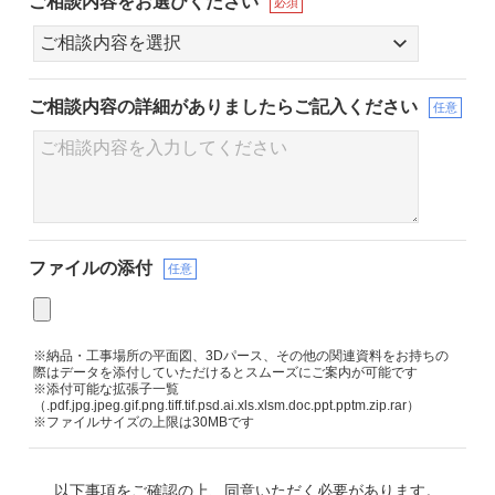
ご相談内容をお選びください
必須
ご相談内容の詳細が
ありましたらご記入ください
任意
ファイルの添付
任意
※納品・工事場所の平面図、3Dパース、その他の関連資料をお持ちの
際はデータを添付していただけるとスムーズにご案内が可能です
※添付可能な拡張子一覧
（.pdf.jpg.jpeg.gif.png.tiff.tif.psd.ai.xls.xlsm.doc.ppt.pptm.zip.rar）
※ファイルサイズの上限は30MBです
以下事項をご確認の上、同意いただく必要があります。