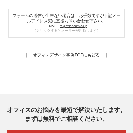
個人情報の取扱業務の全部または一部を外部に業務委託する
場合があります。その際、弊社は、個人情報を適切に保護で
きる管理体制を敷き実行していることを条件として委託先を
フォームの送信が出来ない場合は、お手数ですが下記メー
厳選したうえで、機密保持契約を委託先と締結し、お客様の
ルアドレス宛に直接お問い合わせ下さい。
個人情報を厳密に管理させます。
E-MAIL：
fc@officecom.co.jp
（クリックするとメーラーが起動します）
6. 個人情報の開示等の請求
お客様は、弊社個人情報問合わせ窓口にご自身の個人情報の
開示等（利用目的の通知、開示、内容の訂正、追加又は削
除、利用の停止又は消去、第三者提供の停止）および第三者
｜
オフィスデザイン事例TOPにもどる
｜
提供記録の開示を請求することができます。
その際、弊社はご本人を確認させていただいたうえで、合理
的な期間内に対応いたします。
オフィスコム株式会社 個人情報問合せ窓口
〒102-0073 東京都千代田区九段北4-1-7 九段センタービル
7F
メールアドレス：ocprivacy@officecom.co.jp
TEL：03-6833-0000（受付時間10:00～17:00※）
※土・日曜日、祝日、年末年始、ゴールデンウィーク期間は
翌営業日以降の対応とさせていただきます。
オフィスのお悩みを最短で解決いたします。
7. 個人情報を提供されることの任意性
まずは無料でご相談ください。
お客様がご自身の個人情報を弊社に提供されるか否かはお客
様のご判断によりますが、もしご提供いただけない場合に
は、適切なサービスをご提供できない場合がありますのでご