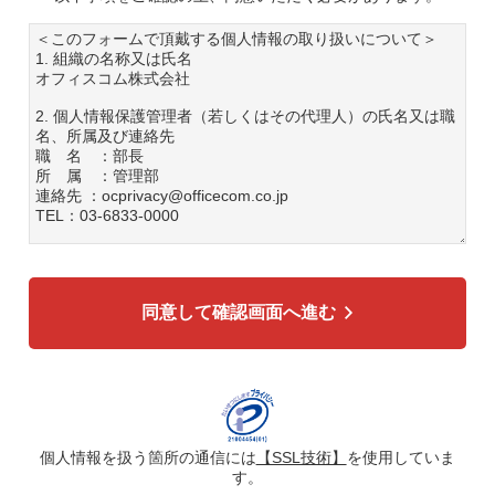
＜このフォームで頂戴する個人情報の取り扱いについて＞
1. 組織の名称又は氏名
オフィスコム株式会社
2. 個人情報保護管理者（若しくはその代理人）の氏名又は職
名、所属及び連絡先
職 名 ：部長
所 属 ：管理部
連絡先 ：ocprivacy@officecom.co.jp
TEL：03-6833-0000
3. 個人情報の利用目的
各種お問い合わせ対応のため
弊社商品、サービスのご案内のため
同意して確認画面へ進む
4. 個人情報の第三者への提供
広告配信の効率化、マーケティング活動などのために、氏
名、メールアドレス、電話番号等ご入力いただいた個人情報
を、ハッシュ化などの適切なセキュリティ対策を施した上
で、広告配信サービス提供事業者に提供する場合がありま
す。提供した個人情報は、広告配信サービス提供事業者のプ
ライバシーポリシーに基づき取り扱われます。
個人情報を扱う箇所の通信には
【SSL技術】
を使用していま
す。
5. 個人情報の取り扱い業務の委託