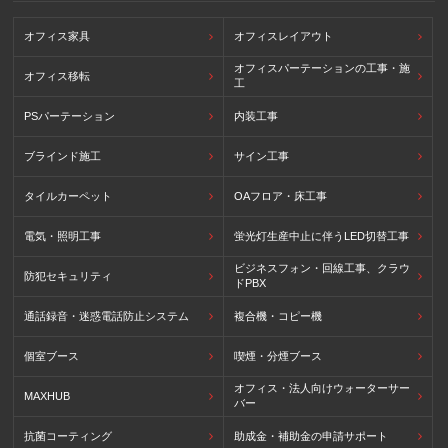
オフィス家具
オフィスレイアウト
オフィスパーテーションの工事・施
オフィス移転
工
PSパーテーション
内装工事
ブラインド施工
サイン工事
タイルカーペット
OAフロア・床工事
電気・照明工事
蛍光灯生産中止に伴うLED切替工事
ビジネスフォン・回線工事、クラウ
防犯セキュリティ
ドPBX
通話録音・迷惑電話防止システム
複合機・コピー機
個室ブース
喫煙・分煙ブース
オフィス・法人向けウォーターサー
MAXHUB
バー
抗菌コーティング
助成金・補助金の申請サポート