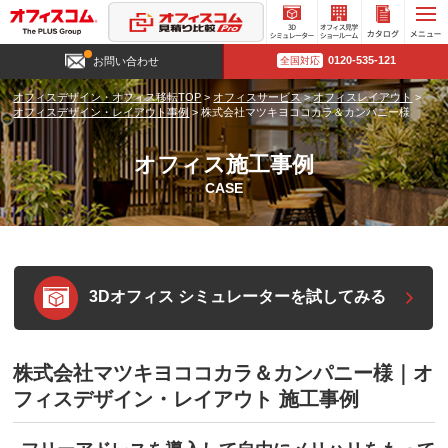
3D
オフィ
カタロ
0120-535-121
お問い合わせ
全国対応
シミュ
ス見学
グ請求
レータ
ショー
オフィスデザイン・オフィス移転TOP
>
オフィスサービス
>
オフィスレイアウト
>
ー
ルーム
オフィスデザイン・レイアウト事例
>
株式会社マツキヨココカラ＆カンパニー様
オフィス施工事例
CASE
3Dオフィス シミュレーターを試してみる
株式会社マツキヨココカラ＆カンパニー様｜オ
フィスデザイン・レイアウト 施工事例