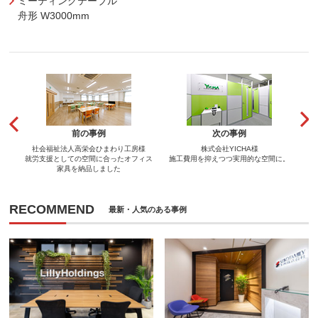
ミーティングテーブル
舟形 W3000mm
前の事例
次の事例
社会福祉法人高栄会ひまわり工房様
株式会社YICHA様
就労支援としての空間に合ったオフィス
施工費用を抑えつつ実用的な空間に。
家具を納品しました
RECOMMEND
最新・人気のある事例