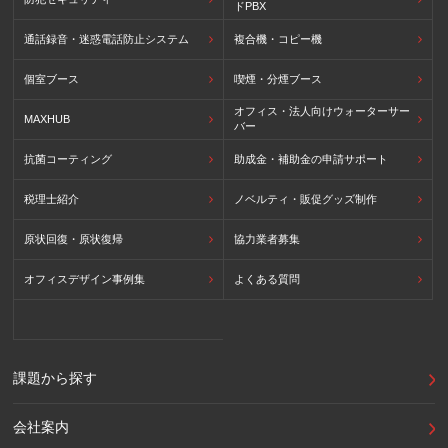
ドPBX
通話録音・迷惑電話防止システム
複合機・コピー機
個室ブース
喫煙・分煙ブース
オフィス・法人向けウォーターサー
MAXHUB
バー
抗菌コーティング
助成金・補助金の申請サポート
税理士紹介
ノベルティ・販促グッズ制作
原状回復・原状復帰
協力業者募集
オフィスデザイン事例集
よくある質問
課題から探す
会社案内