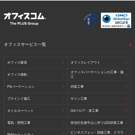
ン8原則に対応する個人情報の保護のための措置を講じてい
ます。
外国における個人情報の保護に関する制度等の詳細は以下を
ご確認下さい。
(参照：個人情報保護員会HP)
https://www.ppc.go.jp/personalinfo/legal/kaiseihogohou/#gaikoku
オフィスサービス一覧
オフィス家具
オフィスレイアウト
オフィスパーテーションの工事・施
オフィス移転
工
PSパーテーション
内装工事
ブラインド施工
サイン工事
タイルカーペット
OAフロア・床工事
電気・照明工事
蛍光灯生産中止に伴うLED切替工事
ビジネスフォン・回線工事、クラウ
防犯セキュリティ