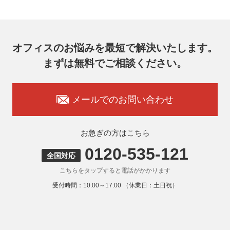
7F
メールアドレス：ocprivacy@officecom.co.jp
TEL：03-6833-0000（受付時間10:00～17:00※）
※土・日曜日、祝日、年末年始、ゴールデンウィーク期間は
翌営業日以降の対応とさせていただきます。
オフィスのお悩みを最短で解決いたします。
7. 個人情報を提供されることの任意性
まずは無料でご相談ください。
お客様がご自身の個人情報を弊社に提供されるか否かはお客
様のご判断によりますが、もしご提供いただけない場合に
は、適切なサービスをご提供できない場合がありますのでご
承知おきください。
メールでのお問い合わせ
8. 本人が容易に認識できない方法による取得
弊社ウェブサイトでは、利用者が当ウェブサイトを閲覧した
状況の分析のためにCookieを利用していますが、Cookieによ
お急ぎの方はこちら
る個人情報の取得はしていません。
0120-535-121
9. 外国にある第三者への提供
全国対応
お客様の個人情報を下記海外の個人情報取扱事業者へ提供す
こちらをタップすると電話がかかります
る場合があります。
提供先の所在国の名称：アメリカ（Google LLC）
受付時間：10:00～17:00 （休業日：土日祝）
当該外国における個人情報の保護に関する制度：APECの
CBPRシステムの加盟国・地域(APECのプライバシーフレー
ムワークに準拠した法令を有しています。)
提供先が講ずる個人情報の保護のための措置：APECのプラ
イバシーフレームワーク及びOECDプライバシーガイドライ