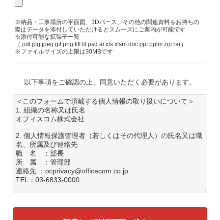
※納品・工事場所の平面図、3Dパース、その他の関連資料をお持ちの
際はデータを添付していただけるとスムーズにご案内が可能です
※添付可能な拡張子一覧
（.pdf.jpg.jpeg.gif.png.tiff.tif.psd.ai.xls.xlsm.doc.ppt.pptm.zip.rar）
※ファイルサイズの上限は30MBです
以下事項をご確認の上、同意いただく必要があります。
＜このフォームで頂戴する個人情報の取り扱いについて＞
1. 組織の名称又は氏名
オフィスコム株式会社
2. 個人情報保護管理者（若しくはその代理人）の氏名又は職
名、所属及び連絡先
職 名 ：部長
所 属 ：管理部
連絡先 ：ocprivacy@officecom.co.jp
TEL：03-6833-0000
3. 個人情報の利用目的
各種お問い合わせ対応のため
弊社商品、サービスのご案内のため