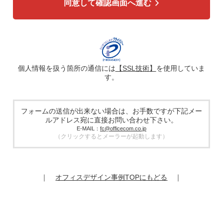
同意して確認画面へ進む
4. 個人情報の第三者への提供
広告配信の効率化、マーケティング活動などのために、氏
名、メールアドレス、電話番号等ご入力いただいた個人情報
を、ハッシュ化などの適切なセキュリティ対策を施した上
で、広告配信サービス提供事業者に提供する場合がありま
す。提供した個人情報は、広告配信サービス提供事業者のプ
ライバシーポリシーに基づき取り扱われます。
個人情報を扱う箇所の通信には
【SSL技術】
を使用していま
す。
5. 個人情報の取り扱い業務の委託
個人情報の取扱業務の全部または一部を外部に業務委託する
場合があります。その際、弊社は、個人情報を適切に保護で
きる管理体制を敷き実行していることを条件として委託先を
フォームの送信が出来ない場合は、お手数ですが下記メー
厳選したうえで、機密保持契約を委託先と締結し、お客様の
ルアドレス宛に直接お問い合わせ下さい。
個人情報を厳密に管理させます。
E-MAIL：
fc@officecom.co.jp
（クリックするとメーラーが起動します）
6. 個人情報の開示等の請求
お客様は、弊社個人情報問合わせ窓口にご自身の個人情報の
開示等（利用目的の通知、開示、内容の訂正、追加又は削
除、利用の停止又は消去、第三者提供の停止）および第三者
｜
オフィスデザイン事例TOPにもどる
｜
提供記録の開示を請求することができます。
その際、弊社はご本人を確認させていただいたうえで、合理
的な期間内に対応いたします。
オフィスコム株式会社 個人情報問合せ窓口
〒102-0073 東京都千代田区九段北4-1-7 九段センタービル