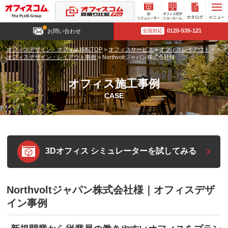
3D
オフィ
カタロ
0120-535-121
お問い合わせ
全国対応
シミュ
ス見学
グ請求
レータ
ショー
オフィスデザイン・オフィス移転TOP
>
オフィスサービス
>
オフィスレイアウト
>
ー
ルーム
オフィスデザイン・レイアウト事例
>
Northvoltジャパン株式会社様
オフィス施工事例
CASE
3Dオフィス シミュレーターを試してみる
Northvoltジャパン株式会社様｜オフィスデザ
イン事例